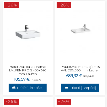
−26%
−26%
Praustuvas pakabinamas
Praustuvas įmontuojamas
LAUFEN PRO S 450x340
VAL 550x360 mm, Laufen
mm, Laufen
639,32 €
863,94 €
105,57 €
142,66 €
Pridėti į krepšelį
Pridėti į krepšelį
−26%
−26%