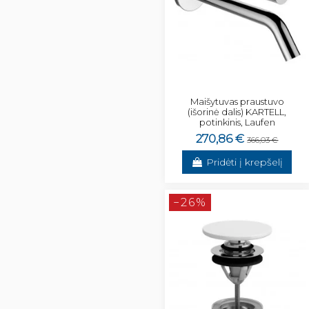
Maišytuvas praustuvo
(išorinė dalis) KARTELL,
potinkinis, Laufen
270,86 €
366,03 €
Pridėti į krepšelį
−26%