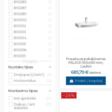
810285
1
810287
1
810289
1
810302
1
810332
1
810333
1
810334
1
810335
1
810338
1
810339
1
Praustuvas pakabinamas
Daugiau
PALACE 900x510 mm,
Laufen
Nuotako tipas
685,79 €
926,74 €
Dvejopas („Vario“)
8
Horizontalus
12
Pridėti į krepšelį
Montavimo tipas
−26%
Ant spintelės
22
Dubuo / ant
27
stalviršio