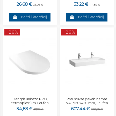
26,68 €
33,22 €
36,06 €
44,89 €
Pridėti į krepšelį
Pridėti į krepšelį
−26%
−26%
Dangtis unitazo PRO,
Praustuvas pakabinamas
termoplastikas, Laufen
VAL 950x420 mm, Laufen
34,83 €
607,44 €
47,07 €
820,86 €