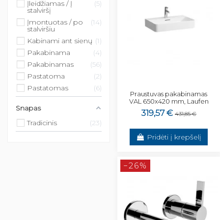
Įleidžiamas / Į
5
stalviršį
Įmontuotas / po
14
stalviršiu
Kabinami ant sienų
1
Pakabinama
4
Pakabinamas
56
Pastatoma
2
Pastatomas
6
Praustuvas pakabinamas
VAL 650x420 mm, Laufen
Snapas
319,57 €
431,85 €
Tradicinis
23
Pridėti į krepšelį
−26%