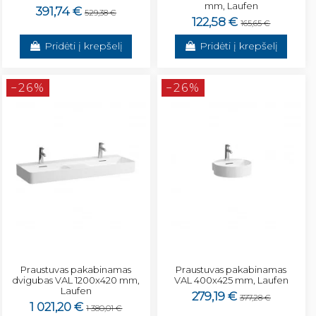
mm, Laufen
391,74 €
529,38 €
122,58 €
165,65 €
Pridėti į krepšelį
Pridėti į krepšelį
−26%
−26%
Praustuvas pakabinamas
Praustuvas pakabinamas
dvigubas VAL 1200x420 mm,
VAL 400x425 mm, Laufen
Laufen
279,19 €
377,28 €
1 021,20 €
1 380,01 €