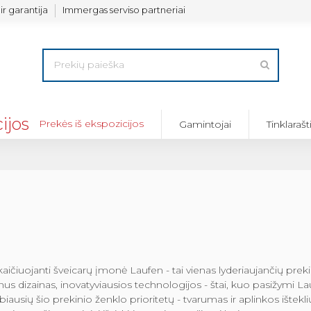
ir garantija
Immergas serviso partneriai
Prekės iš ekspozicijos
Gamintojai
Tinklarašt
kaičiuojanti šveicarų įmonė Laufen - tai vienas lyderiaujančių pre
us dizainas, inovatyviausios technologijos - štai, kuo pasižymi La
biausių šio prekinio ženklo prioritetų - tvarumas ir aplinkos ištekli