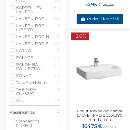
INO
8
14,95 €
20,21 €
KARTELL BY
64
LAUFEN
LAUFEN PRO
28
Pridėti į krepšelį
LAUFEN PRO
2
LIBERTY
−26%
LAUFEN PRO N
5
LAUFEN PRO S
20
LIVING
7
PALACE
4
PALOMBA
4
COLLECTION
SONAR
12
TeceProfil 8cm
1
THE NEW
7
CLASSIC
VAL
25
Praustuvas pakabinamas
Pasirinkimas
LAUFEN PRO S 550x380
mm, Laufen
Standartinis
1
modelis
164,75 €
222,64 €