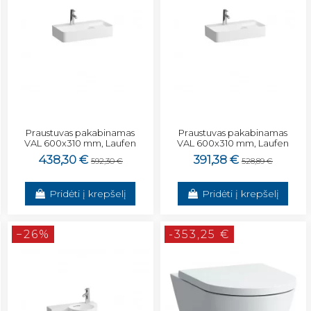
Praustuvas pakabinamas
Praustuvas pakabinamas
VAL 600x310 mm, Laufen
VAL 600x310 mm, Laufen
438,30 €
391,38 €
592,30 €
528,89 €
Pridėti į krepšelį
Pridėti į krepšelį
−26%
-353,25 €