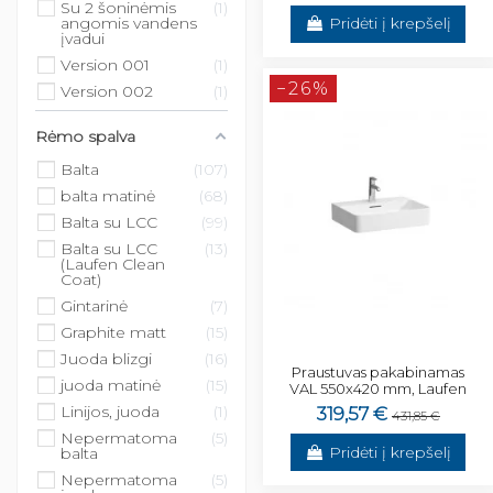
Su 2 šoninėmis
1
angomis vandens
Pridėti į krepšelį
įvadui
Version 001
1
−26%
Version 002
1
Rėmo spalva
Balta
107
balta matinė
68
Balta su LCC
99
Balta su LCC
13
(Laufen Clean
Coat)
Gintarinė
7
Graphite matt
15
Juoda blizgi
16
Praustuvas pakabinamas
juoda matinė
15
VAL 550x420 mm, Laufen
Linijos, juoda
1
319,57 €
431,85 €
Nepermatoma
5
Pridėti į krepšelį
balta
Nepermatoma
5