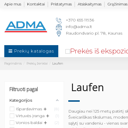
Apie mus
Kontaktai
Pristatymas
Atsiskaitymas
Grąžinimas 
+370 655 11936
info@adma.lt
Raudondvario pl. 78, Kaunas
Prekių katalogas
Pagrindinis
Prekių ženklai
Laufen
Laufen
Filtruoti pagal
Kategorijos
+
Išpardavimas
8
Daugiau nei 125 metų patirtį s
+
Virtuvės įranga
1
Šveicariškas tikslumas, modern
+
Vonios baldai
2
sąlytį su vandeniu - vienas svar