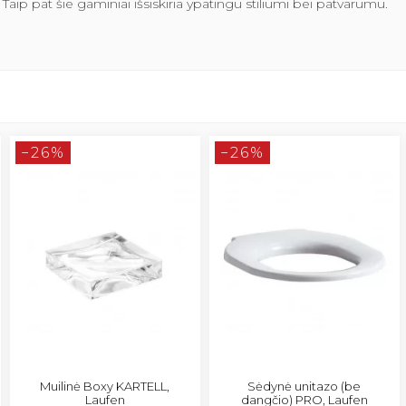
aip pat šie gaminiai išsiskiria ypatingu stiliumi bei patvarumu.
−26%
−26%
Muilinė Boxy KARTELL,
Sėdynė unitazo (be
Laufen
dangčio) PRO, Laufen