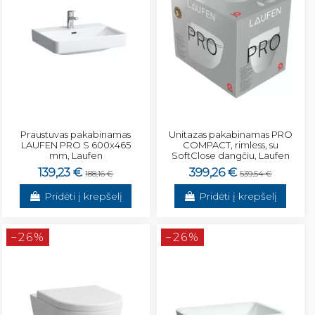
Praustuvas pakabinamas
Unitazas pakabinamas PRO
LAUFEN PRO S 600x465
COMPACT, rimless, su
mm, Laufen
SoftClose dangčiu, Laufen
139,23 €
399,26 €
188,16 €
539,54 €
Pridėti į krepšelį
Pridėti į krepšelį
−26%
−26%