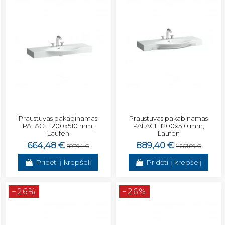
Praustuvas pakabinamas
Praustuvas pakabinamas
PALACE 1200x510 mm,
PALACE 1200x510 mm,
Laufen
Laufen
664,48 €
889,40 €
897,94 €
1 201,89 €
Pridėti į krepšelį
Pridėti į krepšelį
−26%
−26%