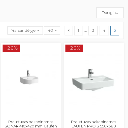
Daugiau
Yra sandėlyje
40
1
…
3
4
5
−26%
−26%
Praustuvas pakabinamas
Praustuvas pakabinamas
SONAR 410x420 mm, Laufen
LAUFEN PRO S 550x380