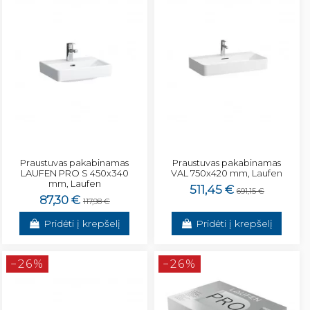
Praustuvas pakabinamas
Praustuvas pakabinamas
LAUFEN PRO S 450x340
VAL 750x420 mm, Laufen
mm, Laufen
511,45 €
691,15 €
87,30 €
117,98 €
Pridėti į krepšelį
Pridėti į krepšelį
−26%
−26%