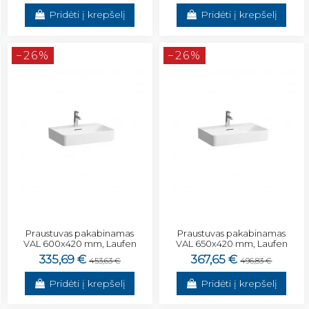
Pridėti į krepšelį
Pridėti į krepšelį
−26%
−26%
Praustuvas pakabinamas
Praustuvas pakabinamas
VAL 600x420 mm, Laufen
VAL 650x420 mm, Laufen
335,69 €
367,65 €
453,63 €
496,83 €
Pridėti į krepšelį
Pridėti į krepšelį