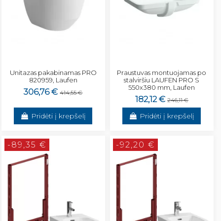
Unitazas pakabinamas PRO
Praustuvas montuojamas po
820959, Laufen
stalviršiu LAUFEN PRO S
550x380 mm, Laufen
306,76 €
414,55 €
182,12 €
246,11 €
Pridėti į krepšelį
Pridėti į krepšelį
-89,35 €
-92,20 €