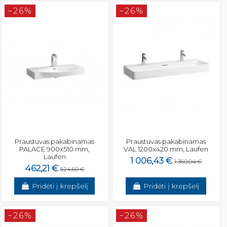
−26%
−26%
Praustuvas pakabinamas
Praustuvas pakabinamas
PALACE 900x510 mm,
VAL 1200x420 mm, Laufen
Laufen
1 006,43 €
1 360,04 €
462,21 €
624,60 €
Pridėti į krepšelį
Pridėti į krepšelį
−26%
−26%