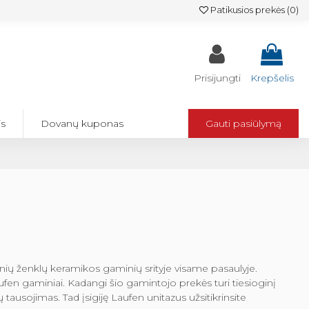
Patikusios prekės (
0
)
Prisijungti
Krepšelis
is
Dovanų kuponas
Gauti pasiūlymą
kinių ženklų keramikos gaminių srityje visame pasaulyje.
ufen gaminiai. Kadangi šio gamintojo prekės turi tiesioginį
ų tausojimas. Tad įsigiję Laufen unitazus užsitikrinsite