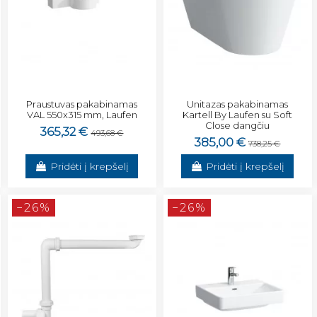
Praustuvas pakabinamas
Unitazas pakabinamas
VAL 550x315 mm, Laufen
Kartell By Laufen su Soft
Close dangčiu
365,32 €
493,68 €
385,00 €
738,25 €
Pridėti į krepšelį
Pridėti į krepšelį
−26%
−26%