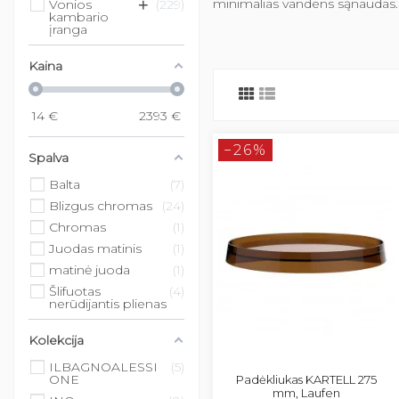
+
minimalias vandens sąnaudas. T
Vonios
229
kambario
įranga
Kaina
14
€
2393
€
−26%
Spalva
Balta
7
Blizgus chromas
24
Chromas
1
Juodas matinis
1
matinė juoda
1
Šlifuotas
4
nerūdijantis plienas
Kolekcija
ILBAGNOALESSI
5
ONE
Padėkliukas KARTELL 275
mm, Laufen