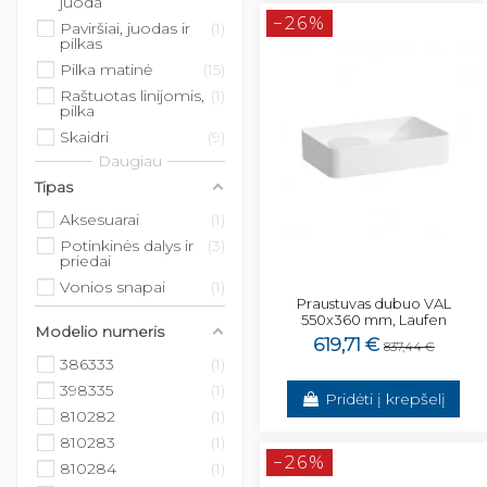
juoda
−26%
Paviršiai, juodas ir
1
pilkas
Pilka matinė
15
Raštuotas linijomis,
1
pilka
Skaidri
9
Daugiau
Tipas
Aksesuarai
1
Potinkinės dalys ir
3
priedai
Vonios snapai
1
Praustuvas dubuo VAL
550x360 mm, Laufen
Modelio numeris
619,71 €
837,44 €
386333
1
398335
1
Pridėti į krepšelį
810282
1
810283
1
−26%
810284
1