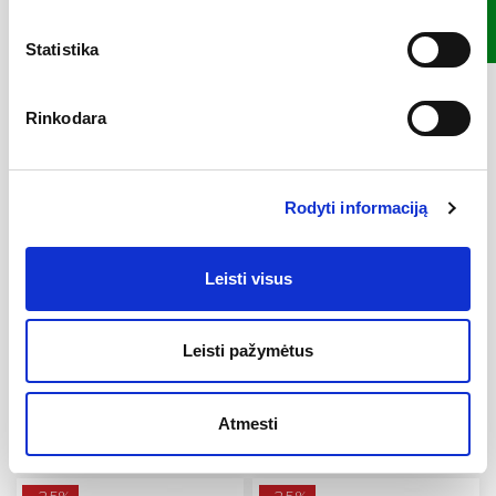
186,75 €
138,75 €
249,00 €
185,00 €
Pridėti į krepšelį
Pridėti į krepšelį
Statistika
−25%
−25%
Rinkodara
Rodyti informaciją
Leisti visus
Leisti pažymėtus
Vonios sienelė NVS1, Balta,
Vonios sienelė 10CVS2, Satinas,
RAVAK
RAVAK
134,25 €
269,25 €
179,00 €
359,00 €
Atmesti
Pridėti į krepšelį
Pridėti į krepšelį
−25%
−25%