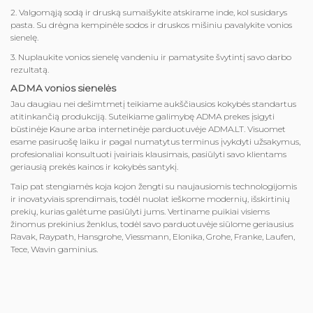
2. Valgomąją sodą ir druską sumaišykite atskirame inde, kol susidarys
pasta. Su drėgna kempinėle sodos ir druskos mišiniu pavalykite vonios
sienelę.
3. Nuplaukite vonios sienelę vandeniu ir pamatysite švytintį savo darbo
rezultatą.
ADMA vonios sienelės
Jau daugiau nei dešimtmetį teikiame aukščiausios kokybės standartus
atitinkančią produkciją. Suteikiame galimybę ADMA prekes įsigyti
būstinėje Kaune arba internetinėje parduotuvėje ADMA.LT. Visuomet
esame pasiruošę laiku ir pagal numatytus terminus įvykdyti užsakymus,
profesionaliai konsultuoti įvairiais klausimais, pasiūlyti savo klientams
geriausią prekės kainos ir kokybės santykį.
Taip pat stengiamės koja kojon žengti su naujausiomis technologijomis
ir inovatyviais sprendimais, todėl nuolat ieškome modernių, išskirtinių
prekių, kurias galėtume pasiūlyti jums. Vertiname puikiai visiems
žinomus prekinius ženklus, todėl savo parduotuvėje siūlome geriausius
Ravak, Raypath, Hansgrohe, Viessmann, Elonika, Grohe, Franke, Laufen,
Tece, Wavin gaminius.