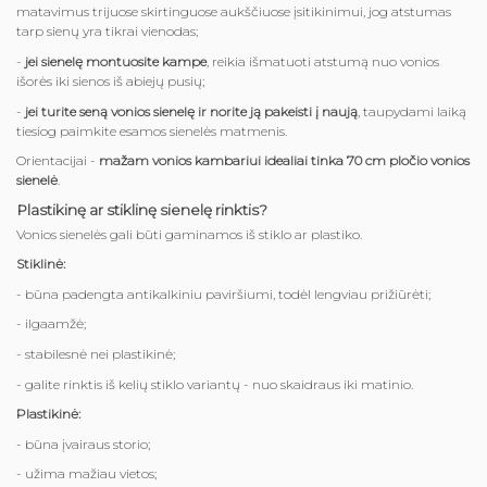
matavimus trijuose skirtinguose aukščiuose įsitikinimui, jog atstumas
tarp sienų yra tikrai vienodas;
-
jei sienelę montuosite kampe
, reikia išmatuoti atstumą nuo vonios
išorės iki sienos iš abiejų pusių;
-
jei turite seną vonios sienelę ir norite ją pakeisti į naują
, taupydami laiką
tiesiog paimkite esamos sienelės matmenis.
Orientacijai -
mažam vonios kambariui idealiai tinka 70 cm pločio vonios
sienelė
.
Plastikinę ar stiklinę sienelę rinktis?
Vonios sienelės gali būti gaminamos iš stiklo ar plastiko.
Stiklinė:
- būna padengta antikalkiniu paviršiumi, todėl lengviau prižiūrėti;
- ilgaamžė;
- stabilesnė nei plastikinė;
- galite rinktis iš kelių stiklo variantų - nuo skaidraus iki matinio.
Plastikinė:
- būna įvairaus storio;
- užima mažiau vietos;