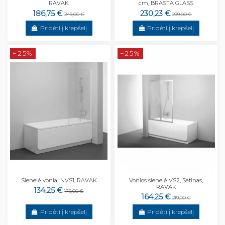
RAVAK
cm, BRASTA GLASS
186,75 €
230,23 €
249,00 €
299,00 €
Pridėti į krepšelį
Pridėti į krepšelį
−25%
−25%
Sienelė voniai NVS1, RAVAK
Vonios sienelė VS2, Satinas,
RAVAK
134,25 €
179,00 €
164,25 €
219,00 €
Pridėti į krepšelį
Pridėti į krepšelį