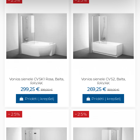
Vonios sienelė CVSK1 Rosa, Balta,
Vonios sienelė CVS2, Balta,
RAVAK
RAVAK
299,25 €
269,25 €
399,00 €
359,00 €
Pridėti į krepšelį
Pridėti į krepšelį
−25%
−25%