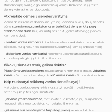
jus nuo galimų sužeidimų paslįstant ant šlapių grindų. Turite
stačiakampę, ovalią, o gal asimetrišką vonią? Kiekvienai iš jų rasite
sienelę Adma.lt el. parduotuvėje.
Atkreipkite dėmesį į sienelės varstymą
Vienos dalies sienelės dažniausiai yra nejudančios, o kelių dalių sienelės
būna
stumdomos, sulankstomos ar turinčios į vieną ar kitą pusę
atsidarančias duris
. Kurį variantą pasirinkti, galite atsižvelgę į vonios
kambario dydį:
-
mažam vonios kambariui
rinkitės sienelę su lankstais arba specialiais
bėgeliais, kurią nesunkiai paslėpsite sustūmus į kampą arba spintelę;
-
didesniam vonios kambariui
rekomenduojame atsidarančias duris,
kurios leis patogiai įlipti ir išlipti iš vonios.
Iš kokių sienelės storių galima rinktis?
Pigesnėms vonios sienelėms
naudojamas 4 mm storio stiklas,
vidutinės
klasės
- 6 mm storio stiklas, o
aukščiausios klasės
- 8 mm storio stiklas.
Kaip nusistatyti reikiamą vonios sienelės dydį?
Matuojant vonios sienelę reikia nusistatyti aukštį ir plotį. Keletas
patarimų, kaip teisingai išmatuoti:
-
jei vonia yra stačiakampė
, matuokite nuo krašto, o jei ji suapvalinta,
matuoti reikia nuo tos vietos, kur baigiasi išlenkimas;
-
jei sienelė bus montuojama tarp dviejų sienų
, reikės atlikti tris