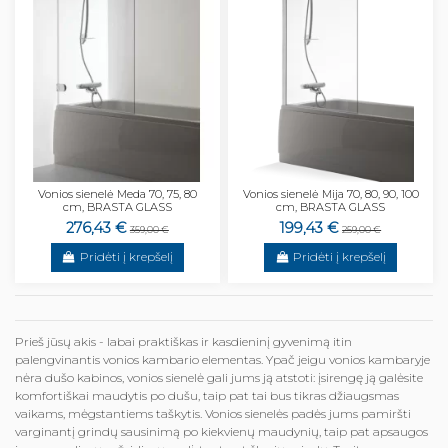
Vonios sienelė Meda 70, 75, 80
Vonios sienelė Mija 70, 80, 90, 100
cm, BRASTA GLASS
cm, BRASTA GLASS
276,43 €
199,43 €
359,00 €
259,00 €
Pridėti į krepšelį
Pridėti į krepšelį
Prieš jūsų akis - labai praktiškas ir kasdieninį gyvenimą itin
palengvinantis vonios kambario elementas. Ypač jeigu vonios kambaryje
nėra dušo kabinos, vonios sienelė gali jums ją atstoti: įsirengę ją galėsite
komfortiškai maudytis po dušu, taip pat tai bus tikras džiaugsmas
vaikams, mėgstantiems taškytis. Vonios sienelės padės jums pamiršti
varginantį grindų sausinimą po kiekvienų maudynių, taip pat apsaugos