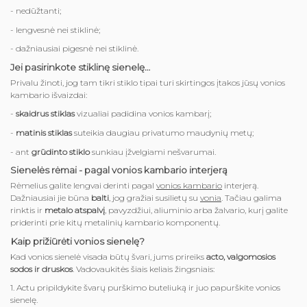
- nedūžtanti;
- lengvesnė nei stiklinė;
- dažniausiai pigesnė nei stiklinė.
Jei pasirinkote stiklinę sienelę…
Privalu žinoti, jog tam tikri stiklo tipai turi skirtingos įtakos jūsų vonios
kambario išvaizdai:
-
skaidrus stiklas
vizualiai padidina vonios kambarį;
-
matinis stiklas
suteikia daugiau privatumo maudynių metų;
- ant
grūdinto stiklo
sunkiau įžvelgiami nešvarumai.
Sienelės rėmai - pagal vonios kambario interjerą
Rėmelius galite lengvai derinti pagal
vonios kambario
interjerą.
Dažniausiai jie būna
balti
, jog gražiai susilietų su
vonia
. Tačiau galima
rinktis ir
metalo atspalvį
, pavyzdžiui, aliuminio arba žalvario, kurį galite
priderinti prie kitų metalinių kambario komponentų.
Kaip prižiūrėti vonios sienelę?
Kad vonios sienelė visada būtų švari, jums prireiks
acto, valgomosios
sodos ir druskos
. Vadovaukitės šiais keliais žingsniais:
1. Actu pripildykite švarų purškimo buteliuką ir juo papurškite vonios
sienelę.