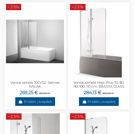
−25%
−23%
Vonios sienelė 10CVS2, Satinas,
Vonios sienelė Maja Plius 70, 80,
RAVAK
90, 100, 110 cm, BRASTA GLASS
269,25 €
284,13 €
359,00 €
369,00 €
Pridėti į krepšelį
Pridėti į krepšelį
−23%
−23%