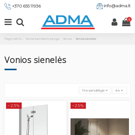
info@adma.lt
+370 655 11936
0
Pagrindinis
Vonios kambario įranga
Vonios
Vonios sienelės
Vonios sienelės
Yra sandėlyje
44
−23%
−25%