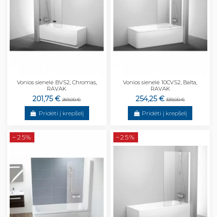
Vonios sienelė BVS2, Chromas,
Vonios sienelė 10CVS2, Balta,
RAVAK
RAVAK
201,75 €
254,25 €
269,00 €
339,00 €
Pridėti į krepšelį
Pridėti į krepšelį
−25%
−25%