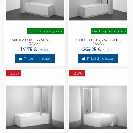
Greitas pristatymas
Greitas pristatymas
Vonios sienelė NVS1, Satinas,
Vonios sienelė CVS2, Juodas,
RAVAK
RAVAK
141,75 €
269,25 €
189,00 €
359,00 €
Pridėti į krepšelį
Pridėti į krepšelį
−25%
−25%