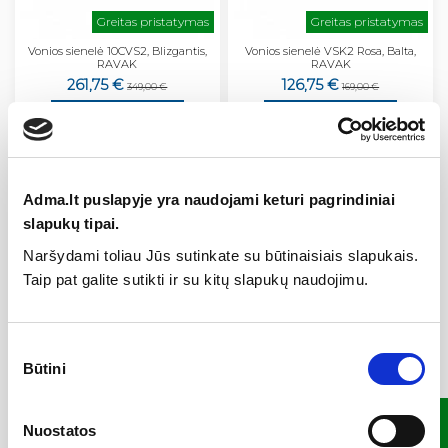
Greitas pristatymas
Greitas pristatymas
Vonios sienelė 10CVS2, Blizgantis,
Vonios sienelė VSK2 Rosa, Balta,
RAVAK
RAVAK
261,75 €
126,75 €
349,00 €
169,00 €
Pridėti į krepšelį
Pridėti į krepšelį
−25%
−25%
Adma.lt puslapyje yra naudojami keturi pagrindiniai
slapukų tipai.
Naršydami toliau Jūs sutinkate su būtinaisiais slapukais.
Taip pat galite sutikti ir su kitų slapukų naudojimu.
Sutikimo
Būtini
pasirinkimas
Greitas pristatymas
Greitas pristatymas
FILTRAS
Vonios sienelė CVS1 80, juodos sp.,
Vonios sienelė PVS1, Satinas,
Nuostatos
RAVAK
RAVAK