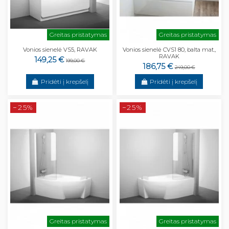
Greitas pristatymas
Greitas pristatymas
Vonios sienelė VS5, RAVAK
Vonios sienelė CVS1 80, balta mat.,
RAVAK
149,25 €
199,00 €
186,75 €
249,00 €
Pridėti į krepšelį
Pridėti į krepšelį
−25%
−25%
Greitas pristatymas
Greitas pristatymas