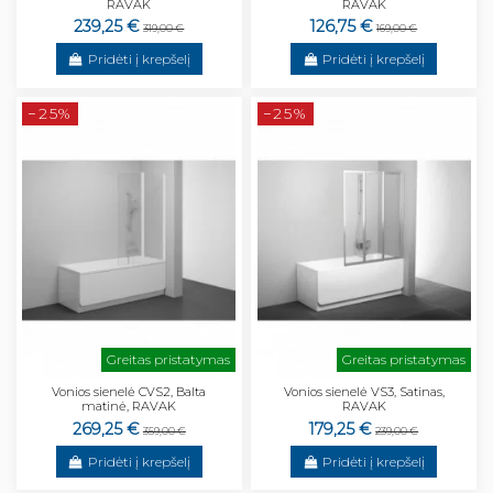
RAVAK
RAVAK
239,25 €
126,75 €
319,00 €
169,00 €
Pridėti į krepšelį
Pridėti į krepšelį
−25%
−25%
Greitas pristatymas
Greitas pristatymas
Vonios sienelė CVS2, Balta
Vonios sienelė VS3, Satinas,
matinė, RAVAK
RAVAK
269,25 €
179,25 €
359,00 €
239,00 €
Pridėti į krepšelį
Pridėti į krepšelį