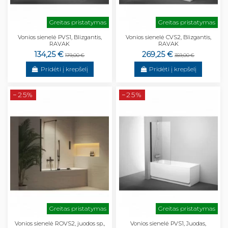
Greitas pristatymas
Greitas pristatymas
Vonios sienelė PVS1, Blizgantis,
Vonios sienelė CVS2, Blizgantis,
RAVAK
RAVAK
134,25 €
269,25 €
179,00 €
359,00 €
Pridėti į krepšelį
Pridėti į krepšelį
−25%
−25%
Greitas pristatymas
Greitas pristatymas
Vonios sienelė ROVS2, juodos sp.,
Vonios sienelė PVS1, Juodas,