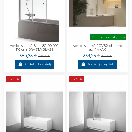
Greitas pristatymas
Vonios sienelė Berta 80, 90, 100,
Vonios sienelė ROVS2, chromo
110 cm, BRASTA GLASS
sp., RAVAK
384,23 €
239,25 €
499,00 €
319,00 €
Pridėti į krepšelį
Pridėti į krepšelį
−25%
−25%