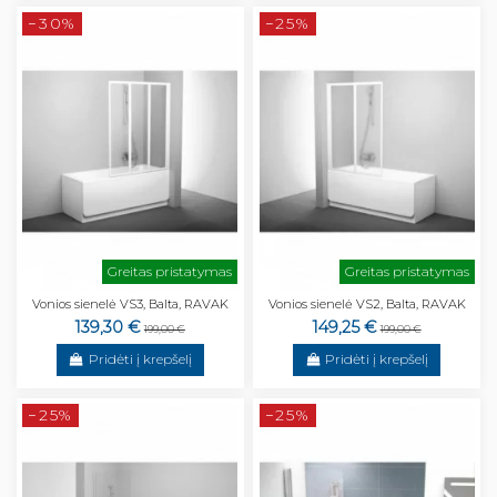
−30%
−25%
Greitas pristatymas
Greitas pristatymas
Vonios sienelė VS3, Balta, RAVAK
Vonios sienelė VS2, Balta, RAVAK
139,30 €
149,25 €
199,00 €
199,00 €
Pridėti į krepšelį
Pridėti į krepšelį
−25%
−25%