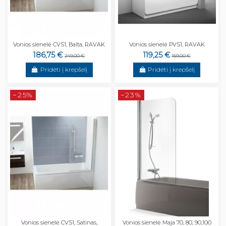
Vonios sienelė CVS1, Balta, RAVAK
Vonios sienelė PVS1, RAVAK
186,75 €
119,25 €
249,00 €
159,00 €
Pridėti į krepšelį
Pridėti į krepšelį
−25%
−23%
Vonios sienelė CVS1, Satinas,
Vonios sienelė Maja 70, 80, 90,100