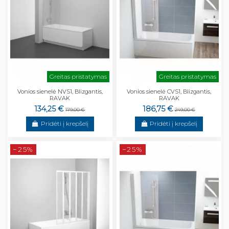
Greitas pristatymas
Greitas pristatymas
Vonios sienelė NVS1, Blizgantis,
Vonios sienelė CVS1, Blizgantis,
RAVAK
RAVAK
134,25 €
186,75 €
179,00 €
249,00 €
Pridėti į krepšelį
Pridėti į krepšelį
−25%
−25%