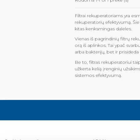
Rodoma 1-1 of 1 prekė (s)
Filtrai rekuperatoriams yra es
rekuperatorių efektyvumą. Šie fi
kitas kenksmingas daleles.
Vienas iš pagrindinių filtrų r
orą iš aplinkos. Tai ypač svar
arba bakterijų, bet ir prisided
Be to, filtras rekuperatoriui t
užkerta kelią įrenginių užsikim
sistemos efektyvumą.