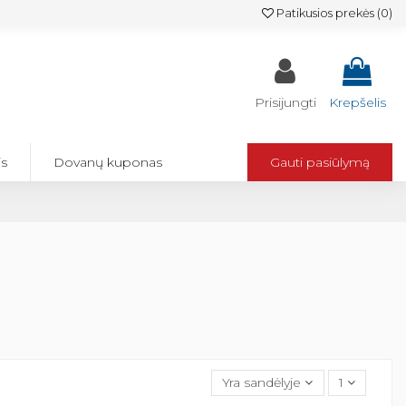
Patikusios prekės (
0
)
Prisijungti
Krepšelis
is
Dovanų kuponas
Gauti pasiūlymą
Yra sandėlyje
1