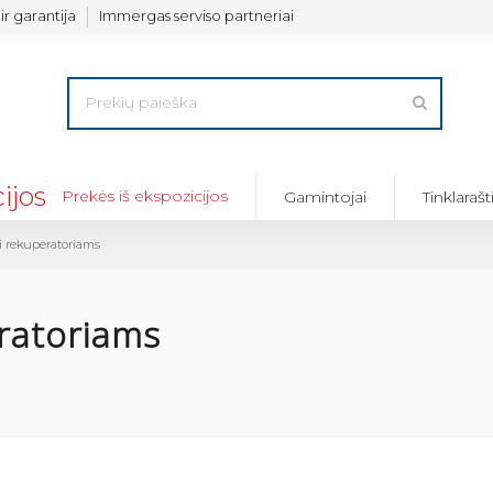
ir garantija
Immergas serviso partneriai
Prekės iš ekspozicijos
Gamintojai
Tinklarašt
ai rekuperatoriams
eratoriams