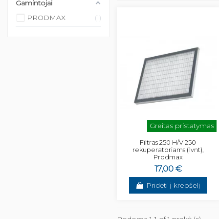
Gamintojai
PRODMAX
1
Greitas pristatymas
Filtras 250 H/V 250
rekuperatoriams (1vnt),
Prodmax
17,00 €
Pridėti į krepšelį