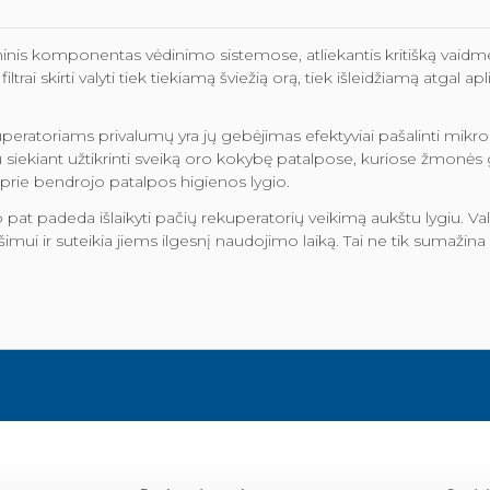
minis komponentas vėdinimo sistemose, atliekantis kritišką vaidmenį
ltrai skirti valyti tiek tiekiamą šviežią orą, tiek išleidžiamą atgal 
ekuperatoriams privalumų yra jų gebėjimas efektyviai pašalinti mikr
bu siekiant užtikrinti sveiką oro kokybę patalpose, kuriose žmonės
a prie bendrojo patalpos higienos lygio.
aip pat padeda išlaikyti pačių rekuperatorių veikimą aukštu lygiu.
šimui ir suteikia jiems ilgesnį naudojimo laiką. Tai ne tik sumažina