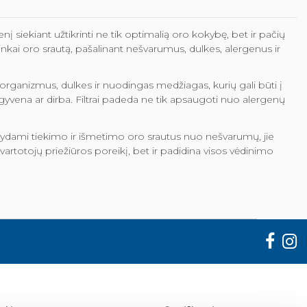
 siekiant užtikrinti ne tik optimalią oro kokybę, bet ir pačių
aplinkai oro srautą, pašalinant nešvarumus, dulkes, alergenus ir
oorganizmus, dulkes ir nuodingas medžiagas, kurių gali būti į
 gyvena ar dirba. Filtrai padeda ne tik apsaugoti nuo alergenų
 Valydami tiekimo ir išmetimo oro srautus nuo nešvarumų, jie
 vartotojų priežiūros poreikį, bet ir padidina visos vėdinimo