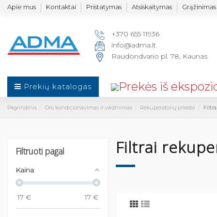
Apie mus
Kontaktai
Pristatymas
Atsiskaitymas
Grąžinimas 
+370 655 11936
info@adma.lt
Raudondvario pl. 78, Kaunas
Prekių katalogas
Pagrindinis
Oro kondicionavimas ir vėdinimas
Rekuperatorių priedai
Filtr
Filtrai rekup
Filtruoti pagal
Kaina
17
€
17
€