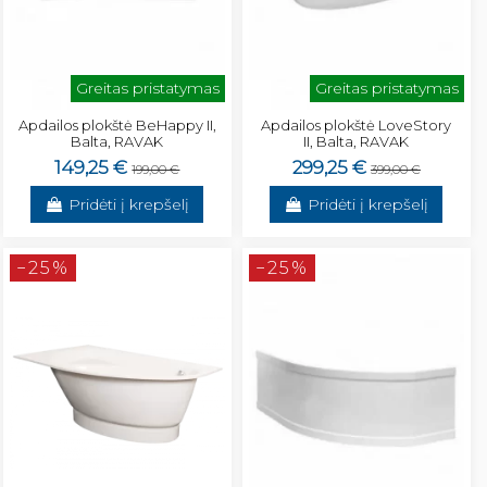
Greitas pristatymas
Greitas pristatymas
Apdailos plokštė BeHappy II,
Apdailos plokštė LoveStory
Balta, RAVAK
II, Balta, RAVAK
149,25 €
299,25 €
199,00 €
399,00 €
Pridėti į krepšelį
Pridėti į krepšelį
−25%
−25%