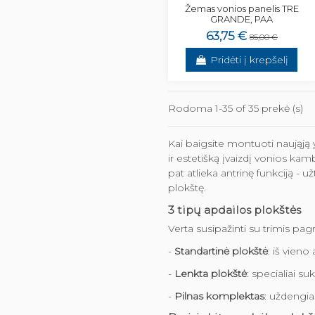
Žemas vonios panelis TRE
GRANDE, PAA
63,75 €
85,00 €
Pridėti į krepšelį
Rodoma 1-35 of 35 prekė (s)
Kai baigsite montuoti naująją
ir estetišką įvaizdį vonios kam
pat atlieka antrinę funkciją - 
plokštę.
3 tipų apdailos plokštės
Verta susipažinti su trimis pagr
-
Standartinė plokštė
: iš vieno
-
Lenkta plokštė
: specialiai s
-
Pilnas komplektas
: uždengia