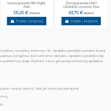
Vonios panelis TRE Right,
Žemas panelis UNO
PAA
GRANDE vonioms, PAA
131,25 €
63,75 €
175,00 €
85,00 €
Pridėti į krepšelį
Pridėti į krepšelį
vamzdžius, nuotekų sistemą ir kt. Apdailos plokštė suteikia švarią
svarbius įrenginius bei tvirtinimo detales. Apdailos plokštė taip
me patarimus, kaip išsirinkti Jums geriausiai tinkančią apdailos
mos prie vonios sienos. Net jei vonia yra kampinė.
formų.
ti.