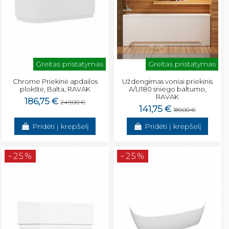
Greitas pristatymas
Greitas pristatymas
Chrome Priekinė apdailos
Uždengimas voniai priekinis
plokštė, Balta, RAVAK
A/U180 sniego baltumo,
RAVAK
186,75 €
249,00 €
141,75 €
189,00 €
Pridėti į krepšelį
Pridėti į krepšelį
−25%
−25%