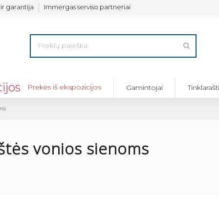
ir garantija
Immergas serviso partneriai
Prekės iš ekspozicijos
Gamintojai
Tinklarašt
oms
štės vonios sienoms