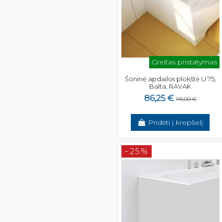
Greitas pristatymas
Šoninė apdailos plokštė U 75,
Balta, RAVAK
86,25 €
115,00 €
Pridėti į krepšelį
−25%