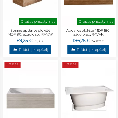
Greitas pristatymas
Greitas pristatymas
Šoninė apdailos plokštė
Apdailos plokštė MDF 180,
MDF 80, ąžuolo sp., RAVAK
ąžuolo sp., RAVAK
89,25 €
186,75 €
119,00 €
249,00 €
Pridėti į krepšelį
Pridėti į krepšelį
−25%
−25%