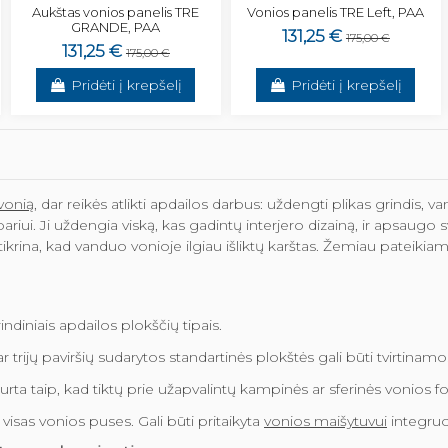
Aukštas vonios panelis TRE
Vonios panelis TRE Left, PAA
GRANDE, PAA
131,25 €
175,00 €
131,25 €
175,00 €
Pridėti į krepšelį
Pridėti į krepšelį
vonią
, dar reikės atlikti apdailos darbus: uždengti plikas grindis, 
bariui. Ji uždengia viską, kas gadintų interjero dizainą, ir apsaugo 
užtikrina, kad vanduo vonioje ilgiau išliktų karštas. Žemiau pateikia
indiniais apdailos plokščių tipais.
 ar trijų paviršių sudarytos standartinės plokštės gali būti tvirtina
ukurta taip, kad tiktų prie užapvalintų kampinės ar sferinės vonios 
 visas vonios puses. Gali būti pritaikyta
vonios maišytuvui
integruo