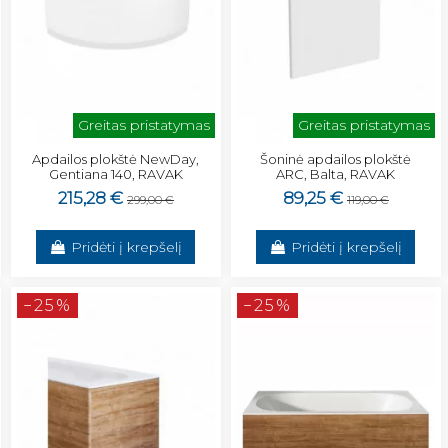
Greitas pristatymas
Greitas pristatymas
Apdailos plokštė NewDay,
Šoninė apdailos plokštė
Gentiana 140, RAVAK
ARC, Balta, RAVAK
215,28 €
89,25 €
299,00 €
119,00 €
Pridėti į krepšelį
Pridėti į krepšelį
−25%
−25%