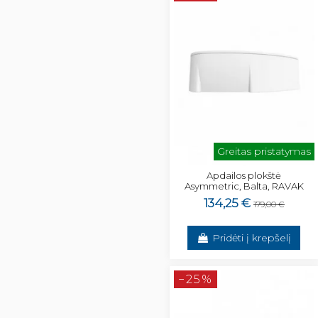
Greitas pristatymas
Apdailos plokštė
Asymmetric, Balta, RAVAK
134,25 €
179,00 €
Pridėti į krepšelį
−25%