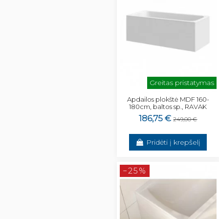
Greitas pristatymas
Apdailos plokštė MDF 160-
180cm, baltos sp., RAVAK
186,75 €
249,00 €
Pridėti į krepšelį
−25%