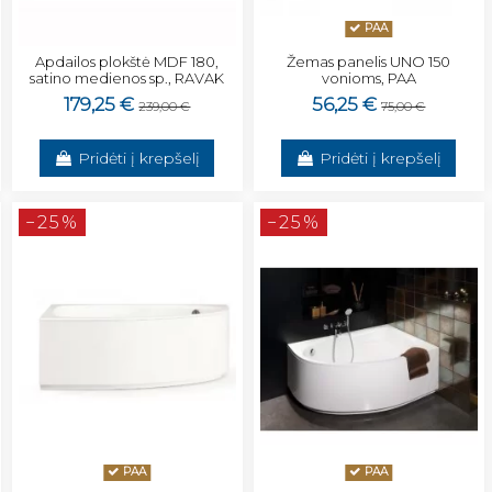
PAA
Apdailos plokštė MDF 180,
Žemas panelis UNO 150
satino medienos sp., RAVAK
vonioms, PAA
179,25 €
56,25 €
239,00 €
75,00 €
Pridėti į krepšelį
Pridėti į krepšelį
−25%
−25%
PAA
PAA