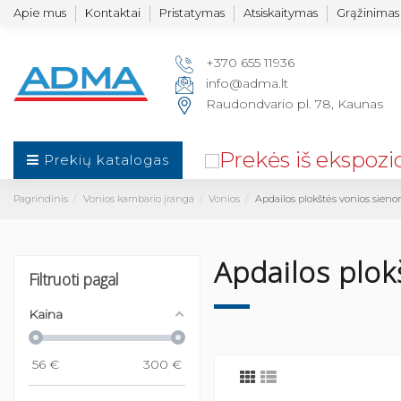
Apie mus
Kontaktai
Pristatymas
Atsiskaitymas
Grąžinimas 
+370 655 11936
info@adma.lt
Raudondvario pl. 78, Kaunas
Prekių katalogas
Pagrindinis
Vonios kambario įranga
Vonios
Apdailos plokštės vonios sien
Apdailos plok
Filtruoti pagal
Kaina
56
€
300
€