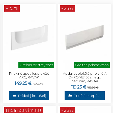
−25%
−25%
Greitas pristatymas
Greitas pristatymas
Priekinė apdailos plokštė
Apdailos plokštė priekinė A
ARC, RAVAK
CHROME 150 sniego
baltumo, RAVAK
149,25 €
199,00 €
119,25 €
159,00 €
Pridėti į krepšelį
Pridėti į krepšelį
Išpardavimas!
−25%