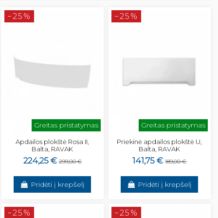
−25%
−25%
Greitas pristatymas
Greitas pristatymas
Apdailos plokštė Rosa II,
Priekinė apdailos plokštė U,
Balta, RAVAK
Balta, RAVAK
224,25 €
141,75 €
299,00 €
189,00 €
Pridėti į krepšelį
Pridėti į krepšelį
−25%
−25%