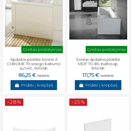
Greitas pristatymas
Greitas pristatymas
Apdailos plokštė šoninė A
Šoninė apdailos plokštė
CHROME 70 sniego baltumo
MDF 70-80, baltos sp,
su tvirt., RAVAK
RAVAK
86,25 €
111,75 €
115,00 €
149,00 €
Pridėti į krepšelį
Pridėti į krepšelį
−28%
−25%