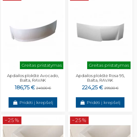
Greitas pristatymas
Greitas pristatymas
Apdailos plokštė Avocado,
Apdailos plokštė Rosa 95,
Balta, RAVAK
Balta, RAVAK
186,75 €
224,25 €
249,00 €
299,00 €
Pridėti į krepšelį
Pridėti į krepšelį
−25%
−25%