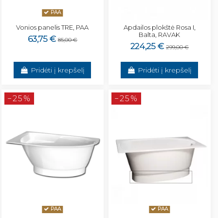
PAA
Vonios panelis TRE, PAA
Apdailos plokštė Rosa I,
Balta, RAVAK
63,75 €
85,00 €
224,25 €
299,00 €
Pridėti į krepšelį
Pridėti į krepšelį
−25%
−25%
PAA
PAA