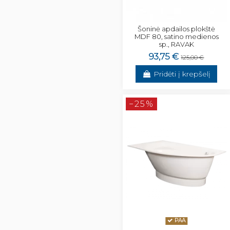
Šoninė apdailos plokštė
MDF 80, satino medienos
sp., RAVAK
93,75 €
125,00 €
Pridėti į krepšelį
−25%
PAA