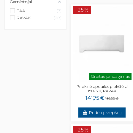
Gamintojai
−25%
PAA
7
RAVAK
28
Greitas pristatymas
Priekinė apdailos plokštė U
150-170, RAVAK
141,75 €
189,00 €
Pridėti į krepšelį
−25%