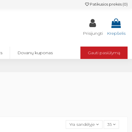
Patikusios prekės (
0
)
Prisijungti
Krepšelis
is
Dovanų kuponas
Gauti pasiūlymą
Yra sandėlyje
35