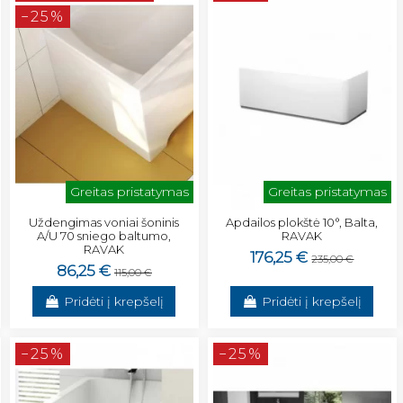
−25%
Greitas pristatymas
Greitas pristatymas
Uždengimas voniai šoninis
Apdailos plokštė 10°, Balta,
A/U 70 sniego baltumo,
RAVAK
RAVAK
176,25 €
235,00 €
86,25 €
115,00 €
Pridėti į krepšelį
Pridėti į krepšelį
−25%
−25%