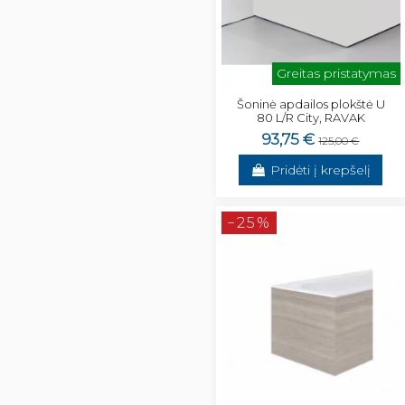
Greitas pristatymas
Šoninė apdailos plokštė U
80 L/R City, RAVAK
93,75 €
125,00 €
Pridėti į krepšelį
−25%