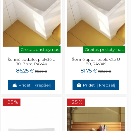
Greitas pristatymas
Greitas pristatymas
Šoninė apdailos plokštė U
Šoninė apdailos plokštė U
80, Balta, RAVAK
80, RAVAK
86,25 €
81,75 €
115,00 €
109,00 €
Pridėti į krepšelį
Pridėti į krepšelį
−25%
−25%