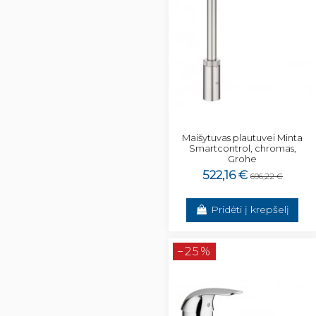
Maišytuvas plautuvei Minta
Smartcontrol, chromas,
Grohe
522,16 €
696,22 €
Pridėti į krepšelį
−25%