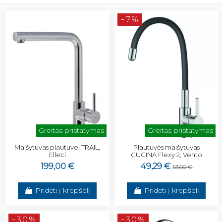
−7%
Greitas pristatymas
Greitas pristatymas
Maišytuvas plautuvei TRAIL,
Plautuvės maišytuvas
Elleci
CUCINA Flexy 2, Vento
199,00 €
49,29 €
53,00 €
Pridėti į krepšelį
Pridėti į krepšelį
−30%
−30%