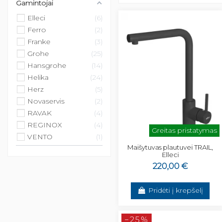
Gamintojai
Elleci
6
Ferro
2
Franke
3
Grohe
25
Hansgrohe
14
Helika
24
Herz
5
Novaservis
2
RAVAK
4
REGINOX
4
Greitas pristatymas
VENTO
1
Maišytuvas plautuvei TRAIL,
Elleci
220,00 €
Pridėti į krepšelį
−25%