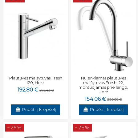
Plautuvės maišytuvas Fresh
Nulenkiamas plautuvės
f20, Herz
maišytuvas Fresh f22,
montuojamas prie lango,
192,80 €
275,43 €
Herz
154,06 €
220,09 €
Pridėti į krepšelį
Pridėti į krepšelį
−25%
−25%