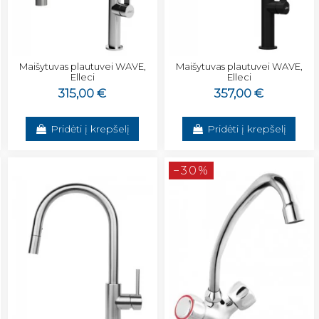
Maišytuvas plautuvei WAVE,
Maišytuvas plautuvei WAVE,
Elleci
Elleci
315,00 €
357,00 €
Pridėti į krepšelį
Pridėti į krepšelį
−30%