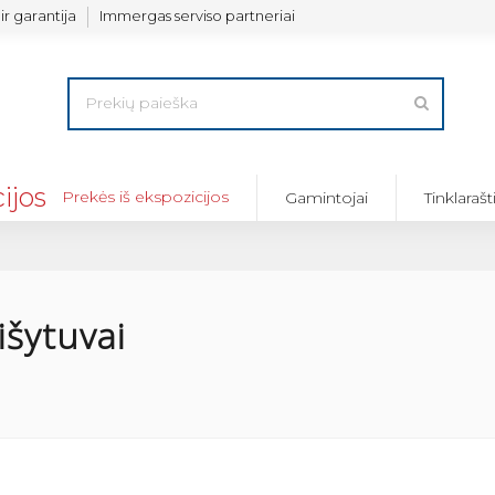
ir garantija
Immergas serviso partneriai
Prekės iš ekspozicijos
Gamintojai
Tinklarašt
išytuvai