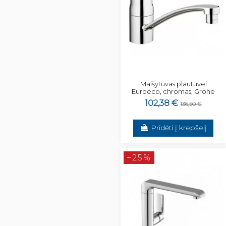
Maišytuvas plautuvei
Euroeco, chromas, Grohe
102,38 €
136,50 €
Pridėti į krepšelį
−25%