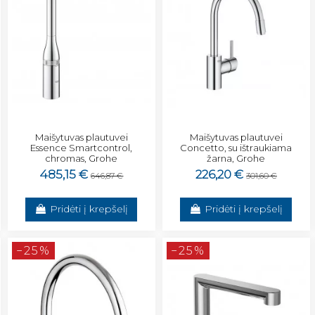
Maišytuvas plautuvei
Maišytuvas plautuvei
Essence Smartcontrol,
Concetto, su ištraukiama
chromas, Grohe
žarna, Grohe
485,15 €
226,20 €
646,87 €
301,60 €
Pridėti į krepšelį
Pridėti į krepšelį
−25%
−25%