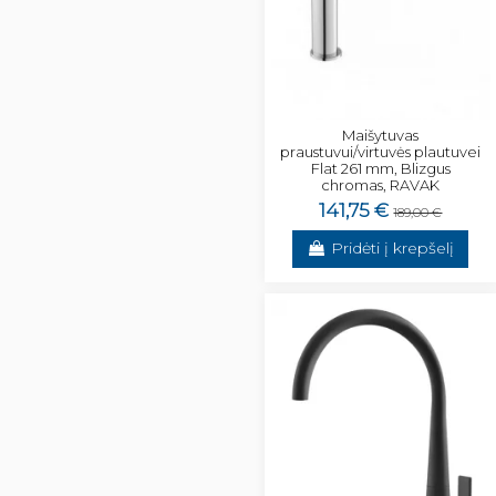
Maišytuvas
praustuvui/virtuvės plautuvei
Flat 261 mm, Blizgus
chromas, RAVAK
141,75 €
189,00 €
Pridėti į krepšelį