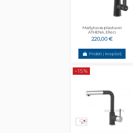
Maišytuvas plautuvei
ATHENA, Elleci
220,00 €
Pridėti į krepšelį
−15%