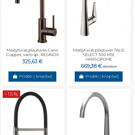
Maišytuvas plautuvės Cano
Maišytuvas plautuvei TALIS
Copper, vario sp., REGINOX
SELECT 300 M51,
HANSGROHE
325,63 €
669,38 €
892,50 €
Pridėti į krepšelį
Pridėti į krepšelį
−15%