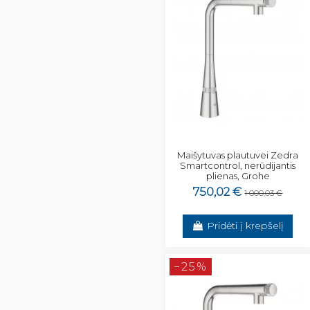
Maišytuvas plautuvei Zedra
Smartcontrol, nerūdijantis
plienas, Grohe
750,02 €
1 000,03 €
Pridėti į krepšelį
−25%