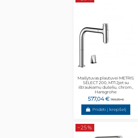
Maišytuvas plautuvei METRIS
SELECT 200, M71 2jet su
ištraukiamu dušeliu, chrom.,
Hansgrohe
577,04 €
769,39 €
Pridėti į krepšelį
−25%