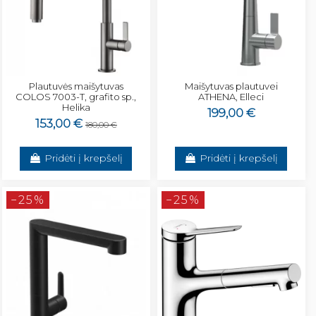
Plautuvės maišytuvas
Maišytuvas plautuvei
COLOS 7003-T, grafito sp.,
ATHENA, Elleci
Helika
199,00 €
153,00 €
180,00 €
Pridėti į krepšelį
Pridėti į krepšelį
−25%
−25%