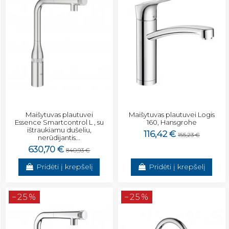
Maišytuvas plautuvei
Maišytuvas plautuvei Logis
Essence Smartcontrol L , su
160, Hansgrohe
ištraukiamu dušeliu,
116,42 €
155,23 €
nerūdijantis...
630,70 €
840,93 €
Pridėti į krepšelį
Pridėti į krepšelį
−25%
−25%