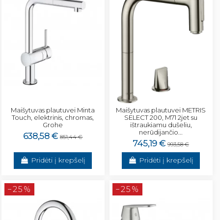
Maišytuvas plautuvei Minta
Maišytuvas plautuvei METRIS
Touch, elektrinis, chromas,
SELECT 200, M71 2jet su
Grohe
ištraukiamu dušeliu,
nerūdijančio...
638,58 €
851,44 €
745,19 €
993,58 €
Pridėti į krepšelį
Pridėti į krepšelį
−25%
−25%