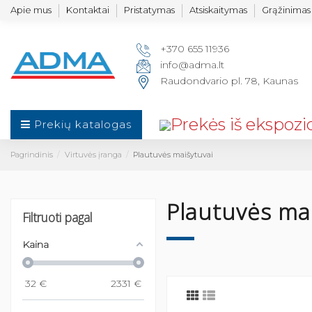
Apie mus
Kontaktai
Pristatymas
Atsiskaitymas
Grąžinimas 
+370 655 11936
info@adma.lt
Raudondvario pl. 78, Kaunas
Prekių katalogas
Pagrindinis
Virtuvės įranga
Plautuvės maišytuvai
Plautuvės ma
Filtruoti pagal
Kaina
32
€
2331
€