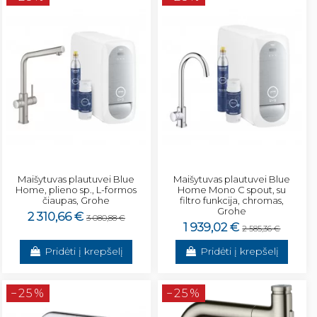
Maišytuvas plautuvei Blue
Maišytuvas plautuvei Blue
Home, plieno sp., L-formos
Home Mono C spout, su
čiaupas, Grohe
filtro funkcija, chromas,
Grohe
2 310,66 €
3 080,88 €
1 939,02 €
2 585,36 €
Pridėti į krepšelį
Pridėti į krepšelį
−25%
−25%