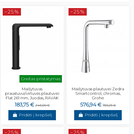
−25%
−25%
Greitas pristatymas
Maišytuvas
Maišytuvas plautuvei Zedra
praustuvui/virtuvės plautuvei
Smartcontrol, chromas,
Flat 261 mm, Juodas, RAVAK
Grohe
183,75 €
576,94 €
245,00 €
769,25 €
Pridėti į krepšelį
Pridėti į krepšelį
−25%
−25%