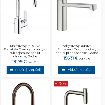
Maištuvas praustuvo
Maišytuvas plautuvei
Eurostyle Cosmopolitan L, su
Eurosmart Cosmopolitan,
sukinėjamu snapeliu,
nerūd. plieno spalvos, Grohe
chromas, Grohe
156,31 €
208,42 €
181,79 €
242,39 €
Pridėti į krepšelį
Pridėti į krepšelį
−25%