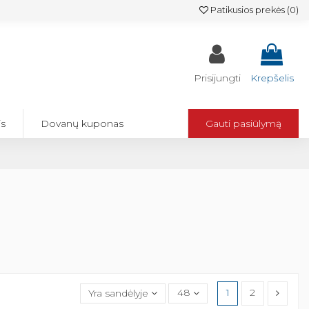
Patikusios prekės (
0
)
Prisijungti
Krepšelis
is
Dovanų kuponas
Gauti pasiūlymą
Yra sandėlyje
48
1
2