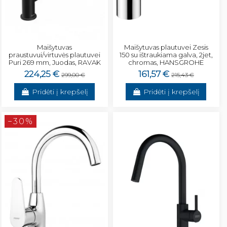
Maišytuvas
Maišytuvas plautuvei Zesis
praustuvui/virtuvės plautuvei
150 su ištraukiama galva, 2jet,
Puri 269 mm, Juodas, RAVAK
chromas, HANSGROHE
224,25 €
161,57 €
299,00 €
215,43 €
Pridėti į krepšelį
Pridėti į krepšelį
−30%