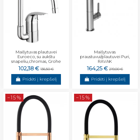
Maišytuvas plautuvei
Maišytuvas
Euroeco, su aukštu
praustuvui/plautuvei Puri,
snapeliu,chromas, Grohe
RAVAK
102,38 €
164,25 €
136,50 €
219,00 €
Pridėti į krepšelį
Pridėti į krepšelį
−15%
−15%