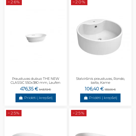
−26%
−20%
Praustuvas dubuo THE NEW
Stalviršinis praustuvas, Rondo,
CLASSIC 550x380 mm, Laufen
balta, Kame
476,35 €
106,40 €
643,72 €
133,00 €
Pridėti į krepšelį
Pridėti į krepšelį
−25%
−25%