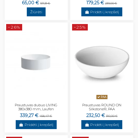
65,00 €
179,25 €
137,31 €
239,00 €
Žiūrėti
Pridėti į krepšelį
−26%
−25%
PAA
Praustuvas dubuo LIVING
Praustuvas ROUND ON
380x380 mm, Laufen
Silkstone®, PAA
339,27 €
232,50 €
458,47 €
310,00 €
Pridėti į krepšelį
Pridėti į krepšelį