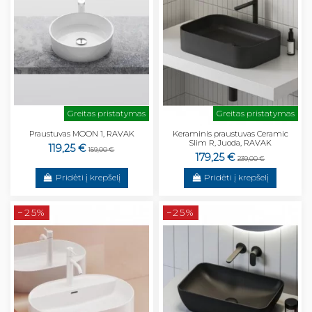
Greitas pristatymas
Greitas pristatymas
Praustuvas MOON 1, RAVAK
Keraminis praustuvas Ceramic
Slim R, Juoda, RAVAK
119,25 €
159,00 €
179,25 €
239,00 €
Pridėti į krepšelį
Pridėti į krepšelį
−25%
−25%