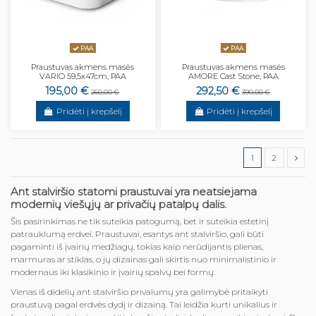
PAA
PAA
Praustuvas akmens masės
Praustuvas akmens masės
VARIO 59,5x47cm, PAA
AMORE Cast Stone, PAA
195,00 €
292,50 €
260,00 €
390,00 €
Pridėti į krepšelį
Pridėti į krepšelį
1
2
Ant stalviršio statomi praustuvai yra neatsiejama
modernių viešųjų ar privačių patalpų dalis.
Šis pasirinkimas ne tik suteikia patogumą, bet ir suteikia estetinį
patrauklumą erdvei. Praustuvai, esantys ant stalviršio, gali būti
pagaminti iš įvairių medžiagų, tokias kaip nerūdijantis plienas,
marmuras ar stiklas, o jų dizainas gali skirtis nuo minimalistinio ir
modernaus iki klasikinio ir įvairių spalvų bei formų.
Vienas iš didelių ant stalviršio privalumų yra galimybė pritaikyti
praustuvą pagal erdvės dydį ir dizainą. Tai leidžia kurti unikalius ir