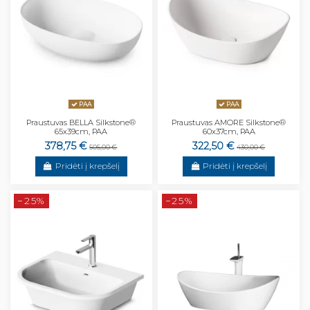
PAA
PAA
Praustuvas BELLA Silkstone®
Praustuvas AMORE Silkstone®
65x39cm, PAA
60x37cm, PAA
378,75 €
322,50 €
505,00 €
430,00 €
Pridėti į krepšelį
Pridėti į krepšelį
−25%
−25%