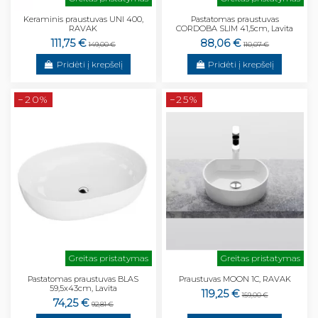
Keraminis praustuvas UNI 400,
Pastatomas praustuvas
RAVAK
CORDOBA SLIM 41,5cm, Lavita
111,75 €
88,06 €
149,00 €
110,07 €
Pridėti į krepšelį
Pridėti į krepšelį
−20%
−25%
Greitas pristatymas
Greitas pristatymas
Pastatomas praustuvas BLAS
Praustuvas MOON 1C, RAVAK
59,5x43cm, Lavita
119,25 €
159,00 €
74,25 €
92,81 €