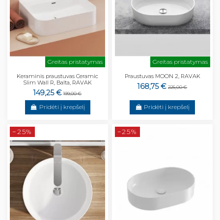
Greitas pristatymas
Greitas pristatymas
Keraminis praustuvas Ceramic
Praustuvas MOON 2, RAVAK
Slim Wall R, Balta, RAVAK
168,75 €
225,00 €
149,25 €
199,00 €
Pridėti į krepšelį
Pridėti į krepšelį
−25%
−25%