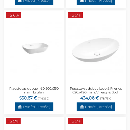
Pridėti į krepšelį
Pridėti į krepšelį
−26%
−25%
Praustuvas dubuo INO 500x350
Praustuvas dubuo Loop & Friends
mm, Laufen
620x420 mm, Villeroy & Boch
550,67 €
434,06 €
744,15 €
578,75 €
Pridėti į krepšelį
Pridėti į krepšelį
−25%
−25%