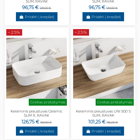
SLIM, RAVAK
SLIM, RAVAK
96,75 €
96,75 €
129,00 €
129,00 €
Pridėti į krepšelį
Pridėti į krepšelį
−25%
−25%
Greitas pristatymas
Greitas pristatymas
Keraminis praustuvas Ceramic
Keraminis praustuvas UNI 500 S
SLIM R, RAVAK
SLIM, RAVAK
126,75 €
101,25 €
169,00 €
135,00 €
Pridėti į krepšelį
Pridėti į krepšelį