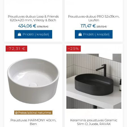
Praustuvas dubuo Loop & Friends
Praustuvas-dubuo PRO 52x39cm,
620x420 mm, Villeroy & Boch
Laufen
434,06 €
171,47 €
578,75 €
231,72 €
Pridėti į krepšelį
Pridėti į krepšelį
-72,31 €
−25%
Prekės laikinai neturime.
Praustuvas HARMONY 40cm,
Keraminis praustuvas Ceramic
Bien
Slim O, Juoda, RAVAK