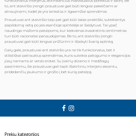
funkcionalius interjerus, atitinkančius individualius poreikius ir skonį. Be
to, ant stalviršio įrengti praustuvai gali būti lengvai pakeičiami ar
atnaujinami, todėl jie yra lankstūs ir ilgaamžiai sprendimai.
Praustuvai ant stalviršio taip pat gali būti labai praktiški, suteikiantys
papildomą vietą po jais esančioje spintelėje ar šaldytuve. Tai ypač
naudinga mažoms patalpoms, kur kiekvienas kvadratinis centimetras
turi būti racionaliai panaudojamas. Be to, ant stalviršio įrengti
praustuvai gali būti lengvai prižiūrimi ir išlaikyti švarią aplinką.
Galų gale, praustuvai ant stalviršio yra ne tik funkcionalus, bet ir
stilistiškai patrauklus sprendimas, kuris suteikia patogumo ir elegancijos
jūsų namams ar verslo erdvei. Su įvairių dizaino ir medžiagų
pasirinkimu, šie praustuvai gali tapti išskirtiniu interjero akcentu,
pridedančiu jaukumo ir grožio į bet kurią patalpą.
Prekių kategorijos