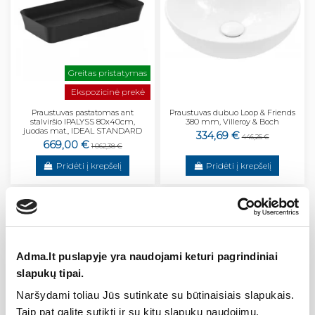
Greitas pristatymas
Ekspozicinė prekė
Praustuvas pastatomas ant
Praustuvas dubuo Loop & Friends
stalviršio IPALYSS 80x40cm,
380 mm, Villeroy & Boch
juodas mat., IDEAL STANDARD
334,69 €
446,25 €
669,00 €
1 062,38 €
Pridėti į krepšelį
Pridėti į krepšelį
−26%
−26%
Adma.lt puslapyje yra naudojami keturi pagrindiniai
slapukų tipai.
Naršydami toliau Jūs sutinkate su būtinaisiais slapukais.
Taip pat galite sutikti ir su kitų slapukų naudojimu.