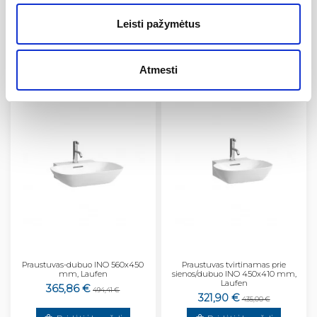
Praustuvas dubuo VAL 550x360
Praustuvas dubuo LIVING
mm, Laufen
600x340 mm, Laufen
Leisti pažymėtus
619,71 €
425,40 €
837,44 €
574,87 €
Pridėti į krepšelį
Pridėti į krepšelį
Atmesti
−26%
−26%
Praustuvas-dubuo INO 560x450
Praustuvas tvirtinamas prie
mm, Laufen
sienos/dubuo INO 450x410 mm,
Laufen
365,86 €
494,41 €
321,90 €
435,00 €