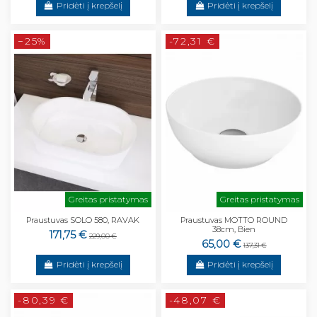
Pridėti į krepšelį
Pridėti į krepšelį
−25%
-72,31 €
Greitas pristatymas
Greitas pristatymas
Praustuvas SOLO 580, RAVAK
Praustuvas MOTTO ROUND
38cm, Bien
171,75 €
229,00 €
65,00 €
137,31 €
Pridėti į krepšelį
Pridėti į krepšelį
-80,39 €
-48,07 €