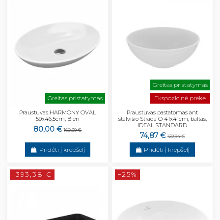
Greitas pristatymas
Greitas pristatymas
Ekspozicinė prekė
Praustuvas HARMONY OVAL
Praustuvas pastatomas ant
59x46,5cm, Bien
stalvišio Strada O 41x41cm, baltas,
IDEAL STANDARD
80,00 €
160,39 €
74,87 €
122,94 €
Pridėti į krepšelį
Pridėti į krepšelį
-393,38 €
−25%