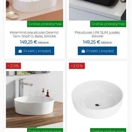
Greitas pristatymas
Greitas pristatymas
Keraminis praustuvas Ceramic
Praustuvas UNI SLIM, juodas,
Slim Shelf O, Balta, RAVAK
RAVAK
149,25 €
149,25 €
199,00 €
199,00 €
Pridėti į krepšelį
Pridėti į krepšelį
−25%
−20%
Greitas pristatymas
Greitas pristatymas