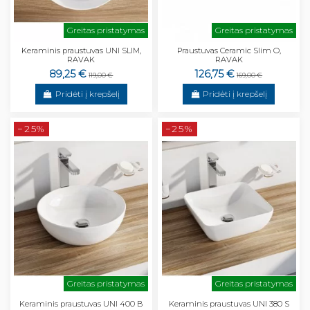
Greitas pristatymas
Greitas pristatymas
Keraminis praustuvas UNI SLIM,
Praustuvas Ceramic Slim O,
RAVAK
RAVAK
89,25 €
126,75 €
119,00 €
169,00 €
Pridėti į krepšelį
Pridėti į krepšelį
−25%
−25%
Greitas pristatymas
Greitas pristatymas
Keraminis praustuvas UNI 400 B
Keraminis praustuvas UNI 380 S