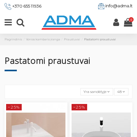
info@adma.lt
+370 655 11936
0
Pagrindinis
Vonios kambario įranga
Praustuvai
Pastatomi praustuvai
Pastatomi praustuvai
Yra sandėlyje
48
−25%
−25%