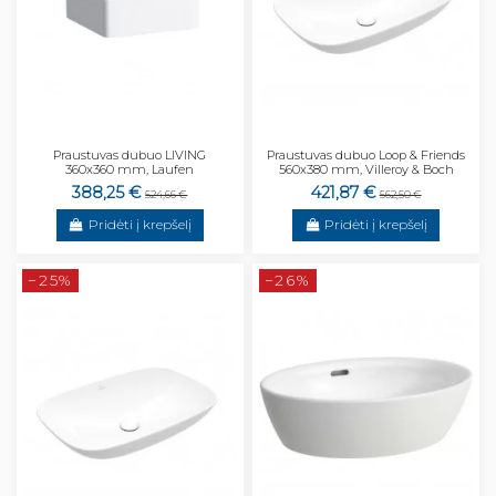
Praustuvas dubuo LIVING
Praustuvas dubuo Loop & Friends
360x360 mm, Laufen
560x380 mm, Villeroy & Boch
388,25 €
421,87 €
524,66 €
562,50 €
Pridėti į krepšelį
Pridėti į krepšelį
−25%
−26%