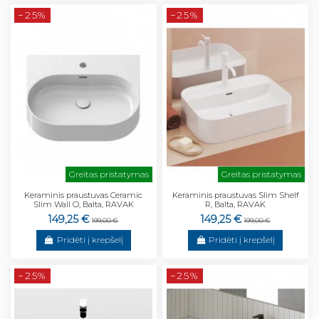
−25%
−25%
Greitas pristatymas
Greitas pristatymas
Keraminis praustuvas Ceramic
Keraminis praustuvas Slim Shelf
Slim Wall O, Balta, RAVAK
R, Balta, RAVAK
149,25 €
149,25 €
199,00 €
199,00 €
Pridėti į krepšelį
Pridėti į krepšelį
−25%
−25%