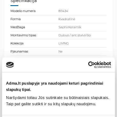
Specifikacija
Modelio numeris
811434
Forma
Kvadratinė
Medžiaga
SaphirKeramik
Montavimo tipas
Dubuo / ant stalviršio
Kolekcija
LIVING
Pjaunamas
Ne
Aukštis (mm)
110
Plotis (coliai)
13.39
Ilgis (mm)
600
Adma.lt puslapyje yra naudojami keturi pagrindiniai
Ilgis (coliai)
23.62
slapukų tipai.
Plotis (mm)
340
Naršydami toliau Jūs sutinkate su būtinaisiais slapukais.
Mažas
Ne
Taip pat galite sutikti ir su kitų slapukų naudojimu.
Kampinis praustuvas
Ne
Aukštis (coliai)
4.33