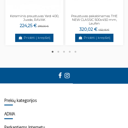
Keraminis praustuvas Yard 400,
Praustuvas pakabinamas THE
Juoda, RAVAK
NEW CLASSIC 500x450 mm,
Laufen
224,25 €
299,00 €
320,02 €
432,45 €
Pridėti į krepšelį
Pridėti į krepšelį
Prekių kategorijos
ADMA
Perkantiems Internetu