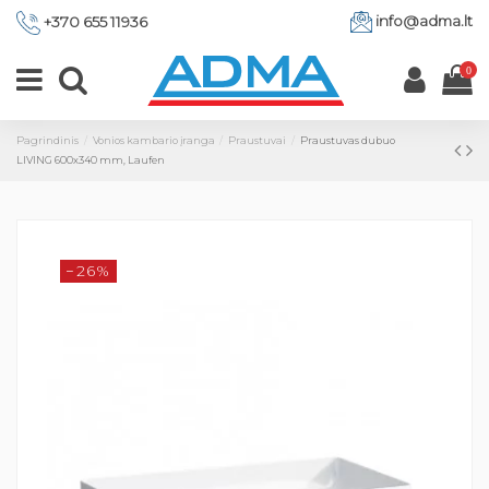
info@adma.lt
+370 655 11936
0
Pagrindinis
Vonios kambario įranga
Praustuvai
Praustuvas dubuo
LIVING 600x340 mm, Laufen
−26%