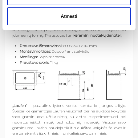
Šis kolekcijos
praustuvas-dubuo
yra
pagamintas iš naujosios
"SaphirKeramik"
medžiagos. Šios technologijos keramika
Atmesti
pasižymi tvirtumu bei kietumu, todėl praustuvo briaunos yra
itin plonos. Tai suteikia modernaus minimalizmo, vonios
kambaryje. Taip pat, šios medžiagos praustuvai išliejami vis
įdomesnių formų. Praustuvas turi
keraminį nuotakų dangtelį
.
Praustuvo išmatavimai:
600 x 340 x 110 mm
Montavimo tipas:
Dubuo / ant stalviršio
Medžiaga:
SaphirKeramik
Praustuvo svoris:
11 kg
„Laufen“
- pasaulinis lyderis vonios kambario įrangos srityje.
Šveicarijos gamintojas Laufen visuomet derina aukštos kokybės
savo gaminiuose užtikrinimą, su aistra eksperimentuoti bei
nuolatos ieškoti naujų technologinių inovacijų. Visuose savo
gaminiuose Laufen naudoja tik itin aukštos kokybės žaliavas ir
yra garsėjantis išskirtiniais ir unikaliais savo gaminiais.