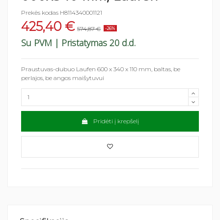
Prekės kodas
H8114340001121
425,40 €
574,87 €
-26%
Su PVM
| Pristatymas 20 d.d.
Praustuvas-dubuo Laufen 600 x 340 x 110 mm, baltas, be
perlajos, be angos maišytuvui
Pridėti į krepšelį