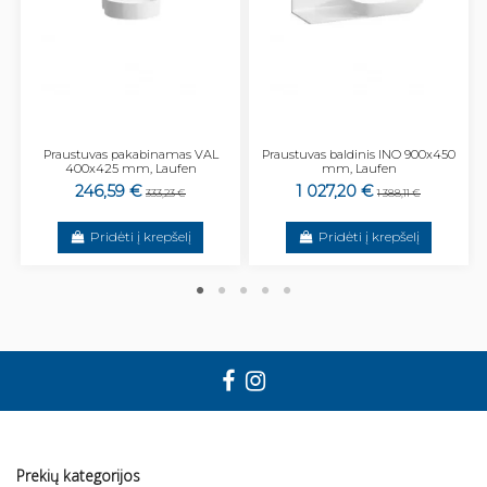
Praustuvas pakabinamas VAL
Praustuvas baldinis INO 900x450
400x425 mm, Laufen
mm, Laufen
246,59 €
1 027,20 €
333,23 €
1 388,11 €
Pridėti į krepšelį
Pridėti į krepšelį
Prekių kategorijos