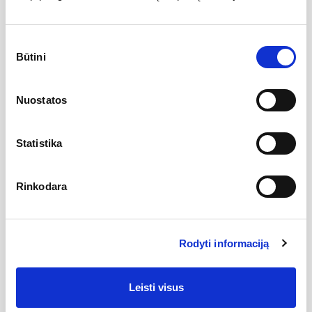
Plotis (mm)
340
Mažas
Taip
Sutikimo
Kampinis praustuvas
Ne
Būtini
pasirinkimas
Aukštis (coliai)
3.35
Dvigubas praustuvas
Ne
Nuostatos
Statistika
Gamintojas
Rinkodara
Aprašymas
Rodyti informaciją
„Laufen Pro S“
kolekcija – viena iš gausios ir populiarios „LAUFEN
pro“ kolekcijos linijų. Dėl subtiliai patobulinto dizaino,
elegantiškoji „pro S“ puikiai dera su visais kitais „pro“ kolekcijos
sprendimais. Už „LAUFEN pro S“, kaip ir visos "pro" kolekcijos,
Leisti visus
stovi šveicarų dizaineris
Peter Wirz
. Dėdamas daug
kruopštumo ir jautrumo, jis vykdo sistemingą, pro koncepcijos