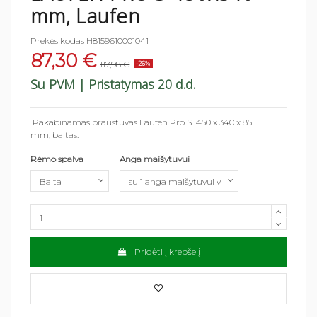
mm, Laufen
Prekės kodas
H8159610001041
87,30 €
117,98 €
-26%
Su PVM
| Pristatymas 20 d.d.
Pakabinamas praustuvas Laufen Pro S 450 x 340 x 85
mm, baltas.
Rėmo spalva
Anga maišytuvui
Pridėti į krepšelį