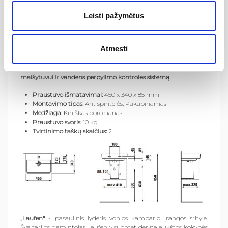
gaminių optimizavimo evoliuciją. Dėl grakštaus silueto ir
Leisti pažymėtus
aiškaus spindulio, praustuvas atrodo lengvas ir elegantiškas.
Gilus dubuo reiškia, kad ir praustuvo funkcionalumas yra
viliojantis. „LAUFEN pro S“ savo estetiškumu kartais
nenusileidžia „LAUFEN“ aukščiausios klasės dizaino linijoms, ir
Atmesti
tuo pačiu išlieka visiems prieinama.
Šios kolekcijos pakabinamas mini praustuvas turi
angą
maišytuvui
ir
vandens perpylimo kontrolės sistemą
.
Praustuvo išmatavimai:
450 x 340 x 85 mm
Montavimo tipas:
Ant spintelės, Pakabinamas
Medžiaga:
Kiniškas porcelianas
Praustuvo svoris:
10 kg
Tvirtinimo taškų skaičius:
2
„Laufen“
- pasaulinis lyderis vonios kambario įrangos srityje.
Šveicarijos gamintojas Laufen visuomet derina aukštos kokybės