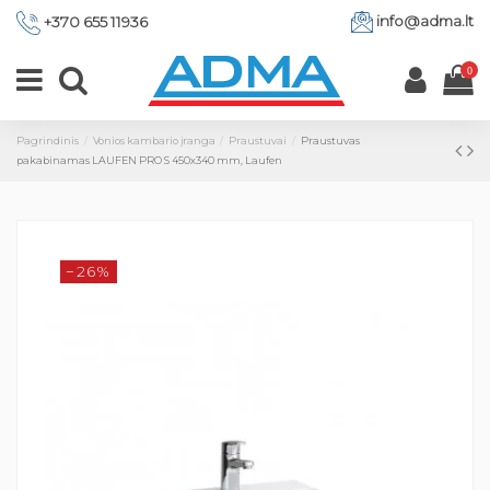
info@adma.lt
+370 655 11936
0
Pagrindinis
Vonios kambario įranga
Praustuvai
Praustuvas
pakabinamas LAUFEN PRO S 450x340 mm, Laufen
−26%