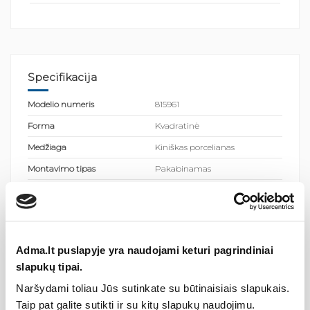
Specifikacija
Modelio numeris
815961
Forma
Kvadratinė
Medžiaga
Kiniškas porcelianas
Montavimo tipas
Pakabinamas
Kolekcija
LAUFEN PRO S
Pjaunamas
Ne
Aukštis (mm)
85
Adma.lt puslapyje yra naudojami keturi pagrindiniai
Plotis (coliai)
13.39
slapukų tipai.
Ilgis (mm)
450
Naršydami toliau Jūs sutinkate su būtinaisiais slapukais.
Ilgis (coliai)
17.72
Taip pat galite sutikti ir su kitų slapukų naudojimu.