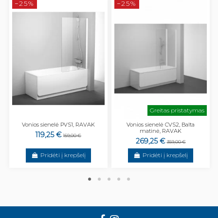
−25%
−25%
Greitas pristatymas
Vonios sienelė PVS1, RAVAK
Vonios sienelė CVS2, Balta
matinė, RAVAK
119,25 €
159,00 €
269,25 €
359,00 €
Pridėti į krepšelį
Pridėti į krepšelį