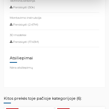
Techninis brėžinys
Parsisiųsti (50k)
Montavimo instrukcija
Parsisiųsti (2.47M)
3D modeliai
Parsisiųsti (17.45M)
Atsiliepimai
Nėra atsiliepimų
Kitos prekės toje pačioje kategorijoje (6):