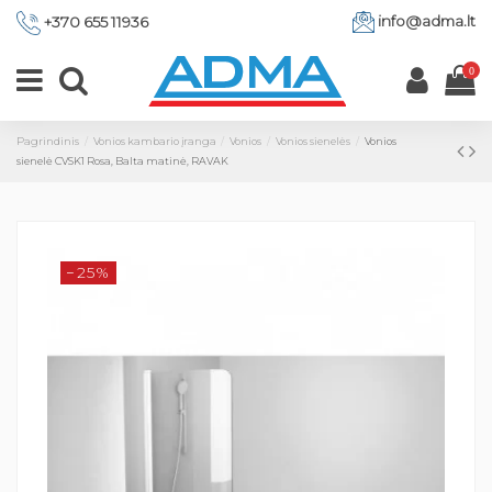
info@adma.lt
+370 655 11936
0
Pagrindinis
Vonios kambario įranga
Vonios
Vonios sienelės
Vonios
sienelė CVSK1 Rosa, Balta matinė, RAVAK
−25%