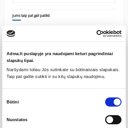
Jums taip pat gali patikti
AntiCalc Conditioner, RAVAK
9,00 €
12,00 €
Cleaner, RAVAK
5,62 €
7,49 €
Adma.lt puslapyje yra naudojami keturi pagrindiniai
slapukų tipai.
Silikonas baltas 310 ml, RAVAK
8,24 €
10,99 €
Naršydami toliau Jūs sutinkate su būtinaisiais slapukais.
Taip pat galite sutikti ir su kitų slapukų naudojimu.
Sutikimo
Būtini
pasirinkimas
Specifikacija
Nuostatos
Serija
CVSK1