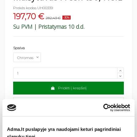
Prekės kodas
UH00339
197,70 €
282,43 €
-30%
Su PVM
| Pristatymas 10 d.d.
Spalva
Pridėti į krepšelį
Adma.lt puslapyje yra naudojami keturi pagrindiniai
slapukų tipai.