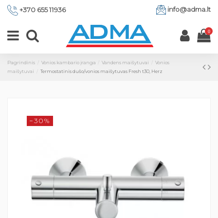
info@adma.lt
+370 655 11936
0
Pagrindinis
Vonios kambario įranga
Vandens maišytuvai
Vonios
maišytuvai
Termostatinis dušo/vonios maišytuvas Fresh t30, Herz
−30%