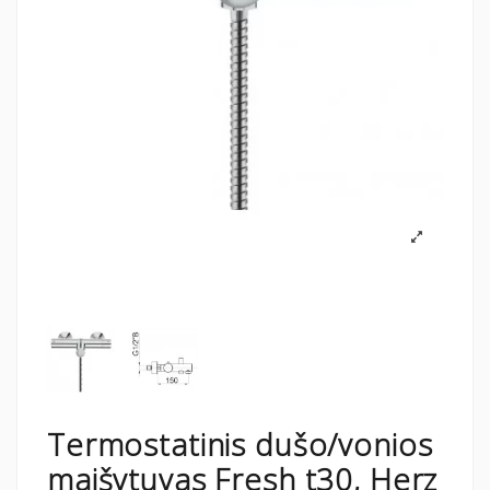
Termostatinis dušo/vonios
maišytuvas Fresh t30, Herz