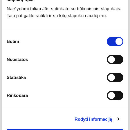
Naršydami toliau Jūs sutinkate su būtinaisiais slapukais.
Specifikacija
Taip pat galite sutikti ir su kitų slapukų naudojimu.
Svoris
3
75 kg
Sutikimo
Tipas
Virštinkiniai vonios maišytuvai
Būtini
pasirinkimas
Atstumas tarp pajungimų
140-160 mm
Aukštis
70 mm
Nuostatos
Plotis
265 mm
Spalva
Chromas
Statistika
Projekcija
150 mm
Rinkodara
Gamintojas
Rodyti informaciją
Aprašymas