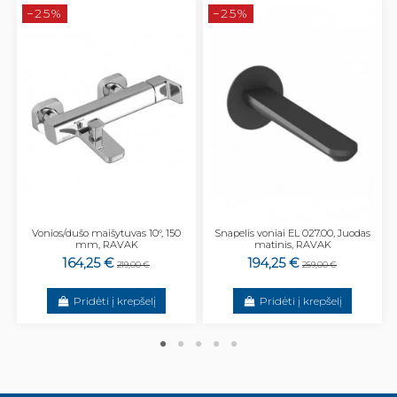
−25%
−25%
Vonios/dušo maišytuvas 10°, 150
Snapelis voniai EL 027.00, Juodas
mm, RAVAK
matinis, RAVAK
164,25 €
194,25 €
219,00 €
259,00 €
Pridėti į krepšelį
Pridėti į krepšelį