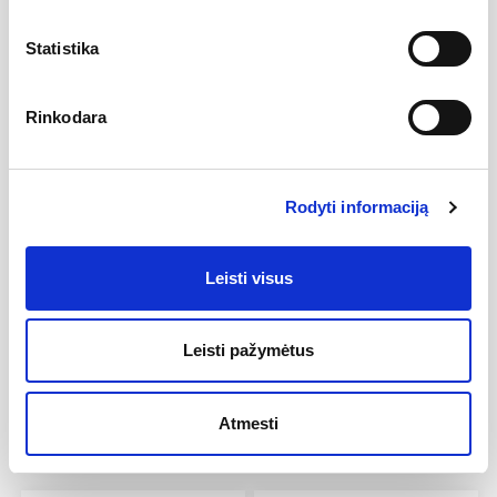
Aprašymas
Statistika
• Vonios maišytuvas, be dušo stovo komplekto;
• Tvirtas žalvario korpusas (žalvaris, atitinka standartą EN1982)
užtikrina maišytuvo patvarumą;
• Triukšmo slopintuvai, tylus veikimas, I triukšmo klasė.
Rinkodara
• Tvirta, metalinė rankena;
• Maišytuvas ir visi jo komponentai pagaminti EU, pagal EU
taikomų standartų reikalavimus ir DVGW taikomus standartus
komponentams, aeratoriams;
Rodyti informaciją
• Garantinis laikotarpis: 6 metai.
Atsiliepimai
Leisti visus
Nėra atsiliepimų
Leisti pažymėtus
Atmesti
Peržiūrėtos prekės: