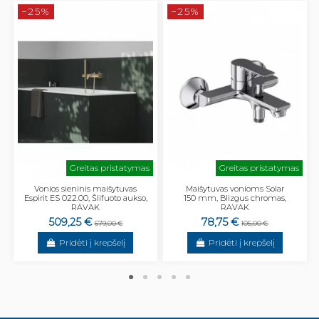
−25%
−25%
Greitas pristatymas
Greitas pristatymas
Vonios sieninis maišytuvas
Maišytuvas vonioms Solar
Espirit ES 022.00, Šlifuoto aukso,
150 mm, Blizgus chromas,
RAVAK
RAVAK
509,25 €
78,75 €
679,00 €
105,00 €
Pridėti į krepšelį
Pridėti į krepšelį