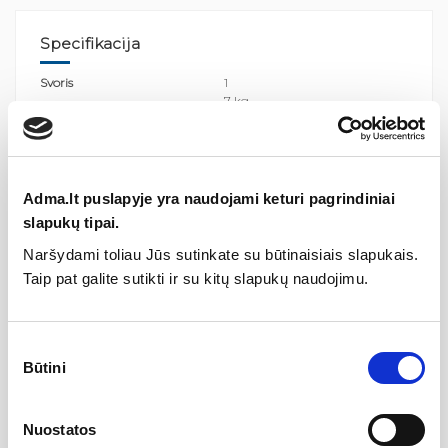
Specifikacija
Svoris
1
7 kg
Tipas
Virštinkiniai vonios maišytuvai
Atstumas tarp pajungimų
140-160 mm
Aukštis
45 mm
Adma.lt puslapyje yra naudojami keturi pagrindiniai
slapukų tipai.
Plotis
188 mm
Naršydami toliau Jūs sutinkate su būtinaisiais slapukais.
Gylis
176 mm
Taip pat galite sutikti ir su kitų slapukų naudojimu.
Spalva
Chromas
Projekcija
162 mm
Sutikimo
Būtini
pasirinkimas
Gamintojas
Nuostatos