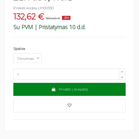
Prekės kodas
UH00330
132,62 €
189,46 €
-30%
Su PVM
| Pristatymas 10 d.d.
Spalva
Pridėti į krepšelį