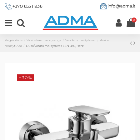
info@adma.lt
+370 655 11936
0
Pagrindinis
Vonios kambario įranga
Vandens maišytuvai
Vonios
maišytuvai
Dušo/vonios maišytuvas ZEN u30, Herz
−30%