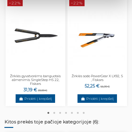
−22%
−22%
Žirklės gyvatvorėms banguotais
Žirklės sodo PowerGear X LX92, S
ašmenimis SingleStep HS 22,
, Fiskars
Fiskars
52,25 €
66,99 €
31,19 €
39,99 €
Pridėti į krepšelį
Pridėti į krepšelį
Kitos prekės toje pačioje kategorijoje (6):