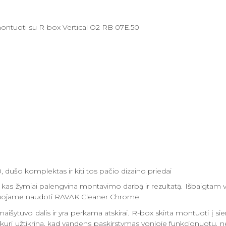
s montuoti su R-box Vertical O2 RB 07E.50
, dušo komplektas ir kiti tos pačio dizaino priedai
 kas žymiai palengvina montavimo darbą ir rezultatą. Išbaigtam 
nduojame naudoti RAVAK Cleaner Chrome.
ytuvo dalis ir yra perkama atskirai. R-box skirta montuoti į sieną
s, kuri užtikrina, kad vandens paskirstymas vonioje funkcionuotų, 