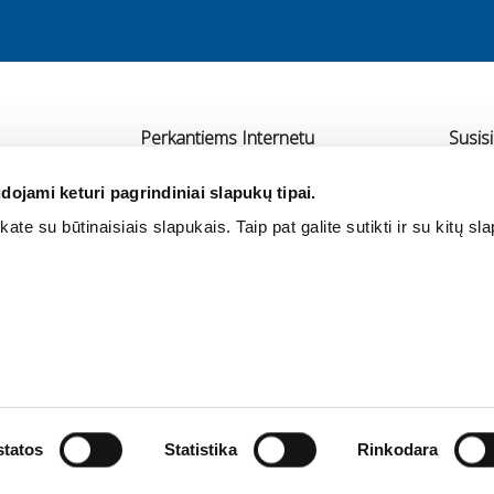
Perkantiems Internetu
Susisi
Pristatymas
UAB 
dojami keturi pagrindiniai slapukų tipai.
Atsiskaitymas
Ra
ate su būtinaisiais slapukais. Taip pat galite sutikti ir su kitų sl
rtneriai
Grąžinimas ir garantija
+3
Pirkimo taisyklės
in
Privatumo politika
tatos
Statistika
Rinkodara