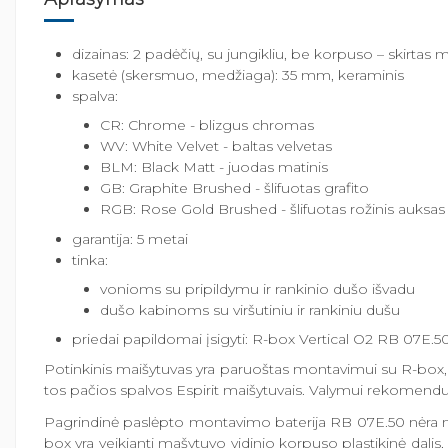
dizainas: 2 padėčių, su jungikliu, be korpuso – skirta
kasetė (skersmuo, medžiaga): 35 mm, keraminis
spalva:
CR: Chrome - blizgus chromas
WV: White Velvet - baltas velvetas
BLM: Black Matt - juodas matinis
GB: Graphite Brushed - šlifuotas grafito
RGB: Rose Gold Brushed - šlifuotas rožinis auksas
garantija: 5 metai
tinka:
vonioms su pripildymu ir rankinio dušo išvadu
dušo kabinoms su viršutiniu ir rankiniu dušu
priedai papildomai įsigyti: R-box Vertical O2 RB 07E.50
Potinkinis maišytuvas yra paruoštas montavimui su R-box,
tos pačios spalvos Espirit maišytuvais. Valymui rekome
Pagrindinė paslėpto montavimo baterija RB 07E.50 nėra maiš
box yra veikianti mašytuvo vidinio korpuso plastikinė dali