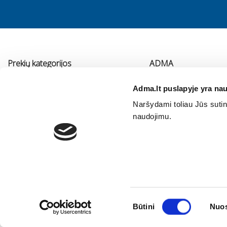
Prekių kategorijos
ADMA
Vonios kambario įranga
Apie mus
Adma.lt puslapyje yra nau
Virtuvės įranga
Kontaktai
Naršydami toliau Jūs sutink
Šildymas
Immergas serviso pa
naudojimu.
Oro kondicionavimas ir vėdinimas
Vidaus vandentiekis ir nuotekos
Vonios baldai
Sodo technika
Sutikimo
Būtini
Nuos
pasirinkimas
©
2026 UAB "ADMA". Visos teisės saugomos.
Privatumo politika