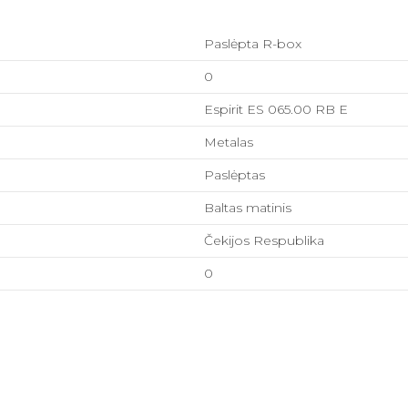
Paslėpta R-box
0
Espirit ES 065.00 RB E
Metalas
Paslėptas
Baltas matinis
Čekijos Respublika
0