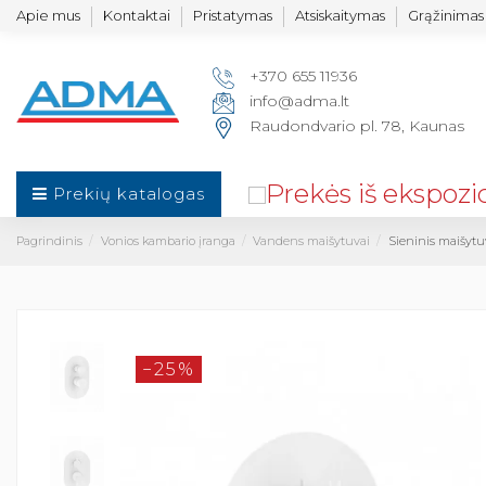
Apie mus
Kontaktai
Pristatymas
Atsiskaitymas
Grąžinimas 
+370 655 11936
info@adma.lt
Raudondvario pl. 78, Kaunas
Prekių katalogas
Pagrindinis
Vonios kambario įranga
Vandens maišytuvai
Sieninis maišytu
−25%