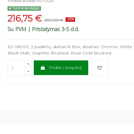
Prekės kodas
X070251
Turime sandėlyje.
216,75 €
289,00 €
-25%
Su PVM
| Pristatymas 3-5 d.d.
ES 065.00, 2 padėčių, skirtas R-Box, dizainas: Chrome, White 
Black Matt, Graphite Brushed, Rose Gold Brushed
Pridėti į krepšelį