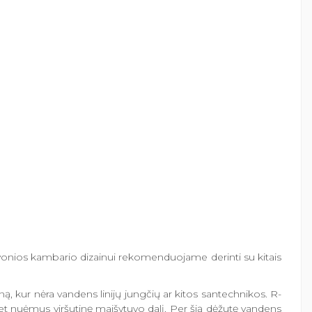
vonios kambario dizainui rekomenduojame derinti su kitais
, kur nėra vandens linijų jungčių ar kitos santechnikos. R-
net nuėmus viršutinę maišytuvo dalį. Per šią dėžutę vandens