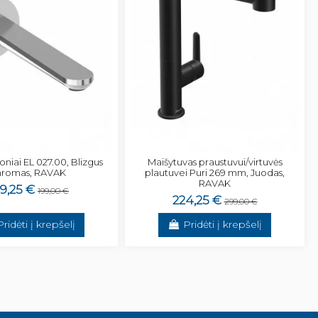
oniai EL 027.00, Blizgus
Maišytuvas praustuvui/virtuvės
hromas, RAVAK
plautuvei Puri 269 mm, Juodas,
RAVAK
9,25 €
199,00 €
224,25 €
299,00 €
Pridėti į krepšelį
Pridėti į krepšelį