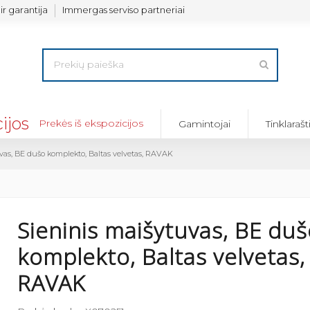
ir garantija
Immergas serviso partneriai
Prekės iš ekspozicijos
Gamintojai
Tinklarašt
vas, BE dušo komplekto, Baltas velvetas, RAVAK
Sieninis maišytuvas, BE du
komplekto, Baltas velvetas,
Dušo laikiklis s
vandeniui...
RAVAK
56,25 €
75,00 €