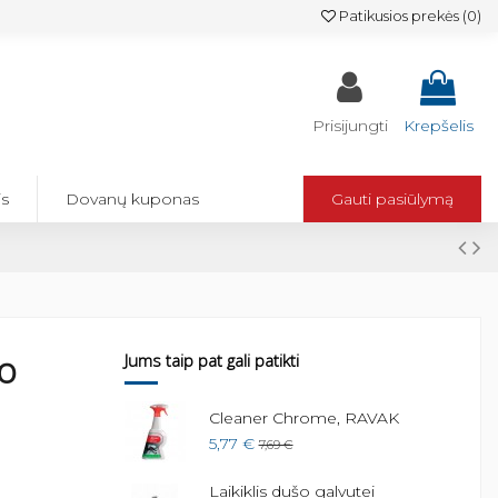
Patikusios prekės (
0
)
Prisijungti
Krepšelis
is
Dovanų kuponas
Gauti pasiūlymą
šo
Jums taip pat gali patikti
u išvadu
Cleaner Chrome, RAVAK
5,77 €
7,69 €
Laikiklis dušo galvutei