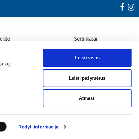
ekite
Sertifikatai
"ADMA"
Leisti visus
udondvario pl. 78, Kaunas
apukų
70 655 11936
Leisti pažymėtus
fo@adma.lt
Atmesti
Rodyti informaciją