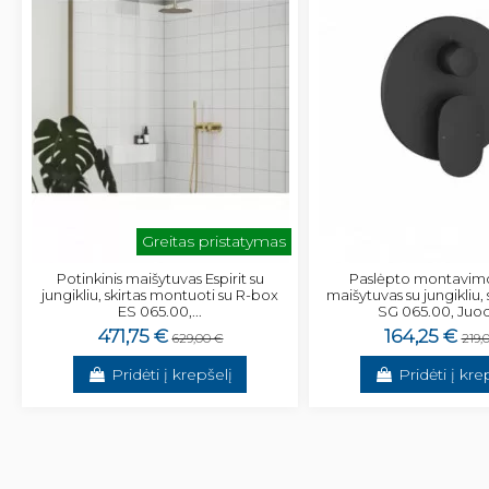
Greitas pristatymas
Potinkinis maišytuvas Espirit su
Paslėpto montavim
jungikliu, skirtas montuoti su R-box
maišytuvas su jungikliu,
ES 065.00,...
SG 065.00, Juoda
471,75 €
164,25 €
629,00 €
219,
Pridėti į krepšelį
Pridėti į kre