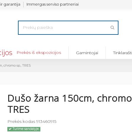
ir garantija
Immergas serviso partneriai
Prekės iš ekspozicijos
Gamintojai
Tinklarašt
m, chromo sp., TRES
Dušo žarna 150cm, chromo 
TRES
Prekės kodas
913460915
Turime sandėlyje.