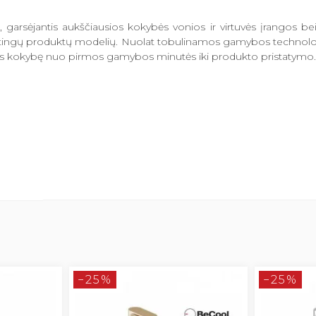
 garsėjantis aukščiausios kokybės vonios ir virtuvės įrangos b
irtingų produktų modelių. Nuolat tobulinamos gamybos technologijos
 Tres kokybę nuo pirmos gamybos minutės iki produkto pristatymo.
−25%
−25%