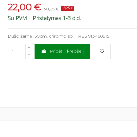
22,00 €
30,25 €
-8,25 €
Su PVM
| Pristatymas 1-3 d.d.
Dušo žarna 150cm, chromo sp., TRES 913460915
Pridėti į krepšelį