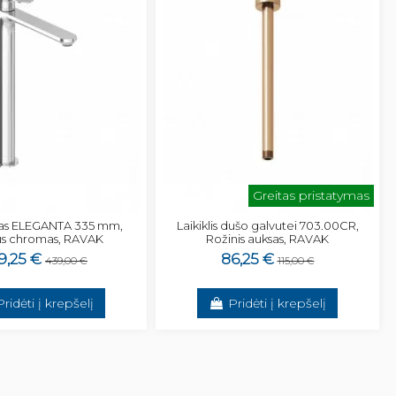
Greitas pristatymas
as ELEGANTA 335 mm,
Laikiklis dušo galvutei 703.00CR,
us chromas, RAVAK
Rožinis auksas, RAVAK
9,25 €
86,25 €
439,00 €
115,00 €
Pridėti į krepšelį
Pridėti į krepšelį