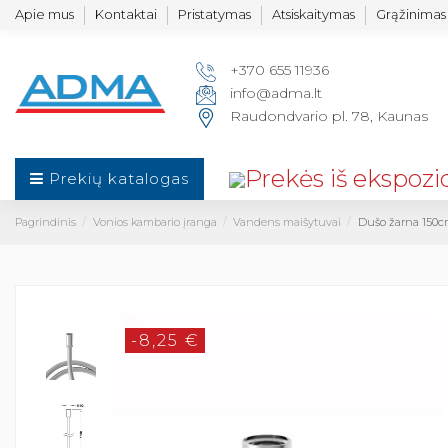
Apie mus
Kontaktai
Pristatymas
Atsiskaitymas
Grąžinimas 
+370 655 11936
info@adma.lt
Raudondvario pl. 78, Kaunas
Prekių katalogas
Pagrindinis
Vonios kambario įranga
Vandens maišytuvai
Dušo žarna 150c
-8,25 €