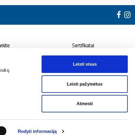
ekite
Sertifikatai
"ADMA"
Leisti visus
udondvario pl. 78, Kaunas
apukų
70 655 11936
Leisti pažymėtus
fo@adma.lt
Atmesti
Rodyti informaciją