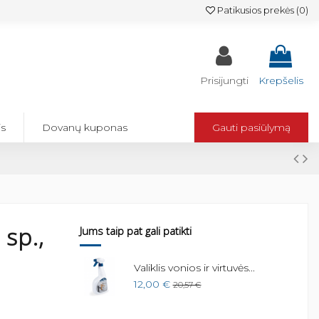
Patikusios prekės (
0
)
Prisijungti
Krepšelis
is
Dovanų kuponas
Gauti pasiūlymą
sp.,
Jums taip pat gali patikti
Valiklis vonios ir virtuvės...
12,00 €
20,57 €