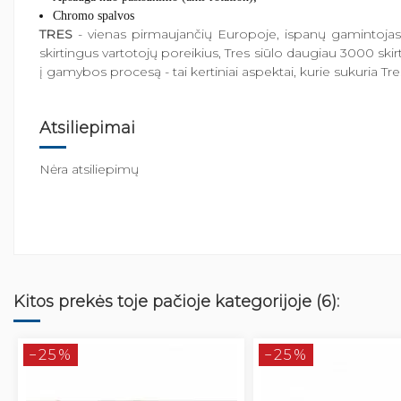
Chromo spalvos
TRES
- vienas pirmaujančių Europoje, ispanų gamintojas,
skirtingus vartotojų poreikius, Tres siūlo daugiau 3000 sk
į gamybos procesą - tai kertiniai aspektai, kurie sukuria
Atsiliepimai
Nėra atsiliepimų
Kitos prekės toje pačioje kategorijoje (6):
−25%
−25%