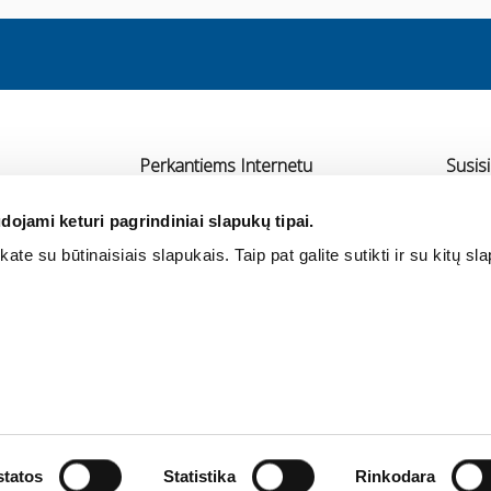
Perkantiems Internetu
Susisi
Pristatymas
UAB 
dojami keturi pagrindiniai slapukų tipai.
Atsiskaitymas
Ra
ate su būtinaisiais slapukais. Taip pat galite sutikti ir su kitų sl
rtneriai
Grąžinimas ir garantija
+3
Pirkimo taisyklės
in
Privatumo politika
tatos
Statistika
Rinkodara