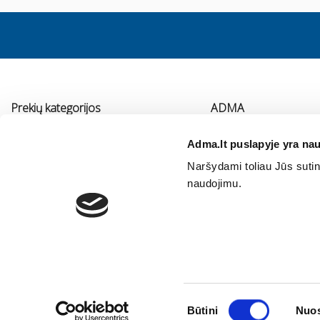
Prekių kategorijos
ADMA
Vonios kambario įranga
Apie mus
Adma.lt puslapyje yra nau
Virtuvės įranga
Kontaktai
Naršydami toliau Jūs sutink
Šildymas
Immergas serviso pa
naudojimu.
Oro kondicionavimas ir vėdinimas
Vidaus vandentiekis ir nuotekos
Vonios baldai
Sodo technika
Sutikimo
Būtini
Nuos
pasirinkimas