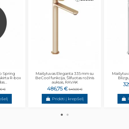
o Spring
Maišytuvas Eleganta 335 mm su
Maišytuv
 skirta R-box
BeCool funkcija, Šlifuotas rožinis
Blizg
s...
auksas, RAVAK
32
486,75 €
00 €
649,00 €
pšelį
Pridėti į krepšelį