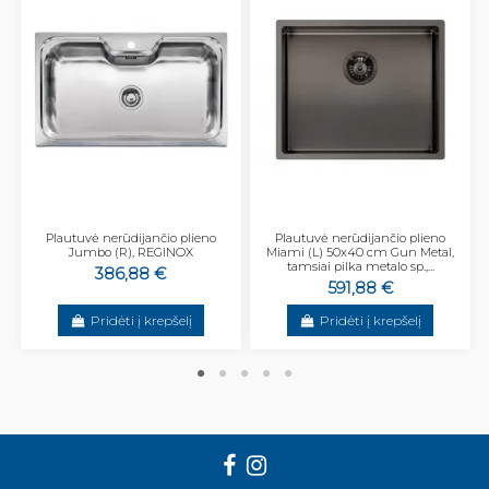
Plautuvė nerūdijančio plieno
Plautuvė nerūdijančio plieno
Jumbo (R), REGINOX
Miami (L) 50x40 cm Gun Metal,
tamsiai pilka metalo sp.,...
386,88 €
591,88 €
Pridėti į krepšelį
Pridėti į krepšelį