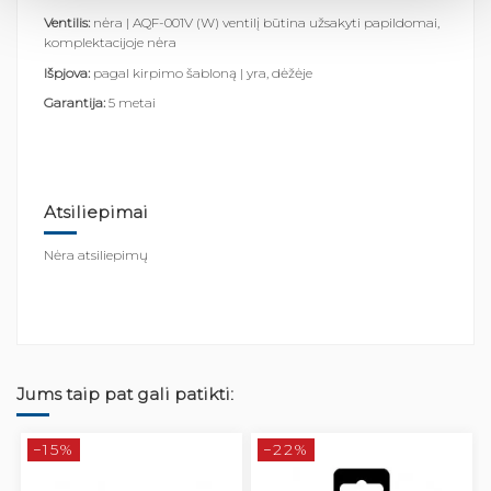
Ventilis:
nėra | AQF-001V (W) ventilį būtina užsakyti papildomai,
komplektacijoje nėra
Išpjova:
pagal kirpimo šabloną | yra, dėžėje
Garantija:
5 metai
Atsiliepimai
Nėra atsiliepimų
Jums taip pat gali patikti:
−15%
−22%