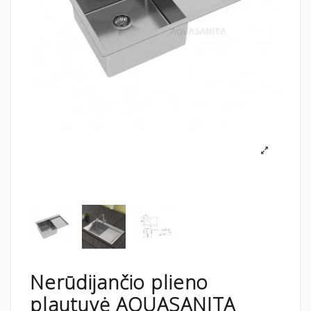
Nerūdijančio plieno
plautuvė AQUASANITA