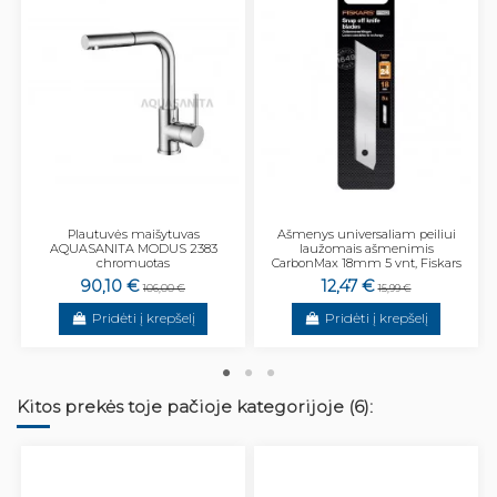
Plautuvės maišytuvas
Ašmenys universaliam peiliui
AQUASANITA MODUS 2383
laužomais ašmenimis
chromuotas
CarbonMax 18mm 5 vnt, Fiskars
90,10 €
12,47 €
106,00 €
15,99 €
Pridėti į krepšelį
Pridėti į krepšelį
Kitos prekės toje pačioje kategorijoje (6):