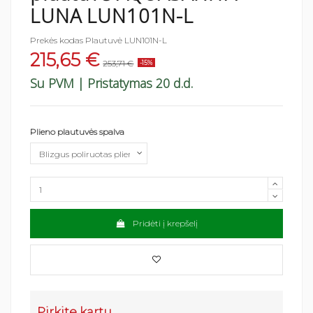
LUNA LUN101N-L
Prekės kodas
Plautuvė LUN101N-L
215,65 €
253,71 €
-15%
Su PVM
| Pristatymas 20 d.d.
Plieno plautuvės spalva
Pridėti į krepšelį
Pirkite kartu