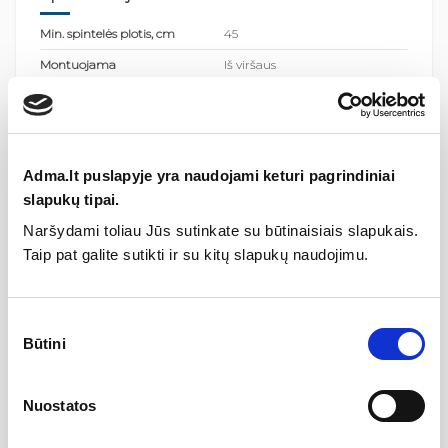
Min. spintelės plotis, cm
45
Montuojama
Iš viršaus
Kategorija
Plautuvės
Gamintojas
Adma.lt puslapyje yra naudojami keturi pagrindiniai
slapukų tipai.
Naršydami toliau Jūs sutinkate su būtinaisiais slapukais.
Aprašymas
Taip pat galite sutikti ir su kitų slapukų naudojimu.
Nerūdijančio plieno plautuvė, vieno dubens LUN101N-
L, dubuo kairėje
Sutikimo
Lygus poliruotas paviršius | Gilus dubuo
Būtini
pasirinkimas
AQUASANITA įmontuojamos nerūdijančio plieno plautuvės
(kriauklės) pagamintos iš aukštos kokybės AISI 304
Nuostatos
nerūdijančio plieno, santykis 18/10. Šias
LUNA, ENNA, AIRA, DERA
linijos moderniai atrodančias plautuves verta rinktis dėl