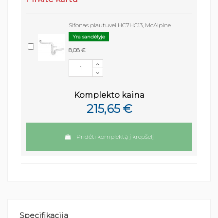
Sifonas plautuvei HC7HC13, McAlpine
Yra sandėlyje
8,08 €
Komplekto kaina
215,65 €
Pridėti komplektą į krepšelį
Specifikacija