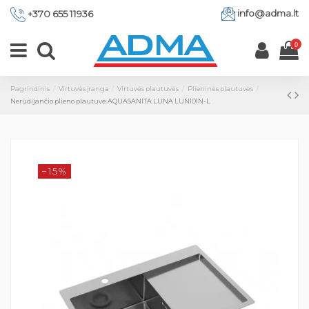
info@adma.lt
+370 655 11936
0
Pagrindinis
Virtuvės įranga
Virtuvės plautuvės
Plieninės plautuvės
Nerūdijančio plieno plautuvė AQUASANITA LUNA LUN101N-L
−15%