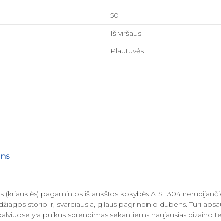
50
Iš viršaus
Plautuvės
ens
riauklės) pagamintos iš aukštos kokybės AISI 304 nerūdijančio p
edžiagos storio ir, svarbiausia, gilaus pagrindinio dubens. Turi a
spalviuose yra puikus sprendimas sekantiems naujausias dizaino tende