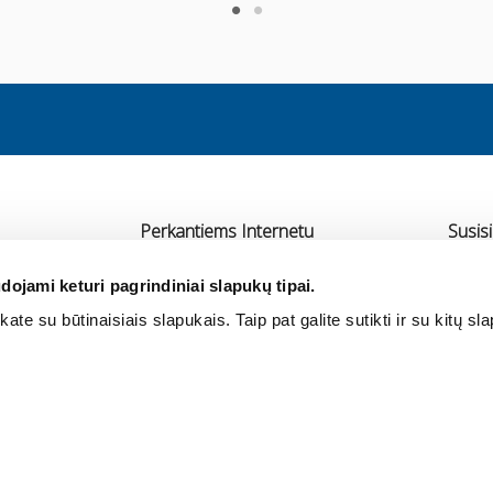
Perkantiems Internetu
Susisi
Pristatymas
UAB 
dojami keturi pagrindiniai slapukų tipai.
Atsiskaitymas
Ra
ate su būtinaisiais slapukais. Taip pat galite sutikti ir su kitų sl
rtneriai
Grąžinimas ir garantija
+3
Pirkimo taisyklės
in
Privatumo politika