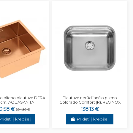
io plieno plautuvė DERA
Plautuvė nerūdijančio plieno
5cm, AQUASANITA
Colorado Comfort (R), REGINOX
0,58 €
138,13 €
294,80 €
Pridėti į krepšelį
Pridėti į krepšelį