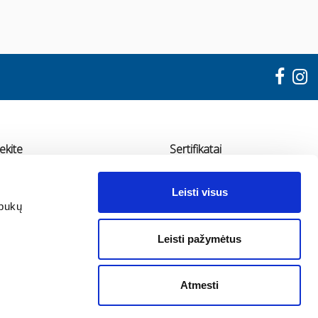
ekite
Sertifikatai
"ADMA"
Leisti visus
udondvario pl. 78, Kaunas
apukų
70 655 11936
Leisti pažymėtus
fo@adma.lt
Atmesti