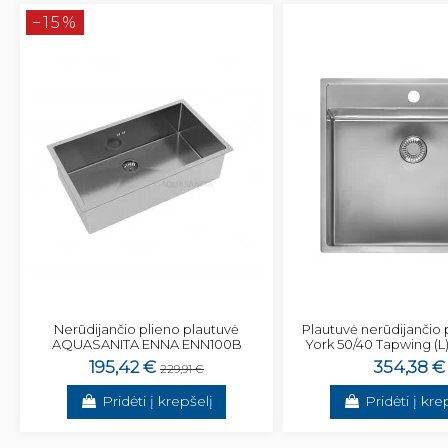
−15%
Nerūdijančio plieno plautuvė
Plautuvė nerūdijančio
AQUASANITA ENNA ENN100B
York 50/40 Tapwing (L
195,42 €
354,38 €
229,91 €
Pridėti į krepšelį
Pridėti į kre