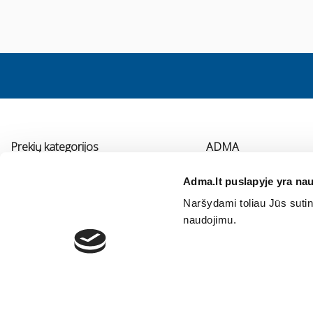
Prekių kategorijos
ADMA
Vonios kambario įranga
Apie mus
Adma.lt puslapyje yra nau
Virtuvės įranga
Kontaktai
Naršydami toliau Jūs sutink
Šildymas
Immergas serviso pa
naudojimu.
Oro kondicionavimas ir vėdinimas
Vidaus vandentiekis ir nuotekos
Vonios baldai
Sodo technika