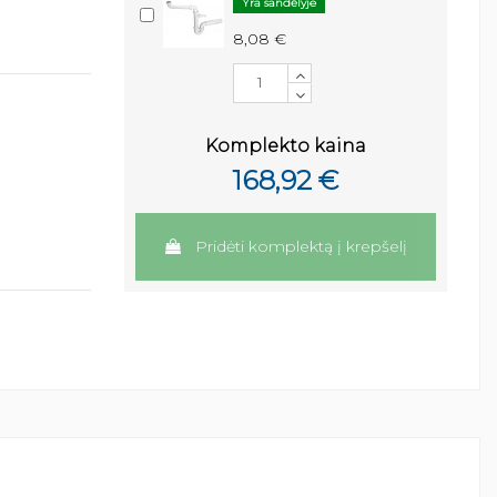
Yra sandėlyje
8,08 €
Komplekto kaina
168,92 €
Pridėti komplektą į krepšelį