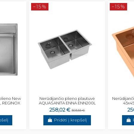
−15%
−15%
 plieno New
Nerūdijančio plieno plautuvė
Nerūdijanč
), REGINOX
AQUASANITA ENNA ENN200L
45x4
258,02 €
25
303,55 €
pšelį
Pridėti į krepšelį