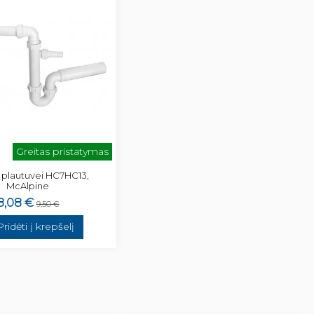
Greitas pristatymas
 plautuvei HC7HC13,
McAlpine
8,08 €
9,50 €
Pridėti į krepšelį