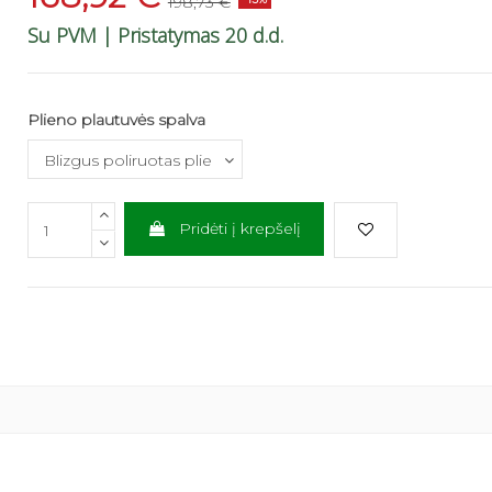
198,73 €
Su PVM
| Pristatymas 20 d.d.
Plieno plautuvės spalva
Pridėti į krepšelį