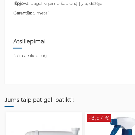
Išpjova:
pagal kirpimo šabloną | yra, dėžėje
Garantija:
5 metai
Atsiliepimai
Nėra atsiliepimų
Jums taip pat gali patikti:
-8,57 €