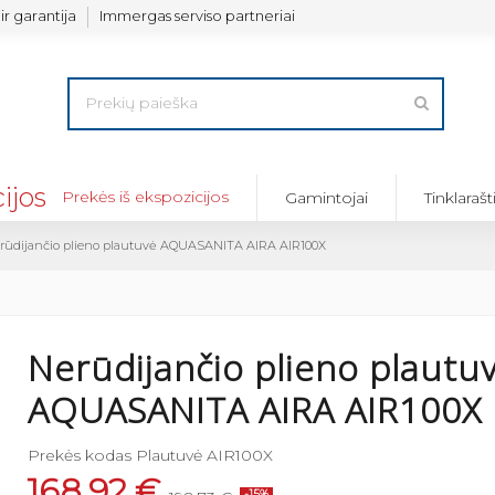
ir garantija
Immergas serviso partneriai
Prekės iš ekspozicijos
Gamintojai
Tinklarašt
rūdijančio plieno plautuvė AQUASANITA AIRA AIR100X
Nerūdijančio plieno plautu
AQUASANITA AIRA AIR100X
Prekės kodas
Plautuvė AIR100X
168,92 €
-15%