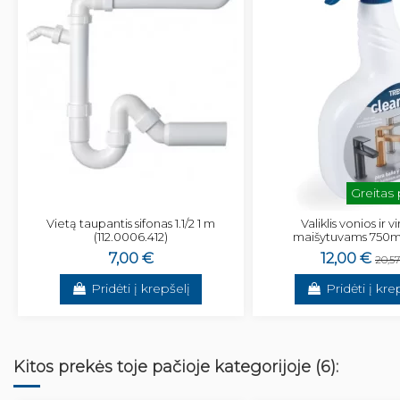
Greitas
Vietą taupantis sifonas 1.1/2 1 m
Valiklis vonios ir v
(112.0006.412)
maišytuvams 750m
7,00 €
12,00 €
20,5
Pridėti į krepšelį
Pridėti į kre
Kitos prekės toje pačioje kategorijoje (6):