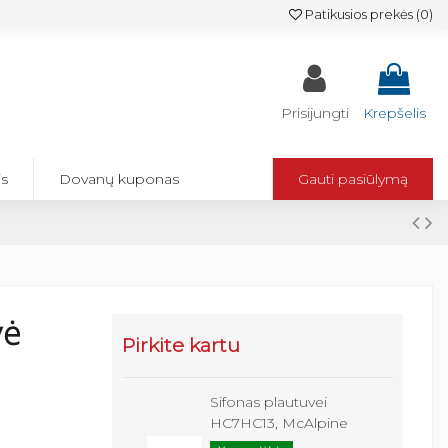
Patikusios prekės (
0
)
Prisijungti
Krepšelis
is
Dovanų kuponas
Gauti pasiūlymą
vė
Pirkite kartu
Sifonas plautuvei
HC7HC13, McAlpine