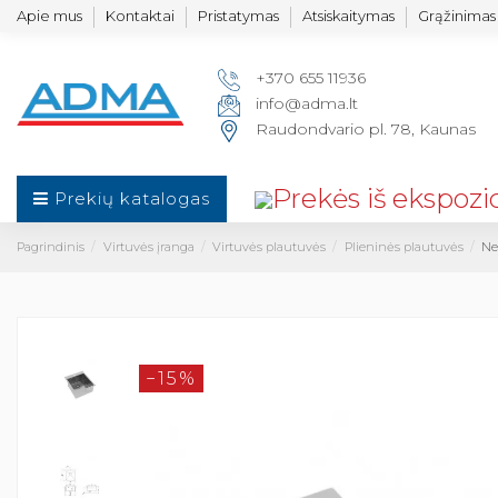
Apie mus
Kontaktai
Pristatymas
Atsiskaitymas
Grąžinimas 
+370 655 11936
info@adma.lt
Raudondvario pl. 78, Kaunas
Prekių katalogas
Pagrindinis
Virtuvės įranga
Virtuvės plautuvės
Plieninės plautuvės
Ne
−15%