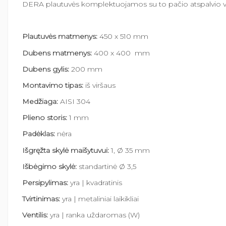
DERA plautuvės komplektuojamos su to pačio atspalvio ven
Plautuvės matmenys:
450 x 510 mm
Dubens matmenys:
400 x 400 mm
Dubens gylis:
200 mm
Montavimo tipas:
iš viršaus
Medžiaga:
AISI 304
Plieno storis:
1 mm
Padėklas:
nėra
Išgręžta skylė maišytuvui:
1, Ø 35 mm
Išbėgimo skylė:
standartinė Ø 3,5
Persipylimas:
yra | kvadratinis
Tvirtinimas:
yra | metaliniai laikikliai
Ventilis:
yra | ranka uždaromas (W)