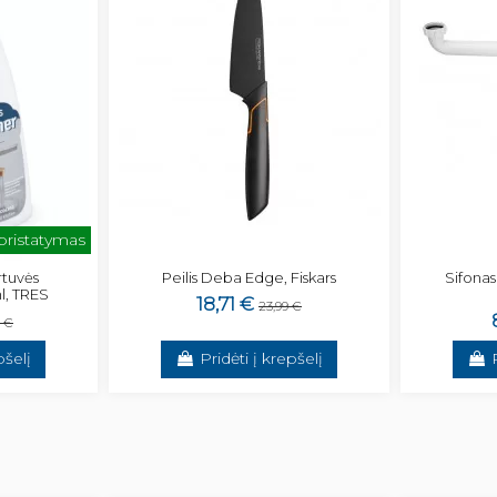
 pristatymas
irtuvės
Peilis Deba Edge, Fiskars
Sifonas
l, TRES
18,71 €
23,99 €
7 €
pšelį
Pridėti į krepšelį