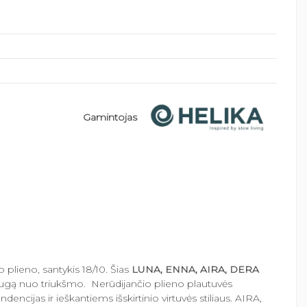
Gamintojas
lieno, santykis 18/10. Šias
LUNA, ENNA, AIRA, DERA
psaugą nuo triukšmo. Nerūdijančio plieno plautuvės
ncijas ir ieškantiems išskirtinio virtuvės stiliaus. AIRA,