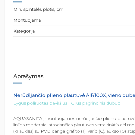
Min. spintelės plotis, cm
Montuojama
Kategorija
Aprašymas
Nerūdijančio plieno plautuvė AIR100X, vieno dub
Lygus poliruotas paviršius | Gilus pagrindinis dubuo
AQUASANITA įmontuojamos nerūdijančio plieno plautuvės (k
linijos moderniai atrodančias plautuves verta rinktis dėl m
(kriauklės) su PVD danga grafito (T), vario (C), aukso (G) at