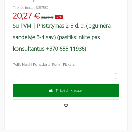
Prekės kodas
1057537
20,27 €
25,99 €
-22%
Su PVM
| Pristatymas 2-3 d. d. (jeigu nėra
sandelyje 3-4 sav.) (pasitikslinkite pas
konsultantus +370 655 11936)
Peilis Nakiri Functional Form, Fiskars
Pridėti į krepšelį