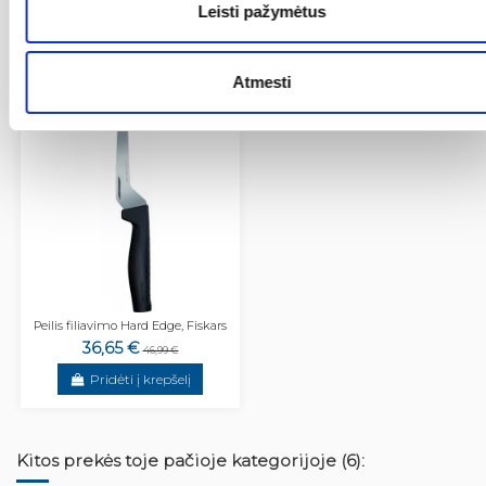
Jums taip pat gali patikti:
Leisti pažymėtus
−22%
Atmesti
Peilis filiavimo Hard Edge, Fiskars
36,65 €
46,99 €
Pridėti į krepšelį
Kitos prekės toje pačioje kategorijoje (6):