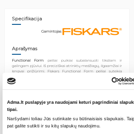
Specifikacija
Gamintojas
Aprašymas
Functional Form
peiliai puikiai subalansuoti tiksliam ir
galingam pjūviui. Iš preciziškai atrinktų medžiagų, ilgaamžiai ir
lengvai prižiūrimi. Fiskars Functional Form peiliai suteikia
daugiau džiaugsmo kasdienio maisto
ruošimui.
Ergonomiška
,
saugi
,
neslystanti
rankena
su
Softouch
danga. 
apsauga užtikrinanti didesnį saugumą. Aukštos
kokybės
japoniškas plienas
garantuoja ilgalaikį ryškumą ir
atsparumą korozijai.
Adma.lt puslapyje yra naudojami keturi pagrindiniai slapu
Ašmenų ilgis
: 160 mm
tipai.
Kilmės šalis:
Suomija
Naršydami toliau Jūs sutinkate su būtinaisiais slapukais. Tai
Svoris
: 0.147 kg
pat galite sutikti ir su kitų slapukų naudojimu.
FISKARS
– Suomijos prekinis ženklas turintis ilgametę kokybės ir
inovacijų patirtį. Šio gamintojo sėkmės faktoriumi yra inovacijų,