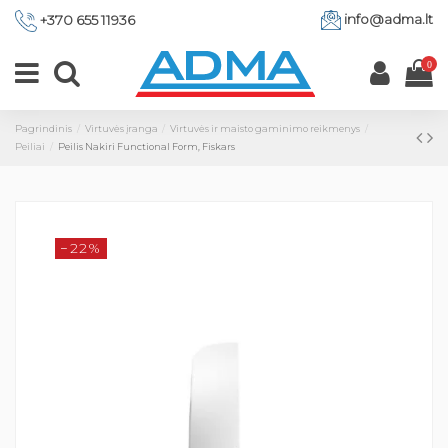
info@adma.lt
+370 655 11936
0
Pagrindinis
Virtuvės įranga
Virtuvės ir maisto gaminimo reikmenys
Peiliai
Peilis Nakiri Functional Form, Fiskars
−22%