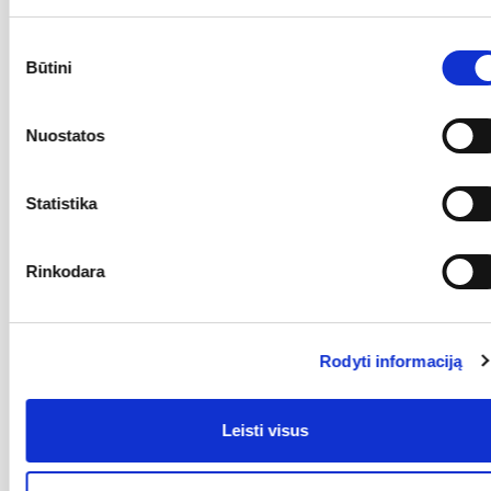
nuolatinio produktų kūrimo bei mokslinių tyrimų medžiagų
technologijų srityje derinys. Garsiosios žirklės oranžinėmis
Sutikimo
rankenomis, gaminamos jau daugiau kaip 30 metų, suteikė
Būtini
pasirinkimas
galimybę žmonėms atrasti naują, komfortišką kirpimo procesą.
Produktų asortimentas yra įvairus, jį sudaro sodo įrankiai, miško
įrankiai bei platus virtuvės reikmenų pasirinkimas. Visus
reikiamus įrankius tiek darbui namuose, tiek ir lauke galima
Nuostatos
įsigyti visą sezoną. Patvarūs gaminiai užtikrina, kad darbus
atliksite maksimaliai saugiai ir patogiai. Fiskars misija bei vizija
yra sukurti ikoniško gyvenimo būdo prekės ženklą ir užtikrinti
Statistika
teigiamą bei ilgalaikį poveikį mūsų gyvenimo kokybei. Fiskars
visuomet pabrėžia savo įrankių ergonomiškumą ir naudojimo
saugumą.
Rinkodara
Atsiliepimai
Nėra atsiliepimų
Rodyti informaciją
Leisti visus