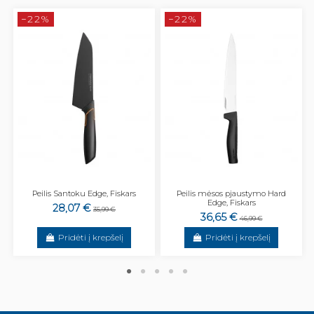
−22%
−22%
Peilis Santoku Edge, Fiskars
Peilis mėsos pjaustymo Hard
Edge, Fiskars
28,07 €
35,99 €
36,65 €
46,99 €
Pridėti į krepšelį
Pridėti į krepšelį