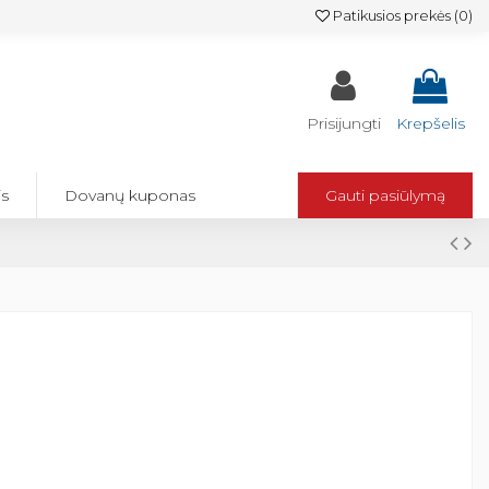
Patikusios prekės (
0
)
Prisijungti
Krepšelis
is
Dovanų kuponas
Gauti pasiūlymą