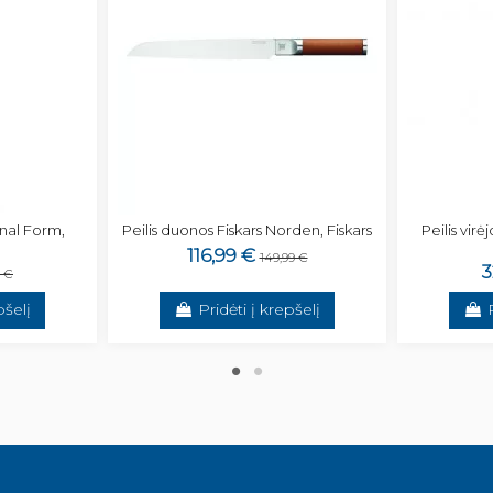
onal Form,
Peilis duonos Fiskars Norden, Fiskars
Peilis vir
116,99 €
149,99 €
3
9 €
pšelį
Pridėti į krepšelį