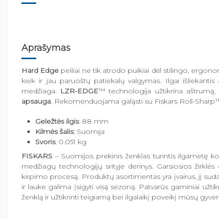
Aprašymas
Hard Edge
peiliai ne tik atrodo puikiai dėl stilingo, erg
kiek ir jau paruoštų patiekalų valgymas. Ilgai išliekan
medžiaga.
LZR-EDGE
™ technologija užtikrina aštrumą, k
apsauga
. Rekomenduojama galąsti su Fiskars Roll-Sharp™
Geležtės ilgis
: 88 mm
Kilmės šalis:
Suomija
Svoris
: 0.051 kg
FISKARS
– Suomijos prekinis ženklas turintis ilgametę ko
medžiagų technologijų srityje derinys. Garsiosios žirk
kirpimo procesą. Produktų asortimentas yra įvairus, jį suda
ir lauke galima įsigyti visą sezoną. Patvarūs gaminiai užtik
ženklą ir užtikrinti teigiamą bei ilgalaikį poveikį mūsų 