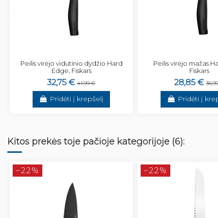
Peilis virėjo vidutinio dydžio Hard
Peilis virėjo mažas H
Edge, Fiskars
Fiskars
32,75 €
28,85 €
41,99 €
36,9
Pridėti į krepšelį
Pridėti į kre
Kitos prekės toje pačioje kategorijoje (6):
−22%
−22%