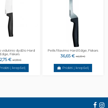
ėjo vidutinio dydžio Hard
Peilis filiavimo Hard Edge, Fiskars
Edge, Fiskars
36,65 €
46,99 €
2,75 €
41,99 €
Pridėti į krepšelį
Pridėti į krepšelį