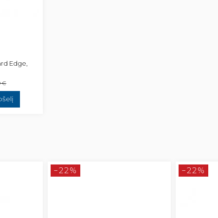
ard Edge,
9 €
pšelį
−22%
−22%