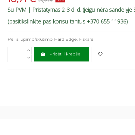
23,99 €
Su PVM
| Pristatymas 2-3 d. d. (jeigu nėra sandelyje 3
(pasitikslinkite pas konsultantus +370 655 11936)
Peilis lupimo/skutimo Hard Edge, Fiskars
Pridėti į krepšelį