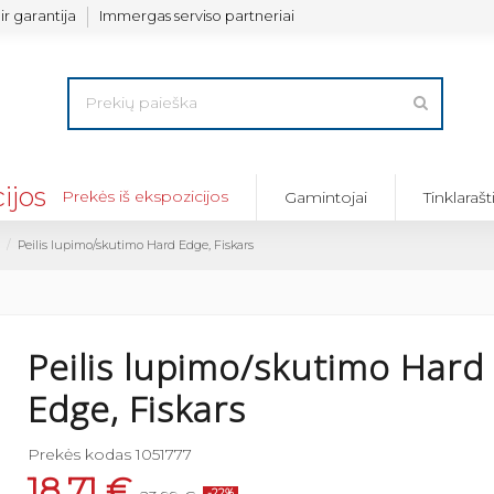
ir garantija
Immergas serviso partneriai
Prekės iš ekspozicijos
Gamintojai
Tinklarašt
Peilis lupimo/skutimo Hard Edge, Fiskars
Peilis lupimo/skutimo Hard
Edge, Fiskars
Prekės kodas
1051777
18,71 €
-22%