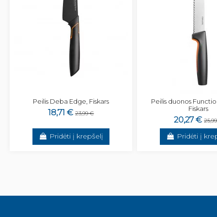
Peilis Deba Edge, Fiskars
Peilis duonos Functi
Fiskars
18,71 €
23,99 €
20,27 €
25,9
Pridėti į krepšelį
Pridėti į kre