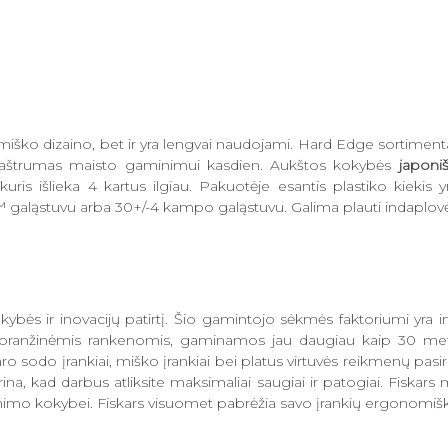
onomiško dizaino, bet ir yra lengvai naudojami. Hard Edge sortimen
tis aštrumas maisto gaminimui kasdien. Aukštos kokybės
japoniš
uris išlieka 4 kartus ilgiau. Pakuotėje esantis plastiko kiekis 
 galąstuvu arba 30+/-4 kampo galąstuvu. Galima plauti indaplov
kybės ir inovacijų patirtį. Šio gamintojo sėkmės faktoriumi yra 
lės oranžinėmis rankenomis, gaminamos jau daugiau kaip 30 me
ro sodo įrankiai, miško įrankiai bei platus virtuvės reikmenų pasi
rina, kad darbus atliksite maksimaliai saugiai ir patogiai. Fiskar
gyvenimo kokybei. Fiskars visuomet pabrėžia savo įrankių ergono