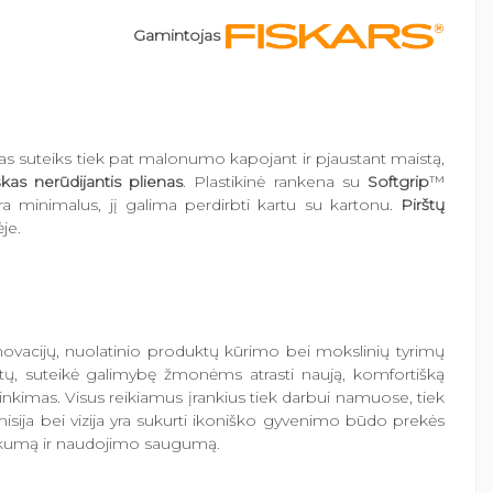
Gamintojas
tas suteiks tiek pat malonumo kapojant ir pjaustant maistą,
kas nerūdijantis plienas
. Plastikinė rankena su
Softgrip
™
yra minimalus, jį galima perdirbti kartu su kartonu.
Pirštų
ėje.
inovacijų, nuolatinio produktų kūrimo bei mokslinių tyrimų
tų, suteikė galimybę žmonėms atrasti naują, komfortišką
rinkimas. Visus reikiamus įrankius tiek darbui namuose, tiek
s misija bei vizija yra sukurti ikoniško gyvenimo būdo prekės
miškumą ir naudojimo saugumą.