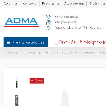
Apie mus
Kontaktai
Pristatymas
Atsiskaitymas
Grąžinimas 
+370 655 11936
info@adma.lt
Raudondvario pl. 78, Kaunas
Prekių katalogas
Pagrindinis
Virtuvės įranga
Virtuvės ir maisto gaminimo reikmenys
Peiliai
−22%