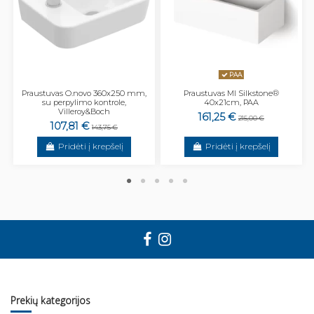
PAA
Praustuvas O.novo 360x250 mm,
Praustuvas MI Silkstone®
su perpylimo kontrole,
40x21cm, PAA
Villeroy&Boch
161,25 €
215,00 €
107,81 €
143,75 €
Pridėti į krepšelį
Pridėti į krepšelį
Prekių kategorijos