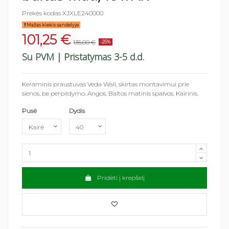
Prekės kodas
XJXLE240000
Mažas kiekis sandelyje
101,25 €
135,00 €
-25%
Su PVM
| Pristatymas 3-5 d.d.
Keraminis praustuvas Veda Wall, skirtas montavimui prie
sienos, be perpildymo. Angos. Baltos matinis spalvos. Kairinis.
Pusė
Dydis
Pridėti į krepšelį