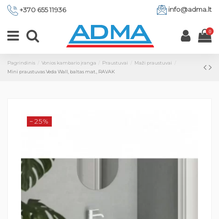
info@adma.lt
+370 655 11936
0
Pagrindinis
Vonios kambario įranga
Praustuvai
Maži praustuvai
Mini praustuvas Veda Wall, baltas mat., RAVAK
−25%