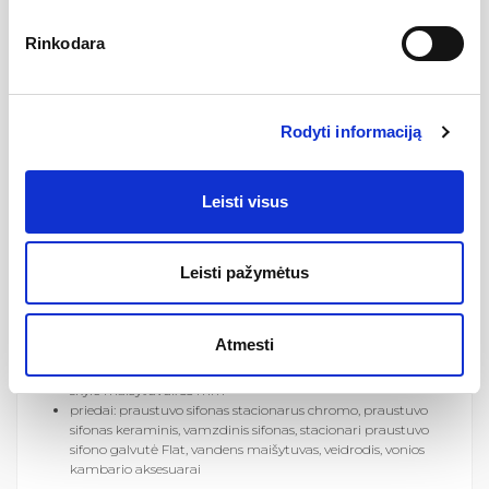
Specifikacija
Rinkodara
Serija
Umývátko Veda Wall
ean13
Rodyti informaciją
Gamintojas
8592626099251
Leisti visus
Aprašymas
Leisti pažymėtus
matmenys (p x g): 40,8 x 22,2 cm
medžiaga: keramika
spalva: balta matinė
kairinis - maišytuvo skylė kairėje pusėje, dešininis -
Atmesti
maišytuvo skylė dešinėje
perpylimas: nėra
skylė maišytuvui: 35 mm
priedai: praustuvo sifonas stacionarus chromo, praustuvo
sifonas keraminis, vamzdinis sifonas, stacionari praustuvo
sifono galvutė Flat, vandens maišytuvas, veidrodis, vonios
kambario aksesuarai