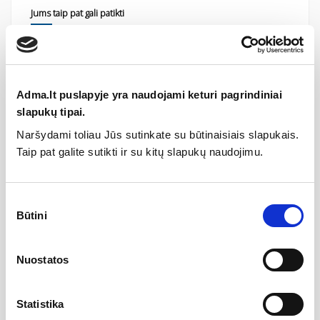
Jums taip pat gali patikti
AK
Cleaner, RAVAK
5,62 €
7,49 €
Fiksuota praustuvo sifono galvutė...
Adma.lt puslapyje yra naudojami keturi pagrindiniai
18,75 €
25,00 €
slapukų tipai.
Praustuvo sifonas juodas X01747, RAVAK
Naršydami toliau Jūs sutinkate su būtinaisiais slapukais.
78,75 €
105,00 €
Taip pat galite sutikti ir su kitų slapukų naudojimu.
Praustuvo sifonas, RAVAK
56,25 €
75,00 €
Sutikimo
Būtini
Sifonas praustuvui, Balta, RAVAK
pasirinkimas
81,75 €
109,00 €
Nuostatos
Statistika