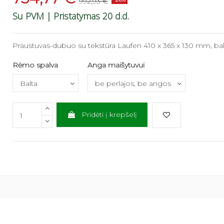
992,93 €
Su PVM
| Pristatymas 20 d.d.
Praustuvas-dubuo su tekstūra Laufen 410 x 365 x 130 mm, bal
Rėmo spalva
Anga maišytuvui
Pridėti į krepšelį