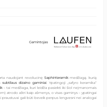
Gamintojas
urta naudojant revoliucinę
SaphirKeramik
medžiagą. kurią
tin subtilaus dizaino gaminiai
. Ypatingoji „safyro keramika“
ik
– tai medžiaga, kuri leidžia pasiekti iki šiol neįmanomais
 mm) atrodo aštri kaip ašmenys, o visas gaminys – ypatingai
 praustuvai gali būti beveik perpus lengvesni nei analogai