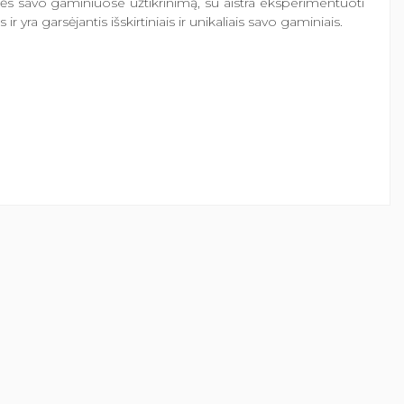
bės savo gaminiuose užtikrinimą, su aistra eksperimentuoti
yra garsėjantis išskirtiniais ir unikaliais savo gaminiais.