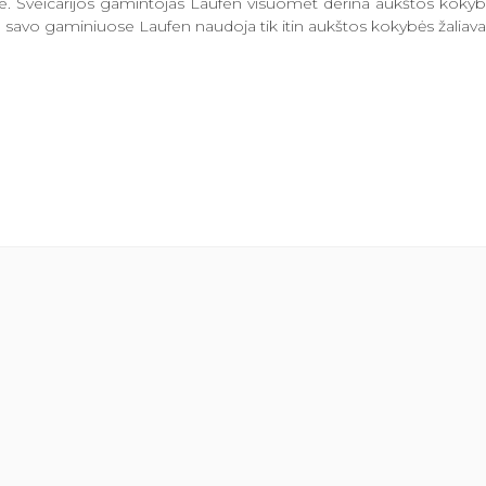
yje. Šveicarijos gamintojas Laufen visuomet derina aukštos koky
avo gaminiuose Laufen naudoja tik itin aukštos kokybės žaliavas ir 