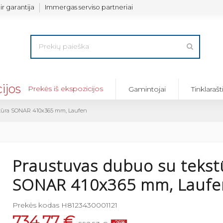
ir garantija
Immergas serviso partneriai
Prekės iš ekspozicijos
Gamintojai
Tinklarašt
stūra SONAR 410x365 mm, Laufen
Praustuvas dubuo su tekst
SONAR 410x365 mm, Laufe
Prekės kodas
H8123430001121
734,77 €
-26%