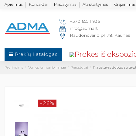
Apie mus
Kontaktai
Pristatymas
Atsiskaitymas
Grąžinimas 
+370 655 11936
info@adma.lt
Raudondvario pl. 78, Kaunas
Prekių katalogas
Pagrindinis
Vonios kambario įranga
Praustuvai
Praustuvas dubuo su tek
−26%