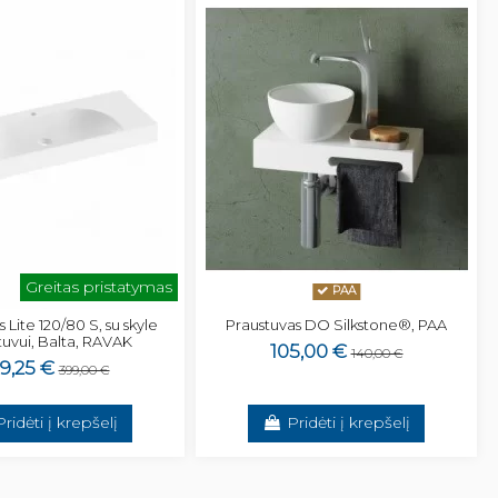
Greitas pristatymas
PAA
 Lite 120/80 S, su skyle
Praustuvas DO Silkstone®, PAA
uvui, Balta, RAVAK
105,00 €
140,00 €
9,25 €
399,00 €
Pridėti į krepšelį
Pridėti į krepšelį