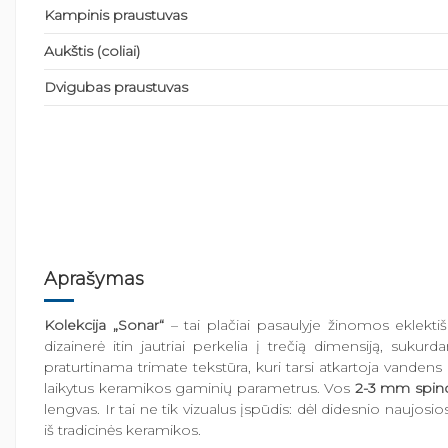
Kampinis praustuvas
Aukštis (coliai)
Dvigubas praustuvas
Aprašymas
Kolekcija „Sonar“
– tai plačiai pasaulyje žinomos eklekti
dizainerė itin jautriai perkelia į trečią dimensiją, suku
praturtinama trimate tekstūra, kuri tarsi atkartoja vanden
laikytus keramikos gaminių parametrus. Vos
2-3 mm spind
lengvas. Ir tai ne tik vizualus įspūdis: dėl didesnio nau
iš tradicinės keramikos.