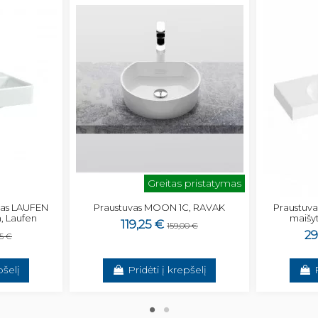
Greitas pristatymas
mas LAUFEN
Praustuvas MOON 1C, RAVAK
Praustuvas
 Laufen
maišyt
119,25 €
159,00 €
29
65 €
pšelį
Pridėti į krepšelį