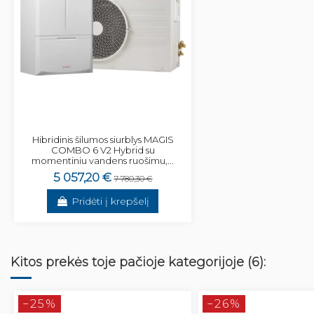
Hibridinis šilumos siurblys MAGIS
COMBO 6 V2 Hybrid su
momentiniu vandens ruošimu,...
5 057,20 €
7 780,30 €
Pridėti į krepšelį
Kitos prekės toje pačioje kategorijoje (6):
−25%
−26%