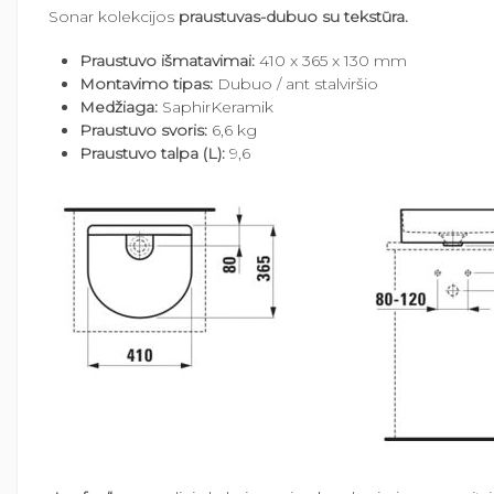
Sonar kolekcijos
praustuvas-dubuo su tekstūra.
Praustuvo išmatavimai:
410 x 365 x 130 mm
Montavimo tipas:
Dubuo / ant stalviršio
Medžiaga:
SaphirKeramik
Praustuvo svoris:
6,6 kg
Praustuvo talpa (L):
9,6