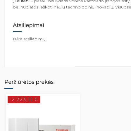
„Laufen“
- pasaulinis lyderis vonios kambario įrangos srit
bei nuolatos ieškoti naujų technologinių inovacijų. Visuose s
Atsiliepimai
Nėra atsiliepimų
Peržiūrėtos prekės:
-2 723,11 €