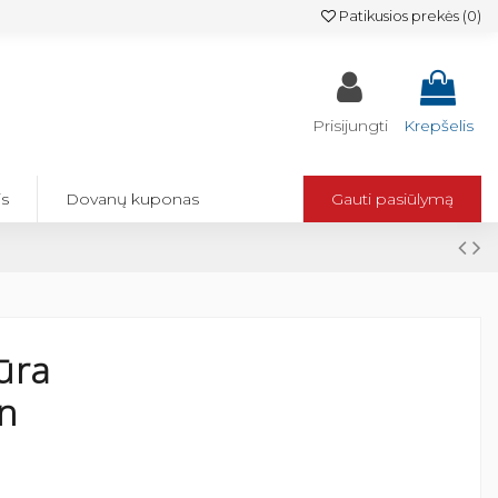
Patikusios prekės (
0
)
Prisijungti
Krepšelis
is
Dovanų kuponas
Gauti pasiūlymą
ūra
n