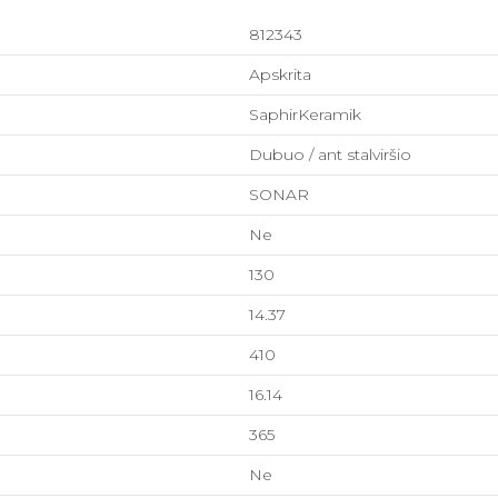
812343
Apskrita
SaphirKeramik
Dubuo / ant stalviršio
SONAR
Ne
130
14.37
410
16.14
365
Ne