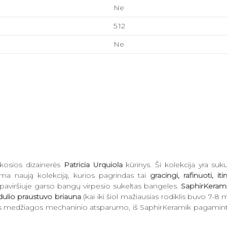
Ne
5.12
Ne
škosios dizainerės
Patricia Urquiola
kūrinys. Ši kolekcija yra suk
rdama naują kolekciją, kurios pagrindas tai
gracingi, rafinuoti, i
s paviršiuje garso bangų virpesio sukeltas bangeles.
SaphirKeram
ulio praustuvo briauna
(kai iki šiol mažiausias rodiklis buvo 7-8
josios medžiagos mechaninio atsparumo, iš SaphirKeramik pagaminti