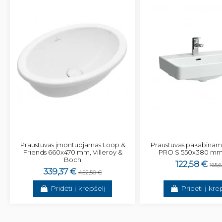
Praustuvas įmontuojamas Loop &
Praustuvas pakabina
Friends 660x470 mm, Villeroy &
PRO S 550x380 mm,
Boch
122,58 €
165,
339,37 €
452,50 €
Pridėti į krepšelį
Pridėti į kre