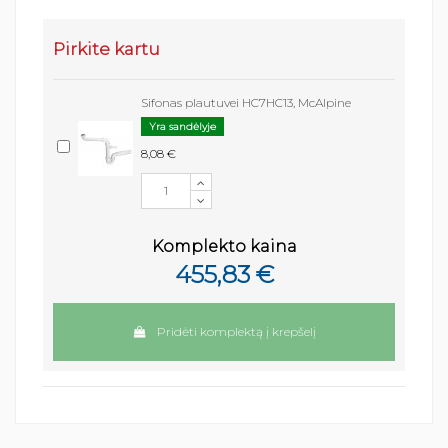
Pirkite kartu
Sifonas plautuvei HC7HC13, McAlpine
Yra sandėlyje
8,08 €
Komplekto kaina
455,83 €
Pridėti komplektą į krepšelį