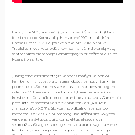
Hansgrohe SE” yra vokiečių gamintojas iš Švarcvaldo (Black
forest) regiono. Kompaniją „Hansgrohe“ 1901 metais įkūrė
Hans‘as Grohe ir iki šiol jos akcininkai yra įkūrėjo anūkai.
Tradicijos ir lyderystė leidžia kompanijai užimti svarbią vietą
santechnikos pramonėje. Gamintojas yra pripažintas dizaino
lyderis šioje srityje.
„Hansgrohe“ asortimente yra vandens maišytuvai vonios
kambariui ir virtuvei, visi prietaisai dušui, įvairios virštinkinės ir
potinkinės dušo sistemos, aksesuarai bei vandens nubėgimo
sistemos. Virtuvei siūlomi ne tik maišytuvai, bet ir aukštos
kokybės nerūdijančio plieno ir granitinės plautuvės. Gamintojo
produktai pristatomi šiais prekiniais ženklais: „AXOR” ir
„hansgrohe”. „AXOR” siūlo ypatingo dizaino (avangardo,
modernaus ar klasikinio), prabangius aukščiausios kokybės
vandens maišytuvus, dušo komplektus, aksesuarus ir
veidrodžius. Išbaigtos kolekcijos individualiam svajonių vonios
kambariui, sukurtos pasaulinio garso dizainerių (Philippe