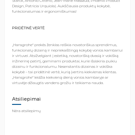
Starck, Antonio Citterio, Jean-Marie Massaud, Phoenix Product
Design, Patricia Urquiola). Aukščiausia produktų kokybė,
funkcionalumas ir ergonomiškumas!
PRIDĖTINĖ VERTĖ
„Hansgrohe“ prekės ženklas reiškia novatoriškus sprendimus,
funkcionalų dizainą ir nepriekaištingą kokybę vonios kambariui
ir virtuvei. Atsižvelgiant į estetiką, novatorišką dvasią ir vokišką
inžinerinę patirtį, gaminami produktai, kurie išsiskiria puikiu
dizainu ir funkcionalumu. Nesenstantis dizainas ir vokiška
kokybė – tai pridėtinė vertė, kurią įvertins kiekvienas klientas.
„Hansgrohe“ leidžia kiekvieną dieną vonios kambaryje ar
virtuvėje džiaugtis vandens grožiu ir teikiama nauda.
Atsiliepimai
Nėra atsiliepimų