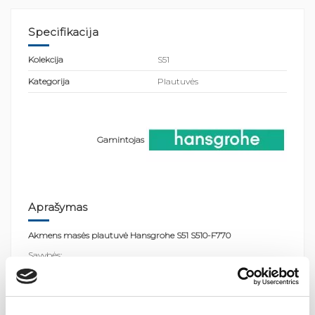
Specifikacija
Kolekcija
S51
Kategorija
Plautuvės
Gamintojas
Aprašymas
Akmens masės plautuvė Hansgrohe S51 S510-F770
Savybės:
Medžiaga: SilicaTec;
2 pagrindiniai dubenys;
Iš anksto nustatyta čiaupo anga gręžimui (žr. skalės