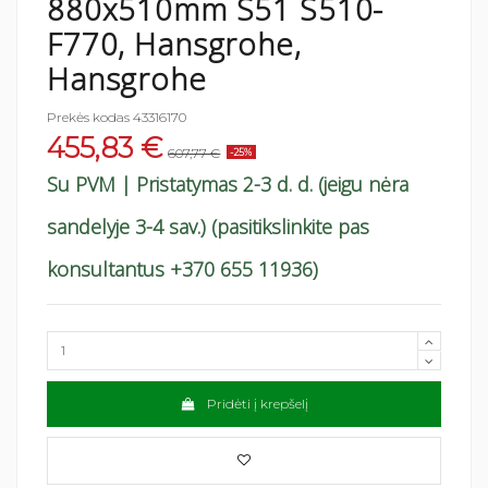
880x510mm S51 S510-
F770, Hansgrohe,
Hansgrohe
Prekės kodas
43316170
455,83 €
607,77 €
-25%
Su PVM
| Pristatymas 2-3 d. d. (jeigu nėra
sandelyje 3-4 sav.) (pasitikslinkite pas
konsultantus +370 655 11936)
Pridėti į krepšelį