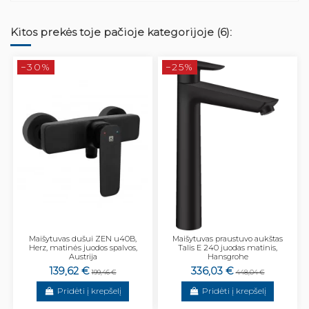
Kitos prekės toje pačioje kategorijoje (6):
−30%
−25%
Maišytuvas dušui ZEN u40B,
Maišytuvas praustuvo aukštas
Herz, matinės juodos spalvos,
Talis E 240 juodas matinis,
Austrija
Hansgrohe
139,62 €
336,03 €
199,46 €
448,04 €
Pridėti į krepšelį
Pridėti į krepšelį