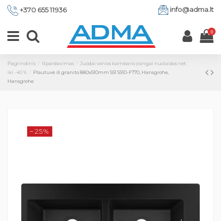
info@adma.lt
+370 655 11936
0
Pagrindinis
Išpardavimas
Juodai vonios kambario įrangai nuolaidos net
iki -40 %
Plautuvė iš granito 880x510mm S51 S510-F770, Hansgrohe,
Hansgrohe
−25%