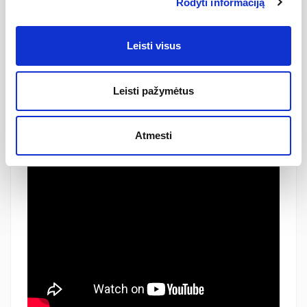
Rodyti informaciją
•
Priežiūra.
Hasgrohe granito kriaukles paprasta prižiūrėti.
Nepaisant porėto paviršiaus, kriauklė atrodo visad švari.
•
Platus pasirinkimas.
Hanshroge pasiūlys tinkamiausią variantą
Leisti visus
JŪSŲ virtuvei. Įvairi spalvų paletė bei platus dydžių
pasirinkimas. Tvirtinamą tiek virš stalviršio, tiek įleidžiama.
Rasite sau tinkamiausią variantą;
• Patvarumas.
Pasirinkta kriaukle galėsite džiaugtis ilgus metus.
Leisti pažymėtus
Atmesti