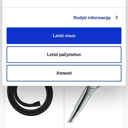
Nėra atsiliepimų
Rodyti informaciją
Leisti visus
Jums taip pat gali patikti:
Leisti pažymėtus
−25%
−25%
Atmesti