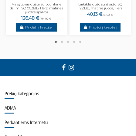
Maišytuvas dušui su potinkine
Laikiklis dušo su išvadu SQ
dalimi SQ 00361B, Herz, matinės
12213B, matinė juoda, Herz
juodos spalvos
40,13 €
57,33 €
136,48 €
194,97 €
Pridėti į krepšelį
Pridėti į krepšelį
Prekių kategorijos
ADMA
Perkantiems Internetu