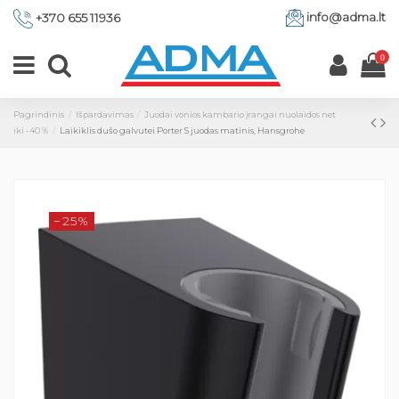
info@adma.lt
+370 655 11936
0
Pagrindinis
Išpardavimas
Juodai vonios kambario įrangai nuolaidos net
iki -40 %
Laikiklis dušo galvutei Porter S juodas matinis, Hansgrohe
−25%