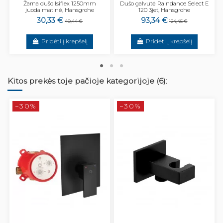
Žarna dušo Isiflex 1250mm
Dušo galvutė Raindance Select E
juoda matinė, Hansgrohe
120 3jet, Hansgrohe
30,33 €
93,34 €
40,44 €
124,45 €
Pridėti į krepšelį
Pridėti į krepšelį
Kitos prekės toje pačioje kategorijoje (6):
−30%
−30%