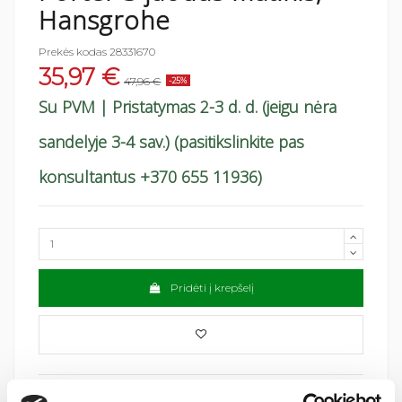
Hansgrohe
Prekės kodas
28331670
35,97 €
47,96 €
-25%
Su PVM
| Pristatymas 2-3 d. d. (jeigu nėra
sandelyje 3-4 sav.) (pasitikslinkite pas
konsultantus +370 655 11936)
Pridėti į krepšelį