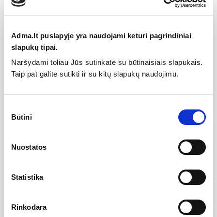
Adma.lt puslapyje yra naudojami keturi pagrindiniai
Specifikacija
slapukų tipai.
Tipas
Dušo galvos laikikliai
Naršydami toliau Jūs sutinkate su būtinaisiais slapukais.
Kolekcija
Porter S
Taip pat galite sutikti ir su kitų slapukų naudojimu.
Sutikimo
Gamintojas
Būtini
pasirinkimas
Nuostatos
Aprašymas
Statistika
Laikiklis dušo galvutei sukamas prie sienos dviem varžtais,
fiksuota dušo galvutės padėtis.
Rinkodara
Atsiliepimai