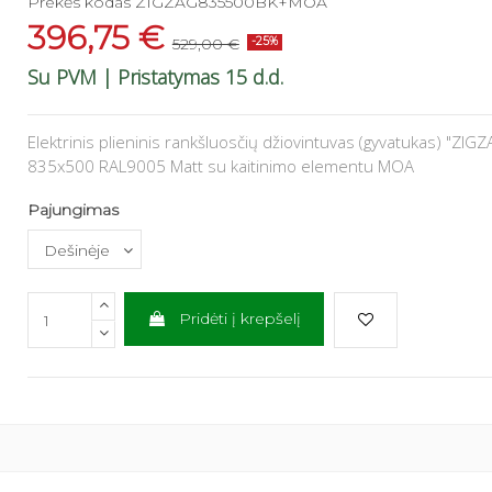
Prekės kodas
ZIGZAG835500BK+MOA
396,75 €
529,00 €
-25%
Su PVM
| Pristatymas 15 d.d.
Elektrinis plieninis rankšluosčių džiovintuvas (gyvatukas) "ZIG
835x500 RAL9005 Matt su kaitinimo elementu MOA
Pajungimas
Pridėti į krepšelį