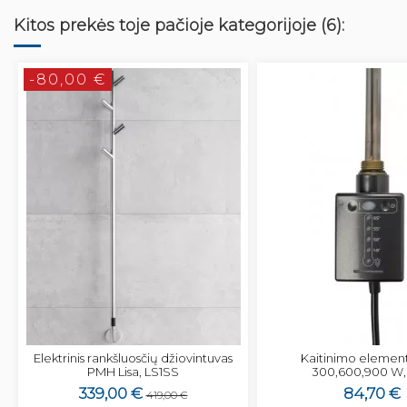
Kitos prekės toje pačioje kategorijoje (6):
-80,00 €
Elektrinis rankšluosčių džiovintuvas
Kaitinimo elemen
PMH Lisa, LS1SS
300,600,900 W, 
339,00 €
84,70 €
419,00 €