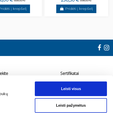
6,00 €
298,50 €
568,00 €
398,00 €
Pridėti į krepšelį
Pridėti į krepšelį
ekite
Sertifikatai
"ADMA"
Leisti visus
udondvario pl. 78, Kaunas
apukų
70 655 11936
Leisti pažymėtus
fo@adma.lt