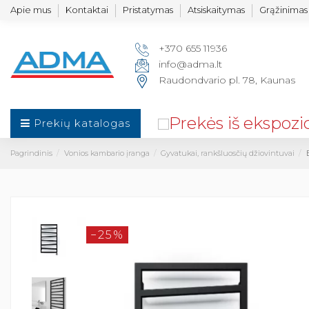
Apie mus
Kontaktai
Pristatymas
Atsiskaitymas
Grąžinimas 
+370 655 11936
info@adma.lt
Raudondvario pl. 78, Kaunas
Prekių katalogas
Pagrindinis
Vonios kambario įranga
Gyvatukai, rankšluosčių džiovintuvai
−25%