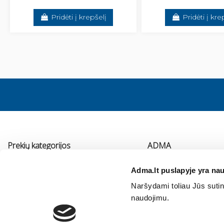
Pridėti į krepšelį
Pridėti į kre
Prekių kategorijos
ADMA
Vonios kambario įranga
Apie mus
Adma.lt puslapyje yra nau
Virtuvės įranga
Kontaktai
Naršydami toliau Jūs sutink
Šildymas
Immergas serviso pa
naudojimu.
Oro kondicionavimas ir vėdinimas
Vidaus vandentiekis ir nuotekos