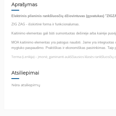
Aprašymas
Elektrinis plieninis rankšluosčių džiovintuvas (gyvatukas) "ZI
ZIG ZAG - išskirtinė forma ir funkcionalumas.
Kaitinimo elementas gali būti sumontuotas dešinėje arba kairėje pusė
MOA kaitinimo elementas yra patogus naudoti. Jame yra integruotas dvi
mygtuko paspaudimo. Praktiškas ir ekonomiškas pasirinkimas. Taip pa
Terma (Lenkija) – įmonė, gaminanti aukščiausios klasės rankšluosčių dž
Atsiliepimai
Nėra atsiliepimų