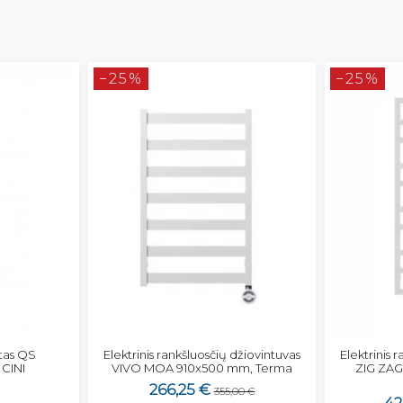
−25%
−25%
tas QS
Elektrinis rankšluosčių džiovintuvas
Elektrinis 
CINI
VIVO MOA 910x500 mm, Terma
ZIG ZA
266,25 €
355,00 €