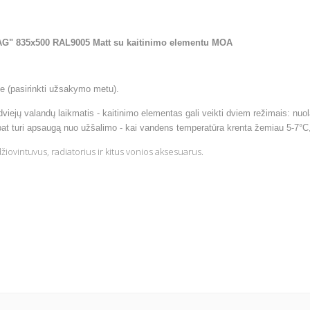
GZAG" 835x500 RAL9005 Matt su kaitinimo elementu MOA
je
(pasirinkti užsakymo metu).
ejų valandų laikmatis - kaitinimo elementas gali veikti dviem režimais: nuol
t turi apsaugą nuo užšalimo - kai vandens temperatūra krenta žemiau 5-7°C, 
iovintuvus, radiatorius ir kitus vonios aksesuarus.