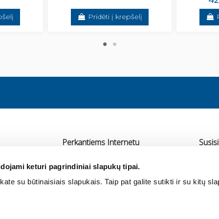
42
pšelį
Pridėti į krepšelį
Perkantiems Internetu
Susisi
Pristatymas
UAB 
dojami keturi pagrindiniai slapukų tipai.
Atsiskaitymas
Ra
ate su būtinaisiais slapukais. Taip pat galite sutikti ir su kitų sl
rtneriai
Grąžinimas ir garantija
+3
Pirkimo taisyklės
in
Privatumo politika