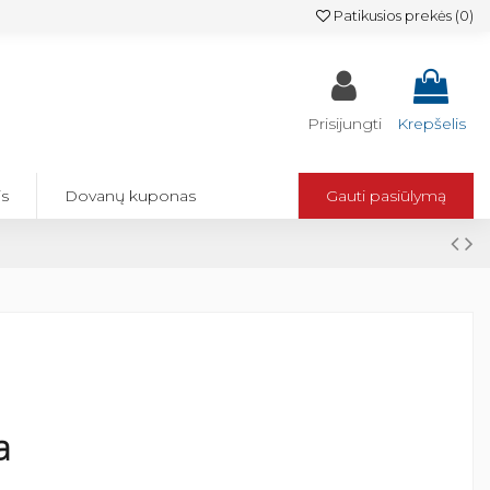
Patikusios prekės (
0
)
Prisijungti
Krepšelis
is
Dovanų kuponas
Gauti pasiūlymą
a