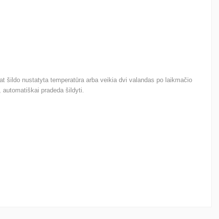
at šildo nustatyta temperatūra arba veikia dvi valandas po laikmačio
automatiškai pradeda šildyti.