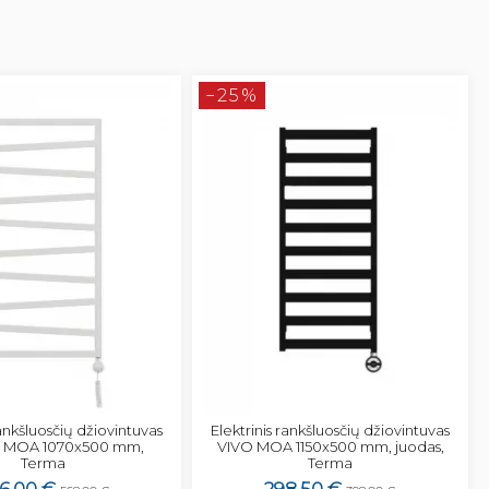
−25%
rankšluosčių džiovintuvas
Elektrinis rankšluosčių džiovintuvas
G MOA 1070x500 mm,
VIVO MOA 1150x500 mm, juodas,
Terma
Terma