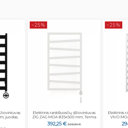
−25%
−25%
džiovintuvas
Elektrinis rankšluosčių džiovintuvas
Elektrinis 
, juodas,
ZIG ZAG MOA 835x500 mm, Terma
VIVO MOA
392,25 €
29
523,00 €