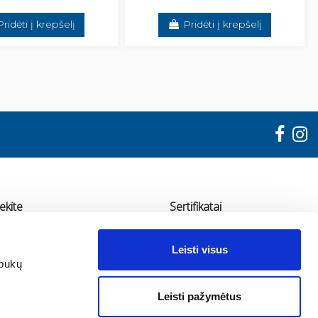
Pridėti į krepšelį
Pridėti į krepšelį
ekite
Sertifikatai
"ADMA"
Leisti visus
udondvario pl. 78, Kaunas
apukų
70 655 11936
Leisti pažymėtus
fo@adma.lt