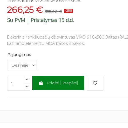
Prekės kodas
VIVO910500WH+MOA
266,25 €
355,00 €
-25%
Su PVM
| Pristatymas 15 d.d.
Elektrinis rankšluosčių džiovintuvas VIVO 910x500 Baltas (RA
kaitinimo elementu MOA baltos spalvos.
Pajungimas
Pridėti į krepšelį