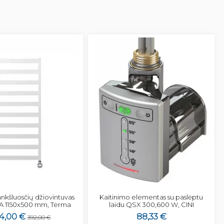
rankšluosčių džiovintuvas
Kaitinimo elementas su paslėptu
 1150x500 mm, Terma
laidu QSX 300,600 W, CINI
4,00 €
88,33 €
392,00 €