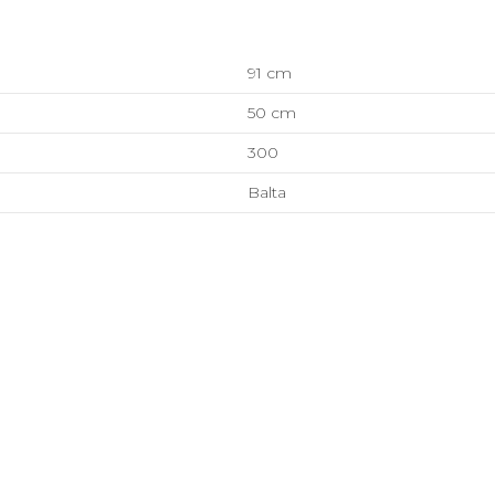
91 cm
50 cm
300
Balta