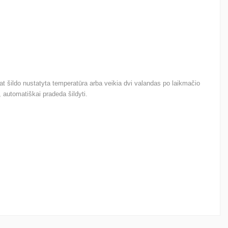
at šildo nustatyta temperatūra arba veikia dvi valandas po laikmačio
automatiškai pradeda šildyti.