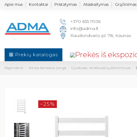
Apie mus
Kontaktai
Pristatymas
Atsiskaitymas
Grąžinimas 
+370 655 11936
info@adma.lt
Raudondvario pl. 78, Kaunas
Prekių katalogas
Pagrindinis
Vonios kambario įranga
Gyvatukai, rankšluosčių džiovintuvai
−25%