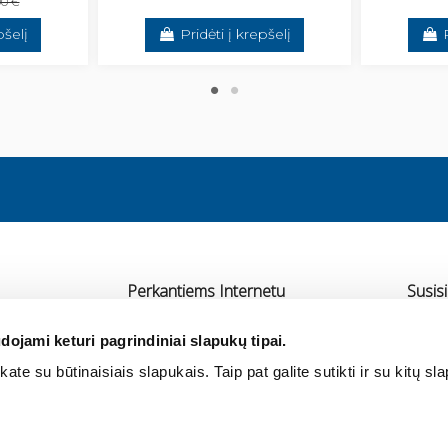
00 €
pšelį
Pridėti į krepšelį
Perkantiems Internetu
Susisi
Pristatymas
UAB 
dojami keturi pagrindiniai slapukų tipai.
Atsiskaitymas
Ra
ate su būtinaisiais slapukais. Taip pat galite sutikti ir su kitų sl
rtneriai
Grąžinimas ir garantija
+3
Pirkimo taisyklės
in
Privatumo politika