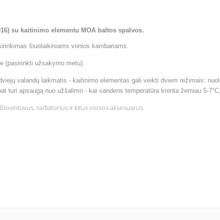
016) su kaitinimo elementu MOA baltos spalvos.
asirinkimas šiuolaikiniams vonios kambariams.
je
(pasirinkti užsakymo metu).
ejų valandų laikmatis - kaitinimo elementas gali veikti dviem režimais: nuol
t turi apsaugą nuo užšalimo - kai vandens temperatūra krenta žemiau 5-7°C, 
iovintuvus, radiatorius ir kitus vonios aksesuarus.