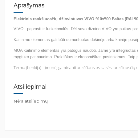
Aprašymas
Elektrinis rankšluosčių džiovintuvas VIVO 910x500 Baltas (RAL9
VIVO - paprasti ir funkcionalūs. Dėl savo dizaino VIVO yra puikus p
Kaitinimo elementas gali būti sumontuotas dešinėje arba kairėje pusė
MOA kaitinimo elementas yra patogus naudoti. Jame yra integruotas dvi
mygtuko paspaudimo. Praktiškas ir ekonomiškas pasirinkimas. Taip pa
Terma (Lenkija) – įmonė, gaminanti aukščiausios klasės rankšluosčių dž
Atsiliepimai
Nėra atsiliepimų