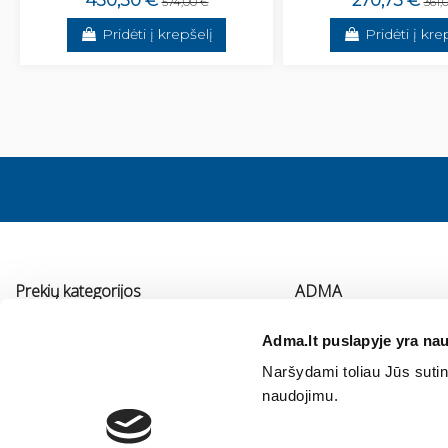
430,50 €
270,75 €
574,00 €
361,
Pridėti į krepšelį
Pridėti į kre
Prekių kategorijos
ADMA
Vonios kambario įranga
Apie mus
Adma.lt puslapyje yra nau
Virtuvės įranga
Kontaktai
Naršydami toliau Jūs sutink
Šildymas
Immergas serviso pa
naudojimu.
Oro kondicionavimas ir vėdinimas
Vidaus vandentiekis ir nuotekos