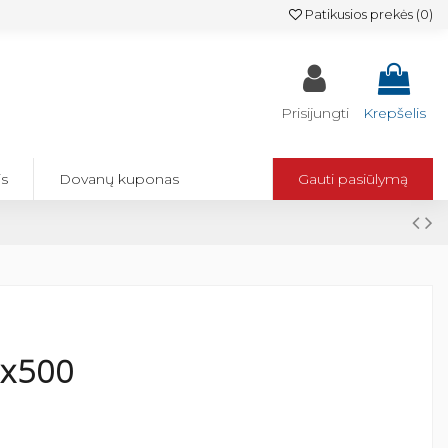
Patikusios prekės (
0
)
Prisijungti
Krepšelis
is
Dovanų kuponas
Gauti pasiūlymą
0x500