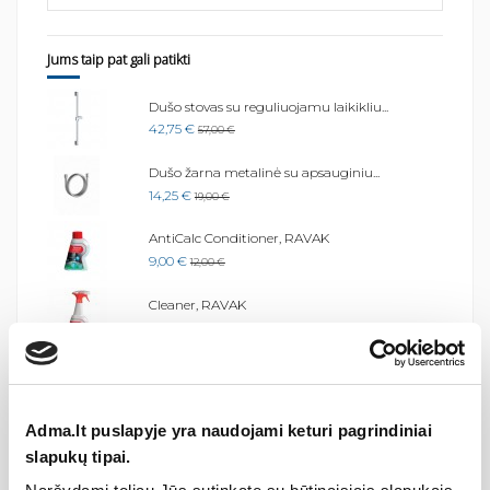
Jums taip pat gali patikti
Dušo stovas su reguliuojamu laikikliu...
42,75 €
57,00 €
Dušo žarna metalinė su apsauginiu...
14,25 €
19,00 €
AntiCalc Conditioner, RAVAK
9,00 €
12,00 €
..
Cleaner, RAVAK
5,62 €
7,49 €
...
Sieninis išvadas 706.00 su dušo...
38,25 €
51,00 €
Adma.lt puslapyje yra naudojami keturi pagrindiniai
slapukų tipai.