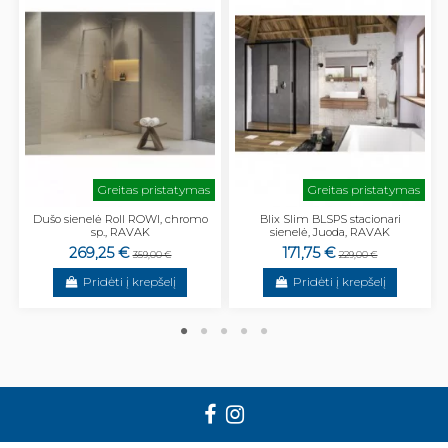
Greitas pristatymas
Greitas pristatymas
Dušo sienelė Roll ROWI, chromo
Blix Slim BLSPS stacionari
sp., RAVAK
sienelė, Juoda, RAVAK
269,25 €
171,75 €
359,00 €
229,00 €
Pridėti į krepšelį
Pridėti į krepšelį