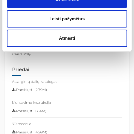
Pro Chrome, Gigant Pro, Gigant Pro Flat, Gigant Pro Chrome
padėklų arba tiesiai ant grindų su nutekėjimo lataku.
Naujuoju prailgintu CNPS montavimo profiliu galite pakeisti
Leisti pažymėtus
standartinį montavimo profilį, kuris yra gaminio komplekte.
Pakeitus standartinį montavimo profilį į prailgintą CNPS
montavimo profilį, gaminį galima praplėsti dar 2 cm.
Prieš montuojant gaminį atkreipkite dėmesį į techninius
Atmesti
dokumentus skiltyje "Atsisiuntimai" skaičius, nurodytas
konkretaus gaminio pavadinime, nenurodo jo tikrųjų
matmenų.
Priedai
Atsarginių dalių katalogas
Parsisiųsti (2.79M)
Montavimo instrukcija
Parsisiųsti (8.14M)
3D modeliai
Parsisiųsti (4.99M)