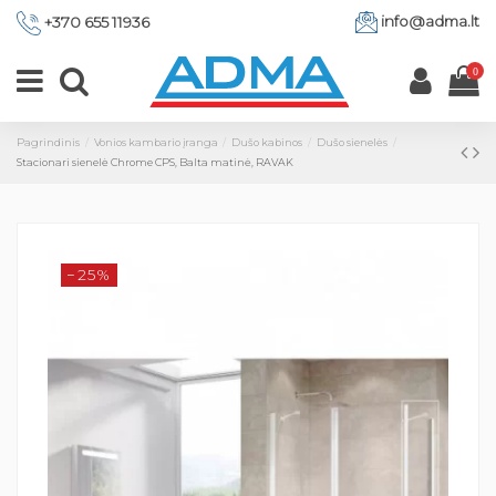
info@adma.lt
+370 655 11936
0
Pagrindinis
Vonios kambario įranga
Dušo kabinos
Dušo sienelės
Stacionari sienelė Chrome CPS, Balta matinė, RAVAK
−25%