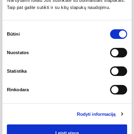
Naršydami toliau Jūs sutinkate su būtinaisiais slapukais.
Taip pat galite sutikti ir su kitų slapukų naudojimu.
Specifikacija
Sutikimo
Serija
CPS
Būtini
pasirinkimas
ean13
Gamintojas
8592626083687
Nuostatos
Statistika
Aprašymas
matmenys: 100 cm
Rinkodara
spalva: profiliai: balta matinė
saugaus stiklo užpildas: 6 mm; Transparent
gaminio aukštis: 195 cm
Stacionari sienelė neskirta naudoti atskirai. Į šios sienelės
Rodyti informaciją
komplektaciją įeina laikiklis. Stacionari sienelė kombinuojama
tik su gaminiais CRV1 ir CRV2. Su gaminiais CSD1, CSD2 ir CSDL2
kombinuoti negalima. Gaminys įrengiamas vonios kambario
kampe, išklijuotame plytelėmis, ant Ravak Perseus Pro, Perseus
Leisti visus