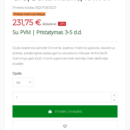
Prekės kodas
9QV70E00Z1
Mažas kiekis sandelyje
231,75 €
309,00 €
-25%
Su PVM
| Pristatymas 3-5 d.d.
Dušo kabinos sienelė Chrome, baltos matinis spalvos, skaidrus
stiklas, padengtas apsauginiu sluoksniu Ravak AntiCalc®.
Gaminys gali būti montuojamas tiek kairėje, tiek dešinėje
pusėje.
Dydis
Pridėti į krepšelį