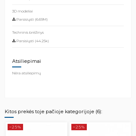
3D modeliai
Parsisiųsti (6.69M)
Techninis brėžinys
Parsisiųsti (44.25k)
Atsiliepimai
Nėra atsiliepimų
Kitos prekės toje pačioje kategorijoje (6):
−25%
−25%