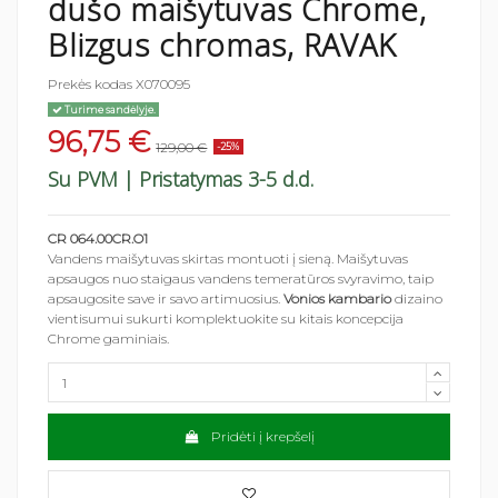
dušo maišytuvas Chrome,
Blizgus chromas, RAVAK
Prekės kodas
X070095
Turime sandėlyje.
96,75 €
129,00 €
-25%
Su PVM
| Pristatymas 3-5 d.d.
CR 064.00CR.O1
Vandens maišytuvas skirtas montuoti į sieną. Maišytuvas
apsaugos nuo staigaus vandens temeratūros svyravimo, taip
apsaugosite save ir savo artimuosius.
Vonios kambario
dizaino
vientisumui sukurti komplektuokite su kitais
koncepcija
Chrome
gaminiais.
Pridėti į krepšelį