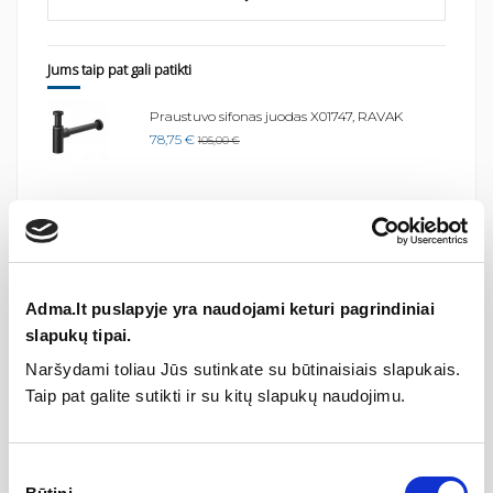
Jums taip pat gali patikti
Praustuvo sifonas juodas X01747, RAVAK
78,75 €
105,00 €
Specifikacija
Adma.lt puslapyje yra naudojami keturi pagrindiniai
slapukų tipai.
Jungtys
Potinkiniai maišytuvai
Naršydami toliau Jūs sutinkate su būtinaisiais slapukais.
Serija
Chrome
Taip pat galite sutikti ir su kitų slapukų naudojimu.
Medžiaga
Metalas
Montavimo tipas
Paslėptas
Sutikimo
Spalva
Blizgus chromas