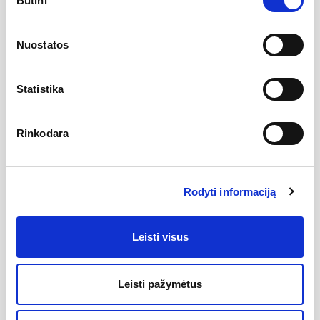
Būtini
pasirinkimas
Kilmės šalis
Čekijos Respublika
Nuostatos
Gamintojas
Statistika
Aprašymas
Rinkodara
dizainas: termostatinis be jungiklio, potinkinis korpusas -
neskirtas R-box
skirtas voniai/dušui, vieno išvado
garnatija: 5 metai
Rodyti informaciją
tinka visoms vonioms ir dušo kabinoms
RAVAK
Termostatinis
maišytuvas
užtikrina
pastovią vandens
temperatūrą
, tokiu būdu sumažinsite
energijos suvartojimą
vandens šildymui. Gaminiui prižiūrėti naudokite
RAVAK
Cleaner
Leisti visus
Chrome.
Leisti pažymėtus
Priedai