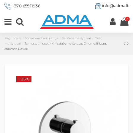
info@adma.lt
+370 655 11936
0
Pagrindinis
Vonios kambario įranga
Vandens maišytuvai
Dušo
maišytuvai
Termostatinis potinkinis dušo maišytuvas Chrome, Blizgus
chromas, RAVAK
−25%