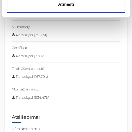
Atmesti
Hodnoty průtoků
Parsisiųsti (810.69k)
3D modely
Parsisiųsti (75.17M)
Certifikát
Parsisiųsti (2.35M)
Prohlášení o shodě
Parsisiųsti (167.79k)
Montážní návod
Parsisiųsti (934.47k)
Atsiliepimai
Nėra atsiliepimų