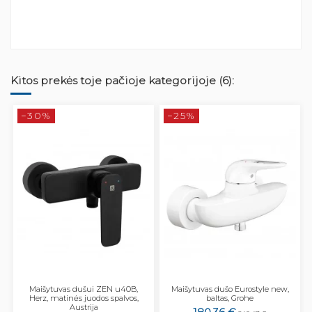
Kitos prekės toje pačioje kategorijoje (6):
−30%
−25%
Maišytuvas dušui ZEN u40B,
Maišytuvas dušo Eurostyle new,
Herz, matinės juodos spalvos,
baltas, Grohe
Austrija