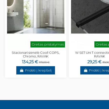
Greitas pristatymas
Greitas
Stacionari sienelė Cool! COPS,
W SET Uni T connecti
Chromo, RAVAK
RAVAK
134,25 €
29,25 €
179,00 €
39,0
Pridėti į krepšelį
Pridėti į kre