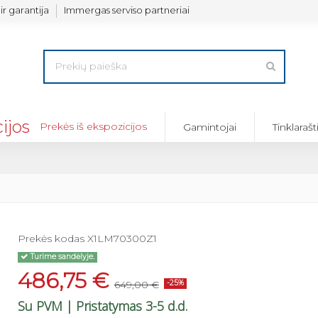
ir garantija
Immergas serviso partneriai
Prekės iš ekspozicijos
Gamintojai
Tinklarašt
Prekės kodas
X1LM70300Z1
Turime sandėlyje.
Maišytuvas duš
486,75 €
Juodas,...
649,00 €
-25%
111,75 €
149,00 €
Su PVM
| Pristatymas 3-5 d.d.