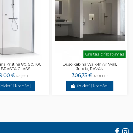
Greitas pristatymas
na Kristina 80, 90, 100
Dušo kabina Walk-In Air Wall,
 BRASTA GLASS
Juoda, RAVAK
9,00 €
306,75 €
679,00 €
409,00 €
Pridėti į krepšelį
Pridėti į krepšelį