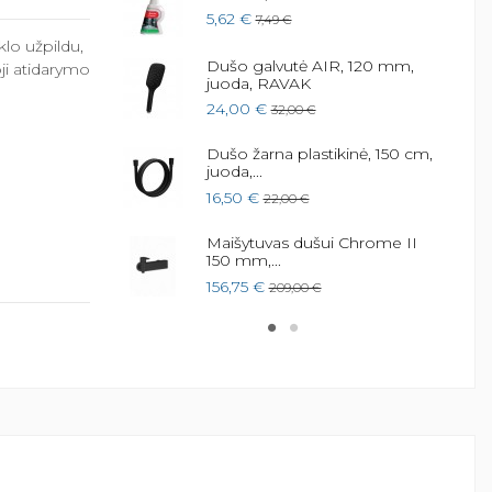
hrome, Juodas
5,62 €
7,49 €
klo užpildu,
Dušo galvutė AIR, 120 mm,
i atidarymo
juoda, RAVAK
 Perseus Pro
24,00 €
32,00 €
Dušo žarna plastikinė, 150 cm,
juoda,...
16,50 €
22,00 €
Maišytuvas dušui Chrome II
150 mm,...
156,75 €
209,00 €