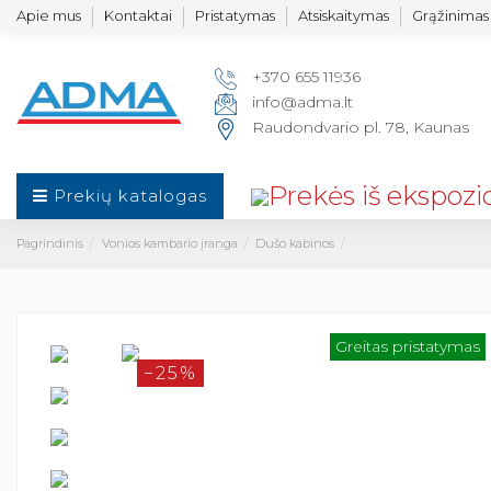
Apie mus
Kontaktai
Pristatymas
Atsiskaitymas
Grąžinimas 
+370 655 11936
info@adma.lt
Raudondvario pl. 78, Kaunas
Prekių katalogas
Pagrindinis
Vonios kambario įranga
Dušo kabinos
Greitas pristatymas
−25%