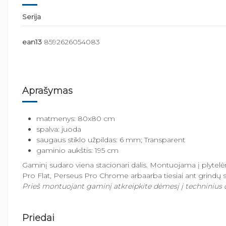
Serija
ean13
8592626054083
Aprašymas
matmenys: 80x80 cm
spalva: juoda
saugaus stiklo užpildas: 6 mm; Transparent
gaminio aukštis: 195 cm
Gaminį sudaro viena stacionari dalis. Montuojama į plyt
Pro Flat, Perseus Pro Chrome arbaarba tiesiai ant grindų 
Prieš montuojant gaminį atkreipkite dėmesį į techninius 
Priedai