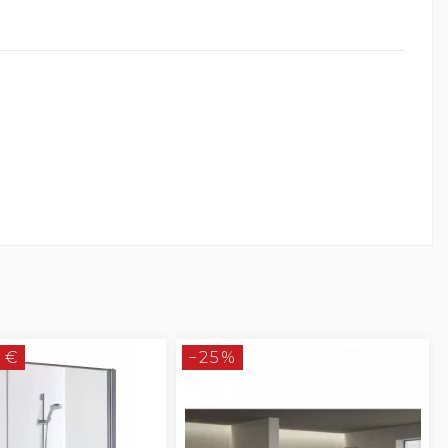
 €
−25%