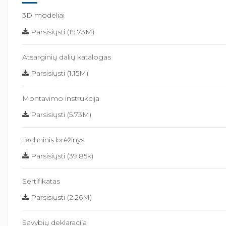
3D modeliai
Parsisiųsti (19.73M)
Atsarginių dalių katalogas
Parsisiųsti (1.15M)
Montavimo instrukcija
Parsisiųsti (5.73M)
Techninis brėžinys
Parsisiųsti (39.85k)
Sertifikatas
Parsisiųsti (2.26M)
Savybių deklaracija