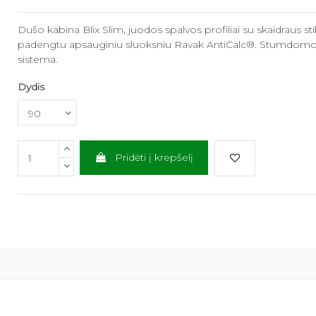
Dušo stovas C
matinis,...
Dušo kabina Blix Slim, juodos spalvos profiliai su skaidraus sti
89,25 €
119,00 €
padengtu apsauginiu sluoksniu Ravak AntiCalc®. Stumdomoj
sistema.
Dušo padėklas
Flat,...
Dydis
146,25 €
195,00 €
Pridėti į krepšelį