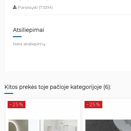
Parsisiųsti (7.53M)
Atsiliepimai
Nėra atsiliepimų
Kitos prekės toje pačioje kategorijoje (6):
−25%
−25%