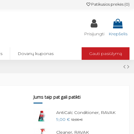
Patikusios prekės (
0
)
Prisijungti
Krepšelis
is
Dovanų kuponas
Gauti pasiūlymą
Jums taip pat gali patikti
ui Flat 150 mm,
AntiCalc Conditioner, RAVAK
9,00 €
12,00 €
Cleaner, RAVAK