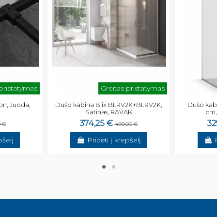
 pristatymas
Greitas pristatymas
on, Juoda,
Dušo kabina Blix BLRV2K+BLRV2K,
Dušo kabi
Satinas, RAVAK
cm,
374,25 €
32
0 €
499,00 €
pšelį
Pridėti į krepšelį