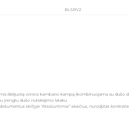
BLSRV2
elėmis išklijuotą vonios kambario kampą (kombinuojama su dušo 
su įrengtu dušo nutekėjimo lataku.
dokumentus skiltyje "Atsisiuntimai" skaičius, nurodytas konkre