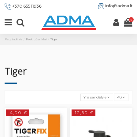
info@adma.lt
+370 655 11936
0
Pagrindinis
Prekių ženklai
Tiger
Tiger
Yra sandėlyje
48
-4,00 €
-12,60 €