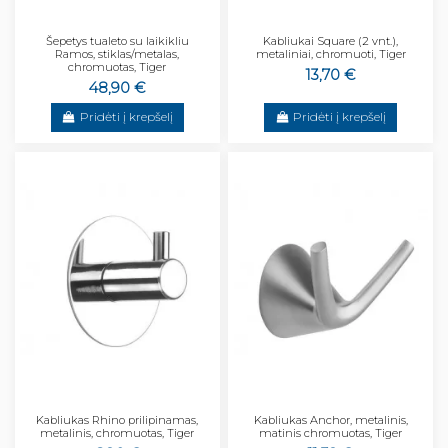
Šepetys tualeto su laikikliu
Kabliukai Square (2 vnt.),
Ramos, stiklas/metalas,
metaliniai, chromuoti, Tiger
chromuotas, Tiger
13,70 €
48,90 €
Pridėti į krepšelį
Pridėti į krepšelį
Kabliukas Rhino prilipinamas,
Kabliukas Anchor, metalinis,
metalinis, chromuotas, Tiger
matinis chromuotas, Tiger