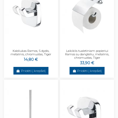
Kabliukas Ramos, S dydis,
Laikiklis tualetiniam popieriui
metalinis, chromuotas, Tiger
Ramos su dangteliu, metalinis,
chromuotas, Tiger
14,80 €
33,90 €
Pridėti į krepšelį
Pridėti į krepšelį