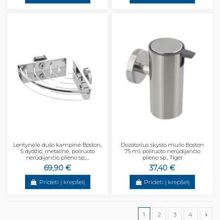
Lentynėlė dušo kampinė Boston,
Dozatorius skysto muilo Boston
S dydžio, metalinė, poliruoto
75 ml, poliruoto nerūdijančio
nerūdijančio plieno sp.,...
plieno sp., Tiger
69,90 €
37,40 €
Pridėti į krepšelį
Pridėti į krepšelį
1
2
3
4