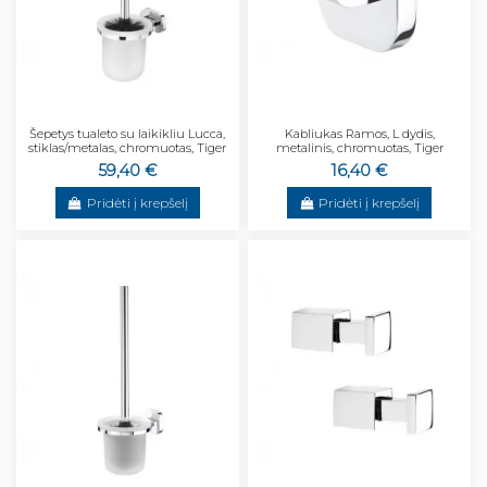
Šepetys tualeto su laikikliu Lucca,
Kabliukas Ramos, L dydis,
stiklas/metalas, chromuotas, Tiger
metalinis, chromuotas, Tiger
59,40 €
16,40 €
Pridėti į krepšelį
Pridėti į krepšelį