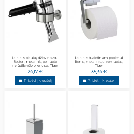
Laikiklis plaukų džiovintuvui
Laikiklis tualetiniam popieriui
Boston, metalinis, poliruoto
Items, metalinis, chromuotas,
nerūdijančio plieno sp., Tiger
Tiger
24,17 €
35,34 €
Pridėti į krepšelį
Pridėti į krepšelį