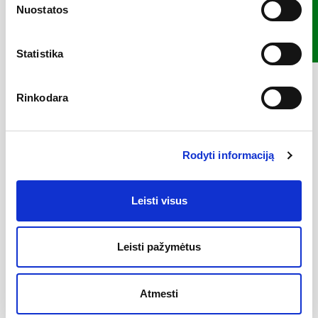
FILTRAS
Nuostatos
Statistika
Rinkodara
Kabliukas Lucca, S dydis,
Kabliukas Lucca, L dydis,
metalinis, chromuotas, Tiger
metalinis, chromuotas, Tiger
Rodyti informaciją
14,90 €
18,80 €
Pridėti į krepšelį
Pridėti į krepšelį
Leisti visus
Leisti pažymėtus
Atmesti