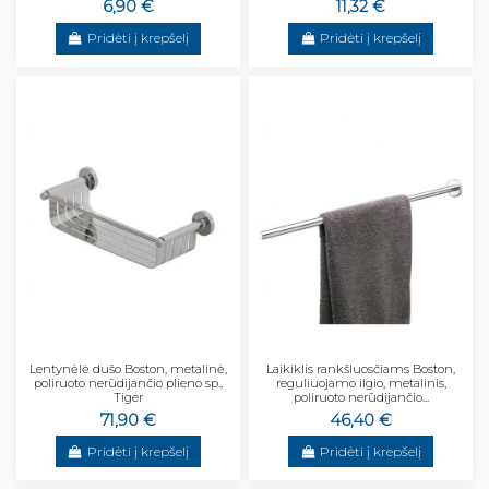
6,90 €
11,32 €
Pridėti į krepšelį
Pridėti į krepšelį
Lentynėlė dušo Boston, metalinė,
Laikiklis rankšluosčiams Boston,
poliruoto nerūdijančio plieno sp.,
reguliuojamo ilgio, metalinis,
Tiger
poliruoto nerūdijančio...
71,90 €
46,40 €
Pridėti į krepšelį
Pridėti į krepšelį