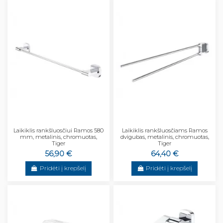
Laikiklis rankšluosčiui Ramos 580
Laikiklis rankšluosčiams Ramos
mm, metalinis, chromuotas,
dvigubas, metalinis, chromuotas,
Tiger
Tiger
56,90 €
64,40 €
Pridėti į krepšelį
Pridėti į krepšelį