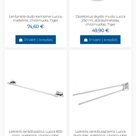
Lentynėlė dušo kampinė Lucca,
Dozatorius skysto muilo Lucca
metalinė, chromuota, Tiger
250 ml, stiklas/metalas,
chromuotas, Tiger
74,60 €
49,90 €
Pridėti į krepšelį
Pridėti į krepšelį
Laikiklis rankšluosčiui Lucca 600
Laikiklis rankšluosčiams Lucca
mm, metalinis, chromuotas,
dvigubas, metalinis, chromuotas,