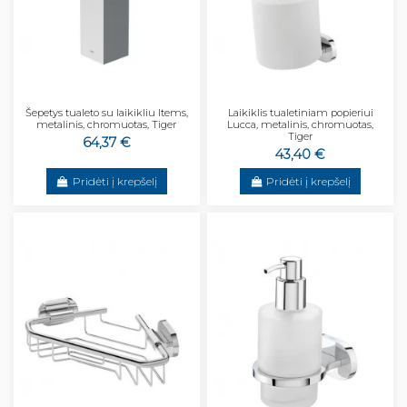
Šepetys tualeto su laikikliu Items,
Laikiklis tualetiniam popieriui
metalinis, chromuotas, Tiger
Lucca, metalinis, chromuotas,
Tiger
64,37 €
43,40 €
Pridėti į krepšelį
Pridėti į krepšelį