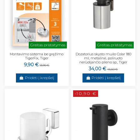
Greitas pristatymas
Greitas pristatymas
Montavimo sistema be gręžimo
Dozatorius skysto muilo Colar 180
TigerFix, Tiger
ml, metalinė, poliruoto
nerūdijančio plieno sp., Tiger
9,90 €
13,90 €
34,00 €
46,60 €
Pridėti į krepšelį
Pridėti į krepšelį
-10,90 €