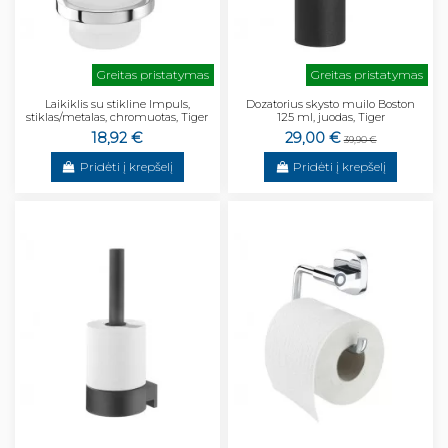
Greitas pristatymas
Greitas pristatymas
Laikiklis su stikline Impuls,
Dozatorius skysto muilo Boston
stiklas/metalas, chromuotas, Tiger
125 ml, juodas, Tiger
18,92 €
29,00 €
39,90 €
Pridėti į krepšelį
Pridėti į krepšelį