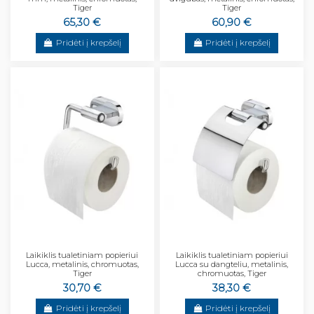
Tiger
Tiger
65,30 €
60,90 €
Pridėti į krepšelį
Pridėti į krepšelį
Laikiklis tualetiniam popieriui
Laikiklis tualetiniam popieriui
Lucca, metalinis, chromuotas,
Lucca su dangteliu, metalinis,
Tiger
chromuotas, Tiger
30,70 €
38,30 €
Pridėti į krepšelį
Pridėti į krepšelį