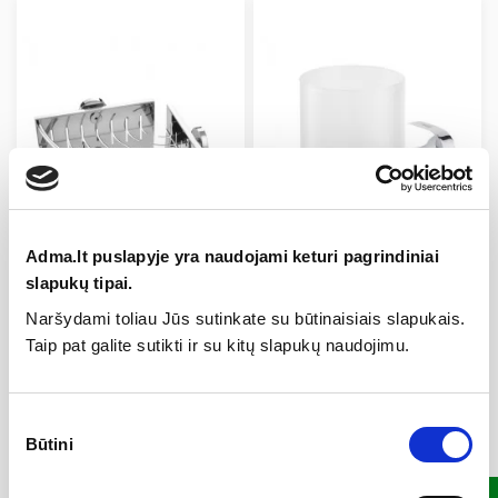
Adma.lt puslapyje yra naudojami keturi pagrindiniai
slapukų tipai.
Lentynėlė dušo kampinė Boston,
Laikiklis su stikline Ramos,
L dydžio, metalinė, poliruoto
stiklas/metalas, chromuotas, Tiger
Naršydami toliau Jūs sutinkate su būtinaisiais slapukais.
nerūdijančio plieno sp.,...
29,30 €
Taip pat galite sutikti ir su kitų slapukų naudojimu.
79,60 €
Pridėti į krepšelį
Pridėti į krepšelį
Sutikimo
Būtini
pasirinkimas