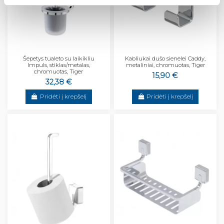
Šepetys tualeto su laikikliu
Kabliukai dušo sienelei Caddy,
Impuls, stiklas/metalas,
metaliniai, chromuotas, Tiger
chromuotas, Tiger
15,90 €
32,38 €
Pridėti į krepšelį
Pridėti į krepšelį