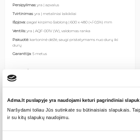
Persipylimas:
yra | apvalus
Tvirtinimas
: yra | metaliniai laikikliai
Išpjova:
pagal kirpimo šabloną | 600 x 480 (+/-0,5%) mm
Ventilis:
yra | AQF-001V (W), valdomas ranka
Pakuotė:
kartoninė dėžė, saugi pristatymams nuo durų iki
durų
Garanttija
: 5 metus
Svarbu.
Šios elektroninės parduotuvės nuotraukose pateiktų
produktų spalva gali nežymiai skirtis nuo realaus gaminio, nes
granito sudėtyje vyrauja natūralūs užpildai ir pigmentai.
Adma.lt puslapyje yra naudojami keturi pagrindiniai slapukų
Naršydami toliau Jūs sutinkate su būtinaisiais slapukais. Taip 
ir su kitų slapukų naudojimu.
Sutikimo