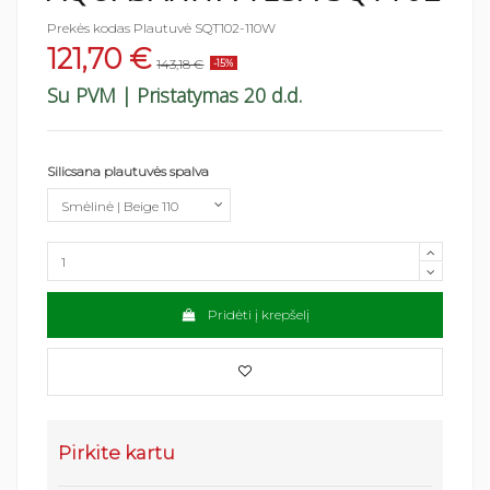
Prekės kodas
Plautuvė SQT102-110W
121,70 €
143,18 €
-15%
Su PVM
| Pristatymas 20 d.d.
Silicsana plautuvės spalva
Pridėti į krepšelį
Pirkite kartu