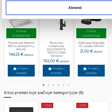
−25%
−15%
−25%
Atmesti
Greitas
Greitas
pristatymas
pristatymas
Praustuvas Balance
Plautuvės
Kabliukas dvigubas
800 su persipylimu,
maišytuvas
10°, juodas, RAVAK
RAVAK
AQUASANITA
21,00 €
28,00 €
REGITO 2063
149,25 €
199,00 €
Silicsana
102,00 €
120,00 €
Pridėti į
Pridėti į
Pridėti į
krepšelį
krepšelį
krepšelį
Kitos prekės toje pačioje kategorijoje (6):
−15%
−15%