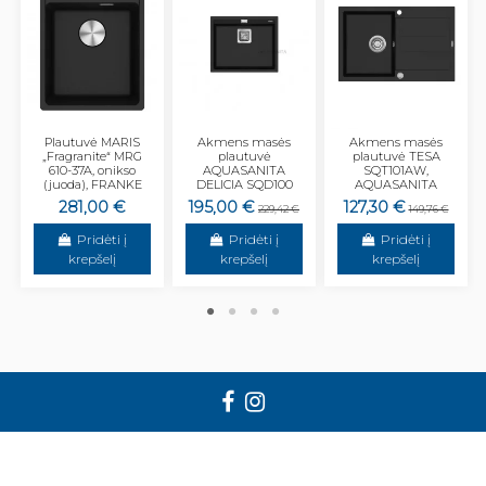
Plautuvė MARIS
Akmens masės
Akmens masės
„Fragranite“ MRG
plautuvė
plautuvė TESA
610-37A, onikso
AQUASANITA
SQT101AW,
(juoda), FRANKE
DELICIA SQD100
AQUASANITA
281,00 €
195,00 €
127,30 €
229,42 €
149,76 €
Pridėti į
Pridėti į
Pridėti į
krepšelį
krepšelį
krepšelį