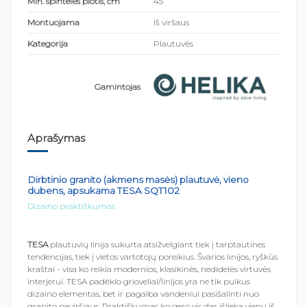
Min. spintelės plotis, cm
45
Montuojama
Iš viršaus
Kategorija
Plautuvės
Gamintojas
Aprašymas
Dirbtinio granito (akmens masės) plautuvė, vieno
dubens, apsukama TESA SQT102
Dizaino praktiškumas
TESA
plautuvių linija sukurta atsižvelgiant tiek į tarptautines
tendencijas, tiek į vietos vartotojų poreikius. Švarios linijos, ryškūs
kraštai - visa ko reikia modernios, klasikinės, nedidelės virtuvės
interjerui. TESA padėklo grioveliai/linijos yra ne tik puikus
dizaino elementas, bet ir pagalba vandeniui pasišalinti nuo
granito paviršiaus. Praktiškumas ko gero vis dar išlieka vienu iš