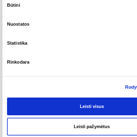
Būtini
pasirinkimas
Nuostatos
Statistika
Rinkodara
Atsiliepimai
Rodyt
Nėra atsiliepimų
Leisti visus
Jums taip pat gali patikti:
Leisti pažymėtus