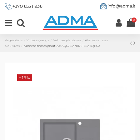
info@adma.lt
+370 655 11936
0
Pagrindinis
Virtuvės įranga
Virtuvės plautuvės
Akmens masės
plautuvės
Akmens masės plautuvė AQUASANITA TESA SQT102
−15%