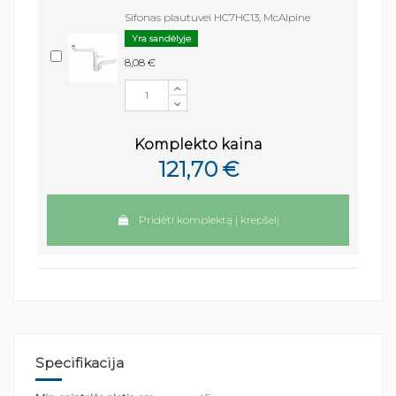
Sifonas plautuvei HC7HC13, McAlpine
Yra sandėlyje
8,08 €
Komplekto kaina
121,70 €
Pridėti komplektą į krepšelį
Specifikacija