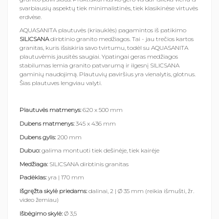
svarbiausių aspektų tiek minimalistinės, tiek klasikinėse virtuvės
erdvėse.
AQUASANITA plautuvės (kriauklės) pagamintos iš patikimo
SILICSANA
dirbtinio granito medžiagos. Tai - jau trečios kartos
granitas, kuris išsiskiria savo tvirtumu, todėl su AQUASANITA
plautuvėmis jausitės saugiai. Ypatingai geras medžiagos
stabilumas lemia granito patvarumą ir ilgesnį SILICSANA
gaminių naudojimą. Plautuvių paviršius yra vienalytis, glotnus.
Šias plautuves lengviau valyti.
Plautuvės matmenys:
620 x 500 mm
Dubens matmenys:
345 x 436 mm
Dubens gylis:
200 mm
Dubuo:
galima montuoti tiek dešinėje, tiek kairėje
Medžiaga:
SILICSANA dirbtinis granitas
Padėklas:
yra | 170 mm
Išgręžta skylė priedams:
dalinai, 2 | Ø 35 mm (reikia išmušti, žr.
video žemiau)
Išbėgimo skylė:
Ø 3,5