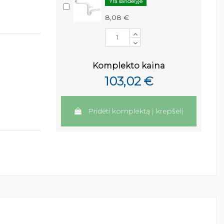
Yra sandėlyje
8,08 €
Komplekto kaina
103,02 €
Pridėti komplektą į krepšelį