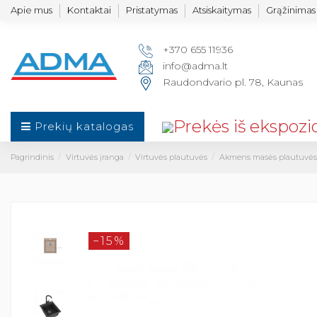
Apie mus
Kontaktai
Pristatymas
Atsiskaitymas
Grąžinimas 
+370 655 11936
info@adma.lt
Raudondvario pl. 78, Kaunas
Prekių katalogas
Pagrindinis
Virtuvės įranga
Virtuvės plautuvės
Akmens masės plautuvės
−15%