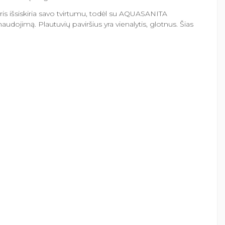
kuris išsiskiria savo tvirtumu, todėl su AQUASANITA
dojimą. Plautuvių paviršius yra vienalytis, glotnus. Šias