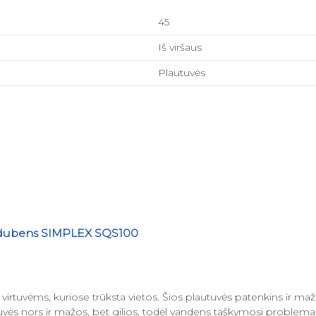
45
Iš viršaus
Plautuvės
o dubens SIMPLEX SQS100
os virtuvėms, kuriose trūksta vietos. Šios plautuvės patenkins ir ma
uvės nors ir mažos, bet gilios, todėl vandens taškymosi problema 