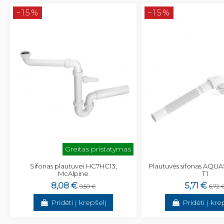
−15%
−15%
Greitas pristatymas
Sifonas plautuvei HC7HC13,
Plautuvės sifonas AQU
McAlpine
T1
8,08 €
5,71 €
9,50 €
6,72 
Pridėti į krepšelį
Pridėti į kre