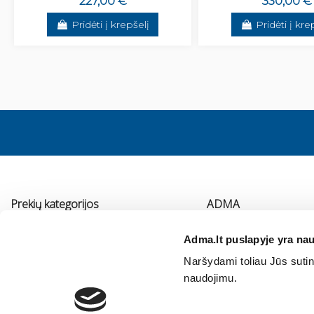
227,00 €
330,00 €
Pridėti į krepšelį
Pridėti į kre
Prekių kategorijos
ADMA
Vonios kambario įranga
Apie mus
Adma.lt puslapyje yra nau
Virtuvės įranga
Kontaktai
Naršydami toliau Jūs sutink
Šildymas
Immergas serviso pa
naudojimu.
Oro kondicionavimas ir vėdinimas
Vidaus vandentiekis ir nuotekos