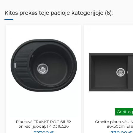
Kitos prekės toje pačioje kategorijoje (6):
Greitas
Plautuvė FRANKE ROG 611-62
Granito plautuvė U
onikso (juoda), 114.0316.526
86x50cm, Elle