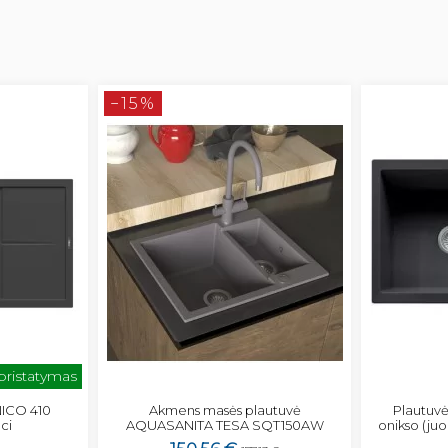
−15%
 pristatymas
NICO 410
Akmens masės plautuvė
Plautuv
ci
AQUASANITA TESA SQT150AW
onikso (juo