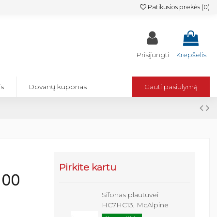
Patikusios prekės (
0
)
Prisijungti
Krepšelis
is
Dovanų kuponas
Gauti pasiūlymą
Pirkite kartu
100
Sifonas plautuvei
HC7HC13, McAlpine