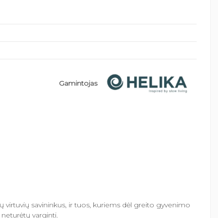
Gamintojas
žų virtuvių savininkus, ir tuos, kuriems dėl greito gyvenimo
neturėtų varginti.