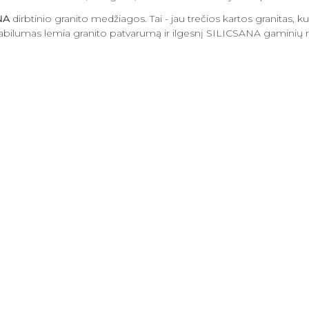
NA
dirbtinio granito medžiagos. Tai - jau trečios kartos granitas, 
abilumas lemia granito patvarumą ir ilgesnį SILICSANA gaminių nau