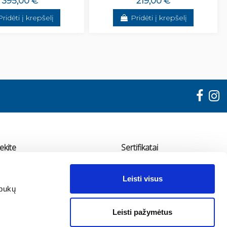
395,00 €
219,00 €
Pridėti į krepšelį
Pridėti į krepšelį
ekite
Sertifikatai
"ADMA"
Leisti visus
udondvario pl. 78, Kaunas
apukų
70 655 11936
Leisti pažymėtus
fo@adma.lt