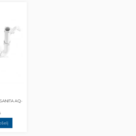
ASANITA AQ-
€
pšelį