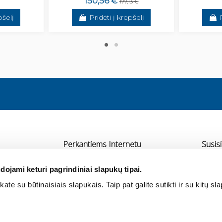
150,56 €
177,13 €
pšelį
Pridėti į krepšelį
Perkantiems Internetu
Susisi
Pristatymas
UAB 
dojami keturi pagrindiniai slapukų tipai.
Atsiskaitymas
Ra
ate su būtinaisiais slapukais. Taip pat galite sutikti ir su kitų sl
rtneriai
Grąžinimas ir garantija
+3
Pirkimo taisyklės
in
Privatumo politika