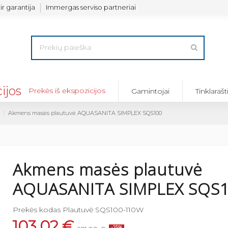
ir garantija
Immergas serviso partneriai
Prekės iš ekspozicijos
Gamintojai
Tinklarašt
Akmens masės plautuvė AQUASANITA SIMPLEX SQS100
Akmens masės plautuvė
AQUASANITA SIMPLEX SQS
Prekės kodas
Plautuvė SQS100-110W
103,02 €
-15%