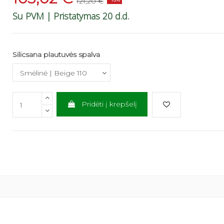
121,20 €
Su PVM
| Pristatymas 20 d.d.
Silicsana plautuvės spalva
Pridėti į krepšelį