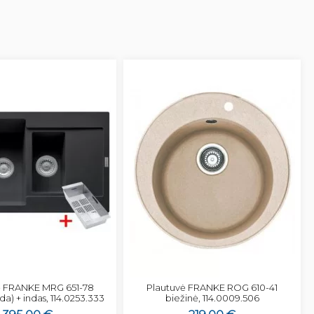
ė FRANKE MRG 651-78
Plautuvė FRANKE ROG 610-41
da) + indas, 114.0253.333
biežinė, 114.0009.506