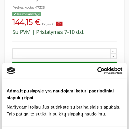
Prekės kodas
47309
Turime sandėlyje.
144,15 €
155,00 €
-7%
Su PVM
| Pristatymas 7-10 d.d.
Pridėti į krepšelį
Adma.lt puslapyje yra naudojami keturi pagrindiniai
slapukų tipai.
Naršydami toliau Jūs sutinkate su būtinaisiais slapukais.
Taip pat galite sutikti ir su kitų slapukų naudojimu.
Specifikacija