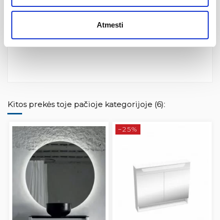
Atsiliepimai
Atmesti
Nėra atsiliepimų
Kitos prekės toje pačioje kategorijoje (6):
−25%