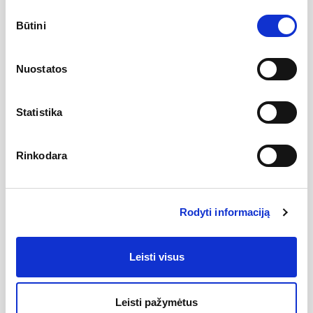
Sutikimo
Svoris, kg
5
Būtini
pasirinkimas
Plotis, cm
70
Aukštis, cm
50
Nuostatos
Gamintojas
Statistika
Rinkodara
Aprašymas
4mm amalgama,
220-240V, 50HZ,
Rodyti informaciją
įjungiamas su sensoriniu mygtuku ant korpuso,
su apsaugos nuo rasojimo funkcija,
Leisti visus
vaizdo didintuvas,
laikrodis,
Leisti pažymėtus
šviesos temperatūra 5000-5500K