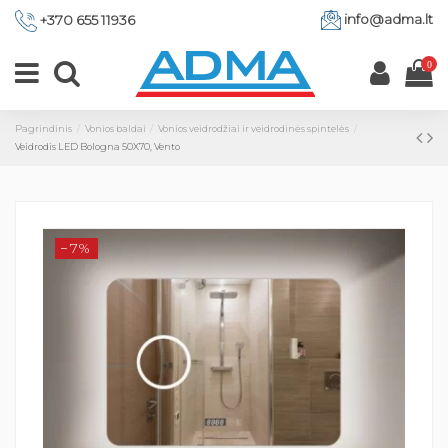
info@adma.lt
+370 655 11936
0
Pagrindinis
Vonios baldai
Vonios veidrodžiai ir veidrodinės spintelės
Veidrodis LED Bologna 50X70, Vento
−7%