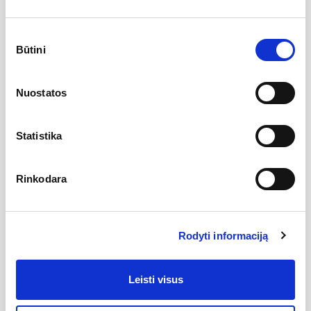
Sutikimo
Specifikacija
Būtini
pasirinkimas
Jungtys
Montuojamas ant sienos
Aukštis
0
Nuostatos
Serija
Termostat
Medžiaga
Metalas
Statistika
Montavimo tipas
Kabinami ant sienų
Spalva
Blizgus chromas
Rinkodara
Kilmės šalis
Čekijos Respublika
Segmentų kiekis
0
Rodyti informaciją
Gamintojas
Leisti visus
Aprašymas