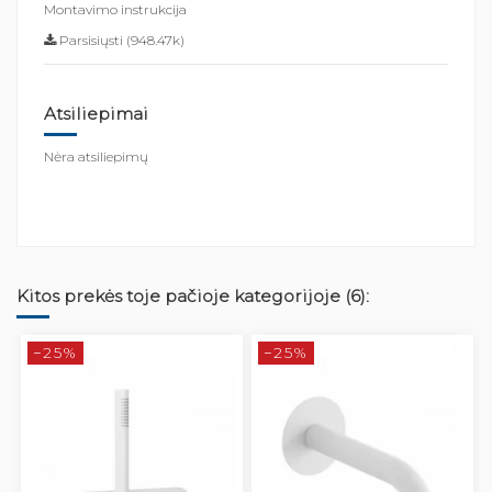
Montavimo instrukcija
Parsisiųsti (948.47k)
Atsiliepimai
Nėra atsiliepimų
Kitos prekės toje pačioje kategorijoje (6):
−25%
−25%