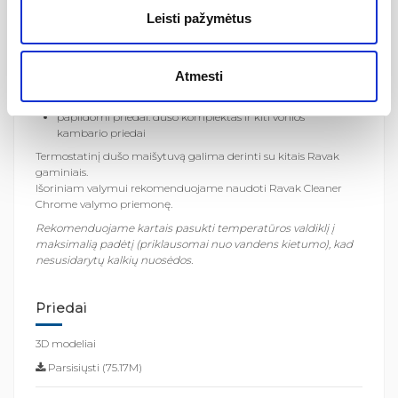
Leisti pažymėtus
atstumas tarp centrų: 150 mm
kasetė: termostatinė, vandens temperatūros reguliavimui
spalva: CR - chromas
Atmesti
valdymas: temperatūros valdymas dešinėje
tinka: visoms Ravak vonioms
papildomi priedai: dušo komplektas ir kiti vonios
kambario priedai
Termostatinį dušo maišytuvą galima derinti su kitais Ravak
gaminiais.
Išoriniam valymui rekomenduojame naudoti Ravak Cleaner
Chrome valymo priemonę.
Rekomenduojame kartais pasukti temperatūros valdiklį į
maksimalią padėtį (priklausomai nuo vandens kietumo), kad
nesusidarytų kalkių nuosėdos.
Priedai
3D modeliai
Parsisiųsti (75.17M)