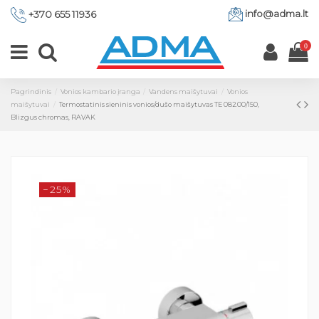
info@adma.lt
+370 655 11936
0
Pagrindinis
Vonios kambario įranga
Vandens maišytuvai
Vonios
maišytuvai
Termostatinis sieninis vonios/dušo maišytuvas TE 082.00/150,
Blizgus chromas, RAVAK
−25%