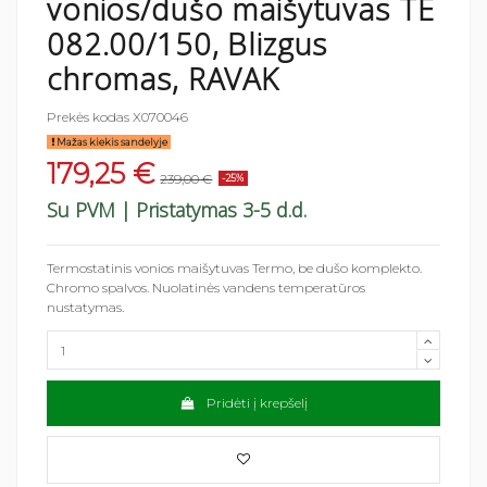
vonios/dušo maišytuvas TE
082.00/150, Blizgus
chromas, RAVAK
Prekės kodas
X070046
Mažas kiekis sandelyje
179,25 €
239,00 €
-25%
Su PVM
| Pristatymas 3-5 d.d.
Termostatinis vonios maišytuvas Termo, be dušo komplekto.
Chromo spalvos. Nuolatinės vandens temperatūros
nustatymas.
Pridėti į krepšelį