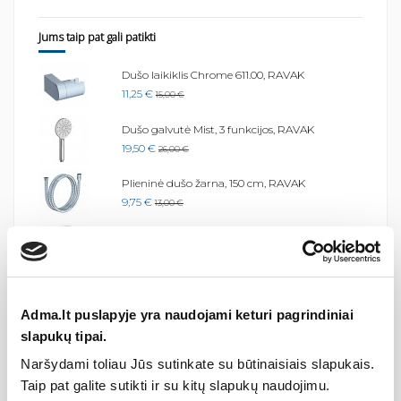
Jums taip pat gali patikti
Dušo laikiklis Chrome 611.00, RAVAK
11,25 €
15,00 €
Dušo galvutė Mist, 3 funkcijos, RAVAK
19,50 €
26,00 €
Plieninė dušo žarna, 150 cm, RAVAK
9,75 €
13,00 €
Cleaner Chrome, RAVAK
5,77 €
7,69 €
Dvigubas pasukamas rankšluosčių...
29,25 €
39,00 €
Adma.lt puslapyje yra naudojami keturi pagrindiniai
slapukų tipai.
Naršydami toliau Jūs sutinkate su būtinaisiais slapukais.
Taip pat galite sutikti ir su kitų slapukų naudojimu.