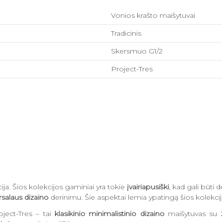
Vonios krašto maišytuvai
Tradicinis
Skersmuo G1/2
Project-Tres
ja. Šios kolekcijos gaminiai yra tokie
įvairiapusiški
, kad gali būti 
rsalaus dizaino
derinimu. Šie aspektai lemia ypatingą šios kolekci
oject-Tres
– tai
klasikinio minimalistinio dizaino
maišytuvas su