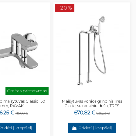
−20%
Greitas pristatymas
o maišytuvas Classic 150
Maišytuvas vonios grindinis Tres
mm, RAVAK
Clasic, su rankiniu dušu, TRES
6,25 €
670,82 €
115,00 €
838,53 €
Pridėti į krepšelį
Pridėti į krepšelį