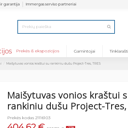
ir garantija
Immergas serviso partneriai
Prekės iš ekspozicijos
Gamintojai
Tinklarašt
ai
Maišytuvas vonios kraštui su rankiniu dušu Project-Tres, TRES
Maišytuvas vonios kraštui 
rankiniu dušu Project-Tres
Prekės kodas
21116103
404,62 €
-20%