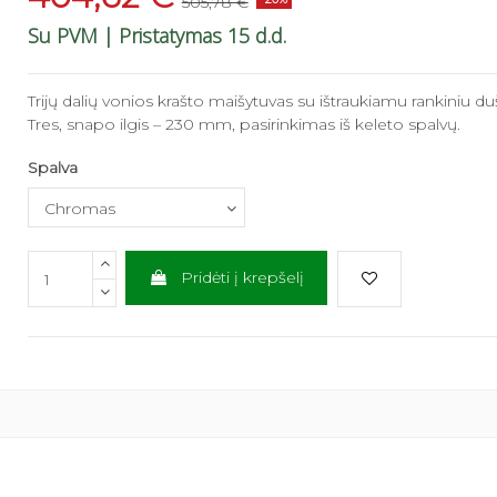
505,78 €
Su PVM
| Pristatymas 15 d.d.
Trijų dalių vonios krašto maišytuvas su ištraukiamu rankiniu d
Tres, snapo ilgis – 230 mm, pasirinkimas iš keleto spalvų.
Spalva
Pridėti į krepšelį