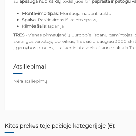
su
apsauga nuo kalkių
, todėl juos itin
paprasta ir patogu val
Montavimo tipas:
Montuojamas ant krašto
Spalva
: Pasirinkimas iš keleto spalvų
Kilmės šalis:
Ispanija
TRES
- vienas pirmaujančių Europoje, ispanų gamintojas, g
skirtingus vartotojų poreikius, Tres siūlo daugiau 3000 ski
į gamybos procesą - tai kertiniai aspektai, kurie sukuria
Atsiliepimai
Nėra atsiliepimų
Kitos prekės toje pačioje kategorijoje (6):