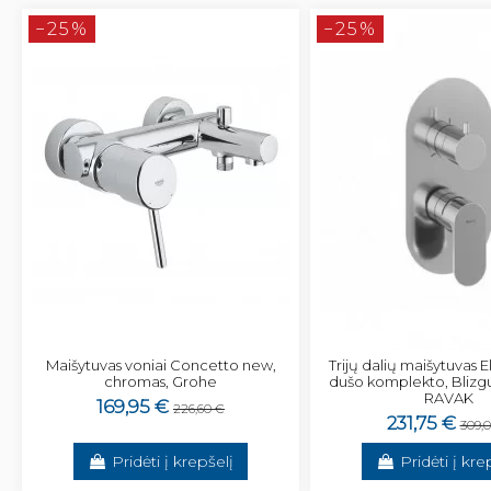
−25%
−25%
Maišytuvas voniai Concetto new,
Trijų dalių maišytuvas 
chromas, Grohe
dušo komplekto, Blizg
RAVAK
169,95 €
226,60 €
231,75 €
309,
Pridėti į krepšelį
Pridėti į kre