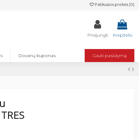
Patikusios prekės (
0
)
Prisijungti
Krepšelis
is
Dovanų kuponas
Gauti pasiūlymą
su
, TRES