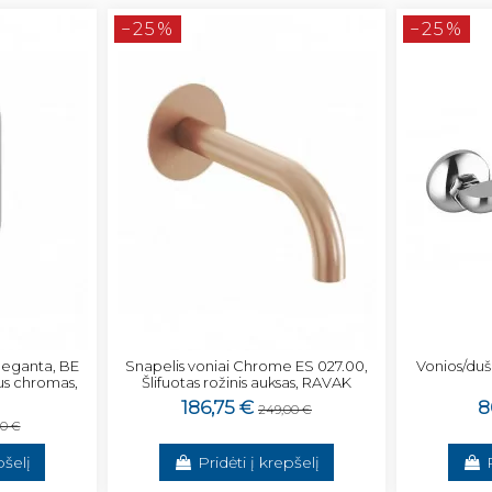
−25%
−25%
Eleganta, BE
Snapelis voniai Chrome ES 027.00,
Vonios/duš
us chromas,
Šlifuotas rožinis auksas, RAVAK
186,75 €
8
249,00 €
00 €
pšelį
Pridėti į krepšelį