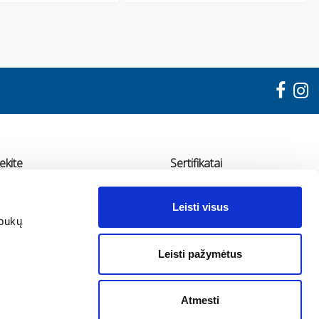
ekite
Sertifikatai
"ADMA"
Leisti visus
udondvario pl. 78, Kaunas
apukų
70 655 11936
Leisti pažymėtus
fo@adma.lt
Atmesti