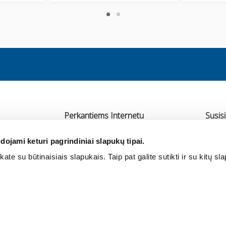
Perkantiems Internetu
Susisi
Pristatymas
UAB 
dojami keturi pagrindiniai slapukų tipai.
Atsiskaitymas
Ra
ate su būtinaisiais slapukais. Taip pat galite sutikti ir su kitų sl
rtneriai
Grąžinimas ir garantija
+3
Pirkimo taisyklės
in
Privatumo politika