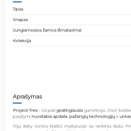
Tipas
Snapas
Jungiamosios žarnos išmatavimai
Kolekcija
Aprašymas
Project-Tres
– tai pati
ypatingiausia
gamintojo „Tres“ kolekci
pasižymi
nuostabia apdaila
,
pažangių technologijų
ir
unive
Trijų dalių vonios krašto maišytuvas su rankiniu dušu Pr