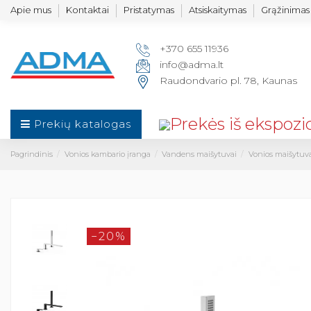
Apie mus
Kontaktai
Pristatymas
Atsiskaitymas
Grąžinimas 
+370 655 11936
info@adma.lt
Raudondvario pl. 78, Kaunas
Prekių katalogas
Pagrindinis
Vonios kambario įranga
Vandens maišytuvai
Vonios maišytuv
−20%