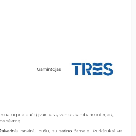
Gamintojas
derinami prie pačių įvairiausių vonios kambario interjerų,
jos sėkmę.
žalvariniu
rankiniu dušu, su
satino
žarnele. Purkštukai yra