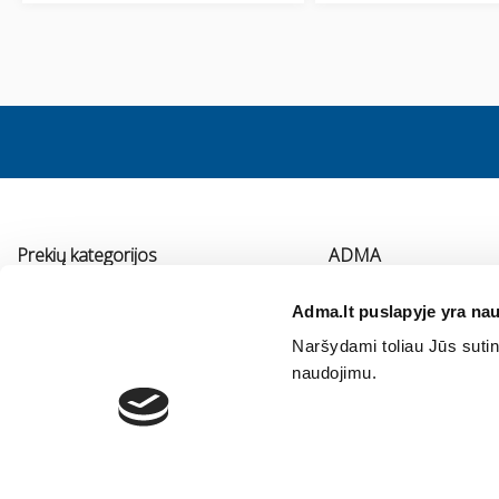
Prekių kategorijos
ADMA
Vonios kambario įranga
Apie mus
Adma.lt puslapyje yra nau
Virtuvės įranga
Kontaktai
Naršydami toliau Jūs sutink
Šildymas
Immergas serviso pa
naudojimu.
Oro kondicionavimas ir vėdinimas
Vidaus vandentiekis ir nuotekos
Vonios baldai
Sodo technika