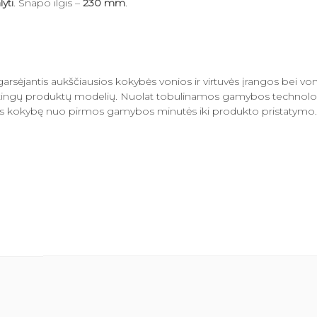
yti
. Snapo ilgis –
230 mm
.
arsėjantis aukščiausios kokybės vonios ir virtuvės įrangos bei v
rtingų produktų modelių. Nuolat tobulinamos gamybos technologijos
 Tres kokybę nuo pirmos gamybos minutės iki produkto pristatymo.