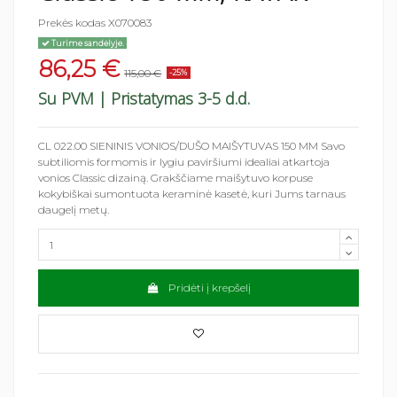
Prekės kodas
X070083
Turime sandėlyje.
86,25 €
115,00 €
-25%
Su PVM
| Pristatymas 3-5 d.d.
CL 022.00 SIENINIS VONIOS/DUŠO MAIŠYTUVAS 150 MM Savo
subtiliomis formomis ir lygiu paviršiumi idealiai atkartoja
vonios Classic dizainą. Grakščiame maišytuvo korpuse
kokybiškai sumontuota keraminė kasetė, kuri Jums tarnaus
daugelį metų.
Pridėti į krepšelį