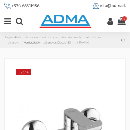
info@adma.lt
+370 655 11936
0
Pagrindinis
Vonios kambario įranga
Vandens maišytuvai
Vonios
maišytuvai
Vonios/dušo maišytuvas Classic 150 mm, RAVAK
−25%