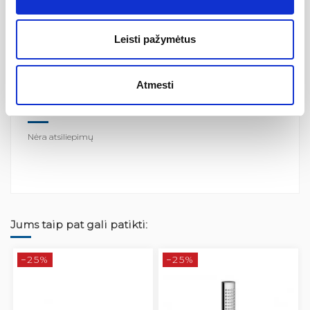
galimybe montuoti hidromasažines sistemas, dušo kabinas ir
duris, praustuvus, vonios kambario baldus, maišytuvus ir platų
įvairiausių priedų pasirinkimą.
Leisti pažymėtus
Mūsų sprendimai paremti daugiau kaip dvidešimties metų
patirtimi. Tapome didžiausiu gamintoju Čekijoje ir išlaikome
dominuojančią padėtį Centrinėje Europoje.
Atmesti
Atsiliepimai
Nėra atsiliepimų
Jums taip pat gali patikti:
−25%
−25%