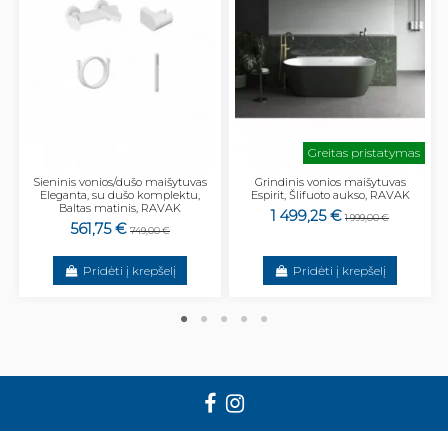
Greitas pristatymas
Sieninis vonios/dušo maišytuvas
Grindinis vonios maišytuvas
Eleganta, su dušo komplektu,
Espirit, Šlifuoto aukso, RAVAK
Baltas matinis, RAVAK
1 499,25 €
1 999,00 €
561,75 €
749,00 €
Pridėti į krepšelį
Pridėti į krepšelį