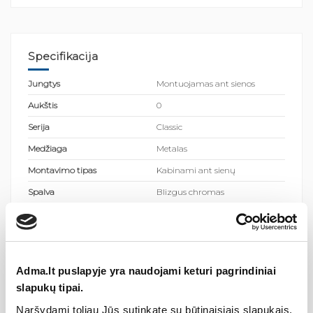
Specifikacija
Jungtys
Montuojamas ant sienos
Aukštis
0
Serija
Classic
Medžiaga
Metalas
Montavimo tipas
Kabinami ant sienų
Spalva
Blizgus chromas
Kilmės šalis
Čekijos Respublika
Segmentų kiekis
0
Adma.lt puslapyje yra naudojami keturi pagrindiniai
Gamintojas
slapukų tipai.
Naršydami toliau Jūs sutinkate su būtinaisiais slapukais.