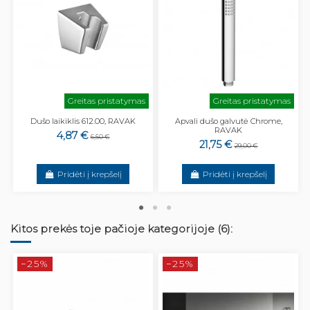
Greitas pristatymas
Greitas pristatymas
Dušo laikiklis 612.00, RAVAK
Apvali dušo galvutė Chrome,
RAVAK
4,87 €
6,50 €
21,75 €
29,00 €
Pridėti į krepšelį
Pridėti į krepšelį
Kitos prekės toje pačioje kategorijoje (6):
−25%
−25%