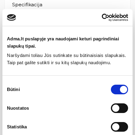
Specifikacija
Tipas
Virštinkiniai vonios maišytuvai
Kolekcija
Ecostat
Adma.lt puslapyje yra naudojami keturi pagrindiniai
slapukų tipai.
Gamintojas
Naršydami toliau Jūs sutinkate su būtinaisiais slapukais.
Taip pat galite sutikti ir su kitų slapukų naudojimu.
Aprašymas
Sutikimo
Būtini
pasirinkimas
Hansgrohe SE” yra vokiečių gamintojas iš Švarcvaldo (Black
forest) regiono. Kompaniją „Hansgrohe“ 1901 metais įkūrė
Nuostatos
Hans‘as Grohe ir iki šiol jos akcininkai yra įkūrėjo anūkai.
Tradicijos ir lyderystė leidžia kompanijai užimti svarbią vietą
santechnikos pramonėje. Gamintojas yra pripažintas dizaino
Statistika
lyderis šioje srityje.