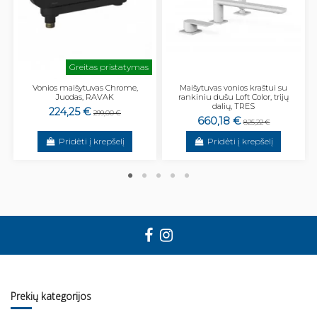
Greitas pristatymas
Vonios maišytuvas Chrome,
Maišytuvas vonios kraštui su
Juodas, RAVAK
rankiniu dušu Loft Color, trijų
dalių, TRES
224,25 €
299,00 €
660,18 €
825,22 €
Pridėti į krepšelį
Pridėti į krepšelį
Prekių kategorijos