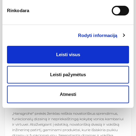
„Hansgrohe“ asortimente yra vandens maišytuvai vonios
Rinkodara
kambariui ir virtuvei, visi prietaisai dušui, įvairios virštinkinės ir
potinkinės dušo sistemos, aksesuarai bei vandens nubėgimo
sistemos. Virtuvei siūlomi ne tik maišytuvai, bet ir aukštos
kokybės nerūdijančio plieno ir granitinės plautuvės. Gamintojo
Rodyti informaciją
produktai pristatomi šiais prekiniais ženklais: „AXOR” ir
„hansgrohe”. „AXOR” siūlo ypatingo dizaino (avangardo,
modernaus ar klasikinio), prabangius aukščiausios kokybės
vandens maišytuvus, dušo komplektus, aksesuarus ir
Leisti visus
veidrodžius. Išbaigtos kolekcijos individualiam svajonių vonios
kambariui, sukurtos pasaulinio garso dizainerių (Philippe
Starck, Antonio Citterio, Jean-Marie Massaud, Phoenix Product
Leisti pažymėtus
Design, Patricia Urquiola). Aukščiausia produktų kokybė,
funkcionalumas ir ergonomiškumas!
Atmesti
PRIDĖTINĖ VERTĖ
„Hansgrohe“ prekės ženklas reiškia novatoriškus sprendimus,
funkcionalų dizainą ir nepriekaištingą kokybę vonios kambariui
ir virtuvei. Atsižvelgiant į estetiką, novatorišką dvasią ir vokišką
inžinerinę patirtį, gaminami produktai, kurie išsiskiria puikiu
dizainu ir funkcionalumu. Nesenstantis dizainas ir vokiška