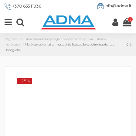
info@adma.lt
+370 655 11936
0
Pagrindinis
Vonios kambario įranga
Vandens maišytuvai
Vonios
maišytuvai
Maišytuvas voniai termostatinis Ecostat Select chromas/baltas,
Hansgrohe
−25%