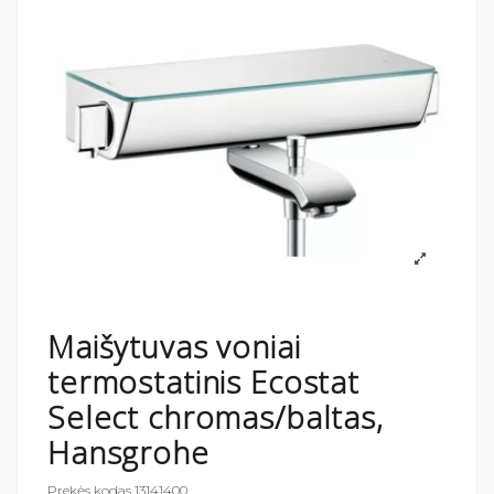
Maišytuvas voniai
termostatinis Ecostat
Select chromas/baltas,
Hansgrohe
Prekės kodas
13141400