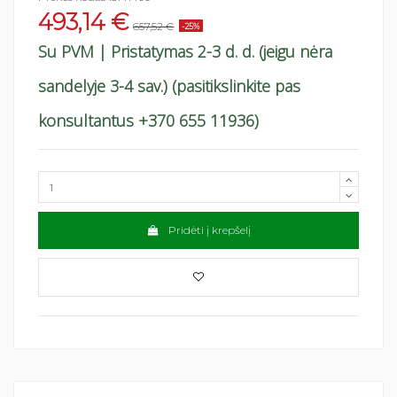
493,14 €
657,52 €
-25%
Su PVM
| Pristatymas 2-3 d. d. (jeigu nėra
sandelyje 3-4 sav.) (pasitikslinkite pas
konsultantus +370 655 11936)
Pridėti į krepšelį