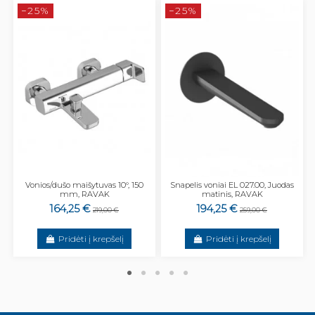
−25%
−25%
Vonios/dušo maišytuvas 10°, 150
Snapelis voniai EL 027.00, Juodas
mm, RAVAK
matinis, RAVAK
164,25 €
194,25 €
219,00 €
259,00 €
Pridėti į krepšelį
Pridėti į krepšelį