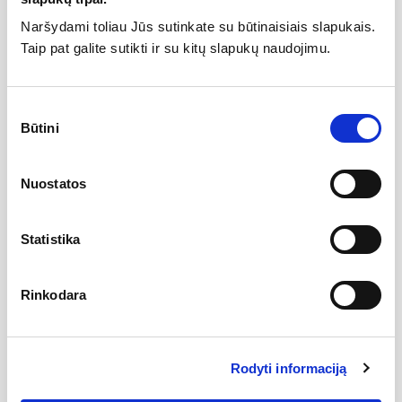
Naršydami toliau Jūs sutinkate su būtinaisiais slapukais.
Specifikacija
Taip pat galite sutikti ir su kitų slapukų naudojimu.
Svoris
3
75 kg
Sutikimo
Tipas
Virštinkiniai vonios maišytuvai
Būtini
pasirinkimas
Atstumas tarp pajungimų
140-160 mm
Aukštis
70 mm
Nuostatos
Plotis
265 mm
Spalva
Chromas
Statistika
Projekcija
150 mm
Rinkodara
Gamintojas
Rodyti informaciją
Aprašymas