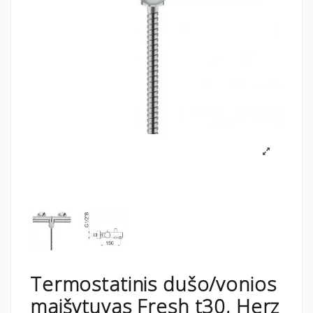
Termostatinis dušo/vonios
maišytuvas Fresh t30, Herz