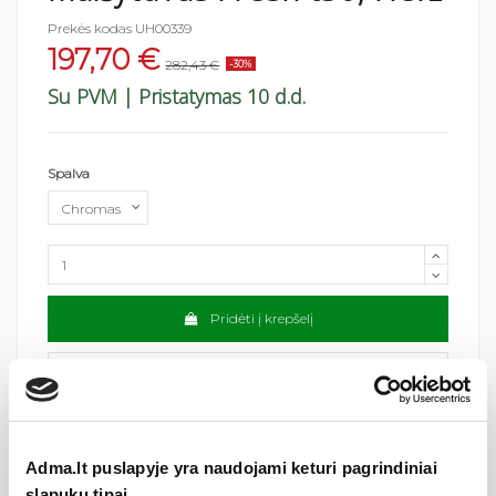
Prekės kodas
UH00339
197,70 €
282,43 €
-30%
Su PVM
| Pristatymas 10 d.d.
Spalva
Pridėti į krepšelį
Adma.lt puslapyje yra naudojami keturi pagrindiniai
slapukų tipai.