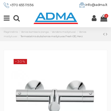
info@adma.lt
+370 655 11936
0
Pagrindinis
Vonios kambario įranga
Vandens maišytuvai
Vonios
maišytuvai
Termostatinis dušo/vonios maišytuvas Fresh t30, Herz
−30%