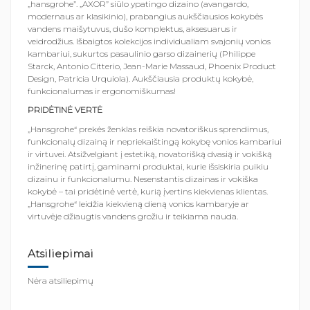
„hansgrohe”. „AXOR” siūlo ypatingo dizaino (avangardo,
modernaus ar klasikinio), prabangius aukščiausios kokybės
vandens maišytuvus, dušo komplektus, aksesuarus ir
veidrodžius. Išbaigtos kolekcijos individualiam svajonių vonios
kambariui, sukurtos pasaulinio garso dizainerių (Philippe
Starck, Antonio Citterio, Jean-Marie Massaud, Phoenix Product
Design, Patricia Urquiola). Aukščiausia produktų kokybė,
funkcionalumas ir ergonomiškumas!
PRIDĖTINĖ VERTĖ
„Hansgrohe“ prekės ženklas reiškia novatoriškus sprendimus,
funkcionalų dizainą ir nepriekaištingą kokybę vonios kambariui
ir virtuvei. Atsižvelgiant į estetiką, novatorišką dvasią ir vokišką
inžinerinę patirtį, gaminami produktai, kurie išsiskiria puikiu
dizainu ir funkcionalumu. Nesenstantis dizainas ir vokiška
kokybė – tai pridėtinė vertė, kurią įvertins kiekvienas klientas.
„Hansgrohe“ leidžia kiekvieną dieną vonios kambaryje ar
virtuvėje džiaugtis vandens grožiu ir teikiama nauda.
Atsiliepimai
Nėra atsiliepimų