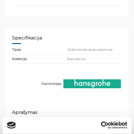
Specifikacija
Tipas
Virštinkinės dušo sistemos
Kolekcija
Raindance
Gamintojas
Aprašymas
Dušo sistema Hansgrohe Raindance E 300
Sistemos Hansgrohe Raindance E 300 ypatybės: