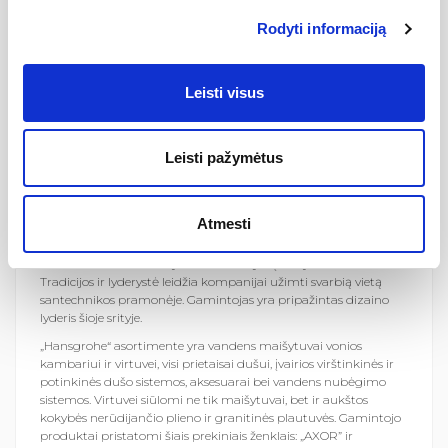
Rodyti informaciją
Leisti visus
Leisti pažymėtus
Atmesti
Hansgrohe SE” yra vokiečių gamintojas iš Švarcvaldo (Black
forest) regiono. Kompaniją „Hansgrohe“ 1901 metais įkūrė
Hans‘as Grohe ir iki šiol jos akcininkai yra įkūrėjo anūkai.
Tradicijos ir lyderystė leidžia kompanijai užimti svarbią vietą
santechnikos pramonėje. Gamintojas yra pripažintas dizaino
lyderis šioje srityje.
„Hansgrohe“ asortimente yra vandens maišytuvai vonios
kambariui ir virtuvei, visi prietaisai dušui, įvairios virštinkinės ir
potinkinės dušo sistemos, aksesuarai bei vandens nubėgimo
sistemos. Virtuvei siūlomi ne tik maišytuvai, bet ir aukštos
kokybės nerūdijančio plieno ir granitinės plautuvės. Gamintojo
produktai pristatomi šiais prekiniais ženklais: „AXOR” ir