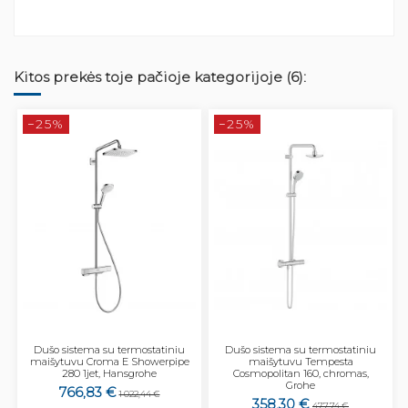
Kitos prekės toje pačioje kategorijoje (6):
−25%
−25%
Dušo sistema su termostatiniu
Dušo sistema su termostatiniu
maišytuvu Croma E Showerpipe
maišytuvu Tempesta
280 1jet, Hansgrohe
Cosmopolitan 160, chromas,
Grohe
766,83 €
1 022,44 €
358,30 €
477,74 €