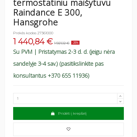
termostatiniu maišytuvu
Raindance E 300,
Hansgrohe
Prekės kodas
27361000
1 440,84 €
1 921,12 €
-25%
Su PVM
| Pristatymas 2-3 d. d. (jeigu nėra
sandelyje 3-4 sav.) (pasitikslinkite pas
konsultantus +370 655 11936)
Pridėti į krepšelį