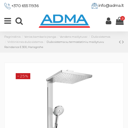
info@adma.lt
+370 655 11936
0
Pagrindinis
Vonios kambario įranga
Vandens maišytuvai
Dušo sistemos
Virštinkinės dušo sistemos
Dušo sistema su termostatiniu maišytuvu
Raindance E 300, Hansgrohe
−25%