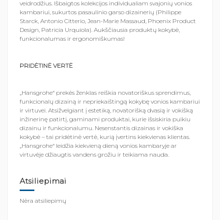
veidrodžius. Išbaigtos kolekcijos individualiam svajonių vonios
kambariui, sukurtos pasaulinio garso dizainerių (Philippe
Starck, Antonio Citterio, Jean-Marie Massaud, Phoenix Product
Design, Patricia Urquiola). Aukščiausia produktų kokybė,
funkcionalumas ir ergonomiškumas!
PRIDĖTINĖ VERTĖ
„Hansgrohe“ prekės ženklas reiškia novatoriškus sprendimus,
funkcionalų dizainą ir nepriekaištingą kokybę vonios kambariui
ir virtuvei. Atsižvelgiant į estetiką, novatorišką dvasią ir vokišką
inžinerinę patirtį, gaminami produktai, kurie išsiskiria puikiu
dizainu ir funkcionalumu. Nesenstantis dizainas ir vokiška
kokybė – tai pridėtinė vertė, kurią įvertins kiekvienas klientas.
„Hansgrohe“ leidžia kiekvieną dieną vonios kambaryje ar
virtuvėje džiaugtis vandens grožiu ir teikiama nauda.
Atsiliepimai
Nėra atsiliepimų