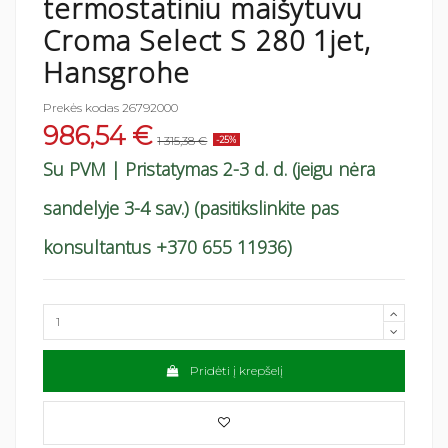
termostatiniu maišytuvu
Croma Select S 280 1jet,
Hansgrohe
Prekės kodas
26792000
986,54 €
1 315,38 €
-25%
Su PVM
| Pristatymas 2-3 d. d. (jeigu nėra
sandelyje 3-4 sav.) (pasitikslinkite pas
konsultantus +370 655 11936)
Pridėti į krepšelį