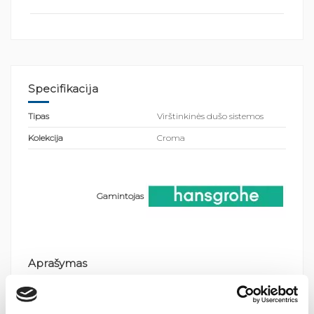
Specifikacija
Tipas
Virštinkinės dušo sistemos
Kolekcija
Croma
Gamintojas
Aprašymas
Dušo sistema su termostatu Hansgrohe Croma Select S 280 1jet
Sistemos sudėtis ir savybės: