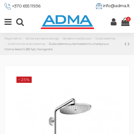
info@adma.lt
+370 655 11936
0
Pagrindinis
Vonios kambario įranga
Vandens maišytuvai
Dušo sistemos
Virštinkinės dušo sistemos
Dušo sistema su termostatiniu maišytuvu
Croma Select S 280 1jet, Hansgrohe
−25%