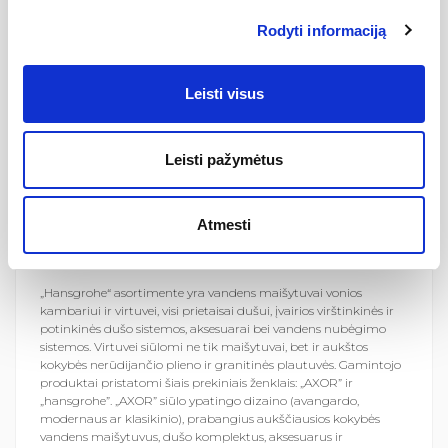
Rodyti informaciją
Leisti visus
Hansgrohe SE” yra vokiečių gamintojas iš Švarcvaldo (Black
Leisti pažymėtus
forest) regiono. Kompaniją „Hansgrohe“ 1901 metais įkūrė
Hans‘as Grohe ir iki šiol jos akcininkai yra įkūrėjo anūkai.
Tradicijos ir lyderystė leidžia kompanijai užimti svarbią vietą
santechnikos pramonėje. Gamintojas yra pripažintas dizaino
Atmesti
lyderis šioje srityje.
„Hansgrohe“ asortimente yra vandens maišytuvai vonios
kambariui ir virtuvei, visi prietaisai dušui, įvairios virštinkinės ir
potinkinės dušo sistemos, aksesuarai bei vandens nubėgimo
sistemos. Virtuvei siūlomi ne tik maišytuvai, bet ir aukštos
kokybės nerūdijančio plieno ir granitinės plautuvės. Gamintojo
produktai pristatomi šiais prekiniais ženklais: „AXOR” ir
„hansgrohe”. „AXOR” siūlo ypatingo dizaino (avangardo,
modernaus ar klasikinio), prabangius aukščiausios kokybės
vandens maišytuvus, dušo komplektus, aksesuarus ir