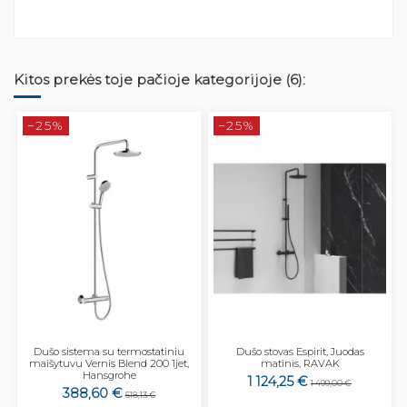
Kitos prekės toje pačioje kategorijoje (6):
−25%
−25%
Dušo sistema su termostatiniu
Dušo stovas Espirit, Juodas
maišytuvu Vernis Blend 200 1jet,
matinis, RAVAK
Hansgrohe
1 124,25 €
1 499,00 €
388,60 €
518,13 €