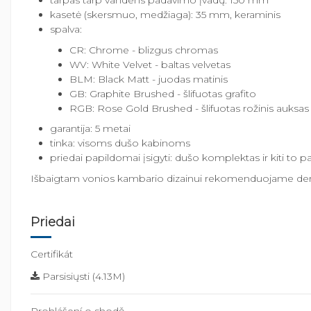
tarpas tarp vandens padavimo įvadų: 150 mm
kasetė (skersmuo, medžiaga): 35 mm, keraminis
spalva:
CR: Chrome - blizgus chromas
WV: White Velvet - baltas velvetas
BLM: Black Matt - juodas matinis
GB: Graphite Brushed - šlifuotas grafito
RGB: Rose Gold Brushed - šlifuotas rožinis auksas
garantija: 5 metai
tinka: visoms dušo kabinoms
priedai papildomai įsigyti: dušo komplektas ir kiti to p
Išbaigtam vonios kambario dizainui rekomenduojame deri
Priedai
Certifikát
Parsisiųsti (4.13M)