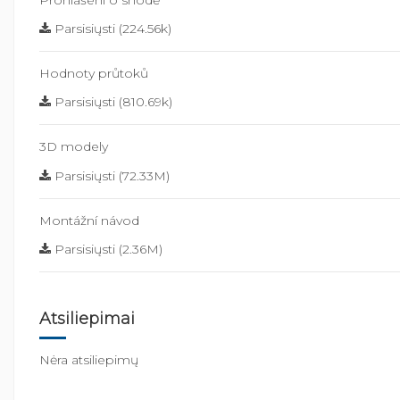
Prohlášení o shodě
Parsisiųsti (224.56k)
Hodnoty průtoků
Parsisiųsti (810.69k)
3D modely
Parsisiųsti (72.33M)
Montážní návod
Parsisiųsti (2.36M)
Atsiliepimai
Nėra atsiliepimų