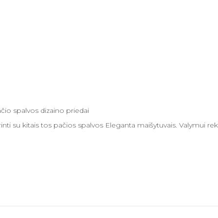
ačio spalvos dizaino priedai
nti su kitais tos pačios spalvos Eleganta maišytuvais. Valymu