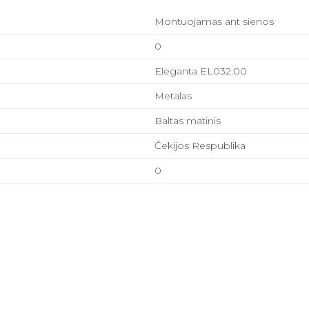
Montuojamas ant sienos
0
Eleganta EL032.00
Metalas
Baltas matinis
Čekijos Respublika
0