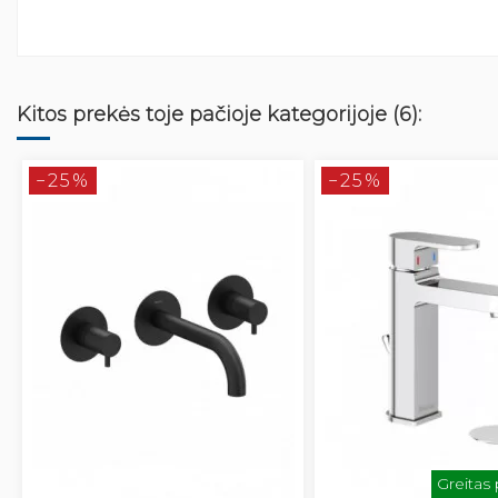
Kitos prekės toje pačioje kategorijoje (6):
−25%
−25%
Greitas