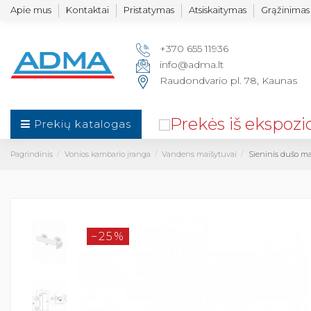
Apie mus
Kontaktai
Pristatymas
Atsiskaitymas
Grąžinimas 
+370 655 11936
info@adma.lt
Raudondvario pl. 78, Kaunas
Prekių katalogas
Pagrindinis
Vonios kambario įranga
Vandens maišytuvai
Sieninis dušo ma
−25%