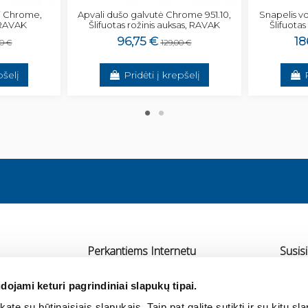
i Chrome,
Apvali dušo galvutė Chrome 951.10,
Snapelis v
 RAVAK
Šlifuotas rožinis auksas, RAVAK
Šlifuotas
96,75 €
18
00 €
129,00 €
pšelį
Pridėti į krepšelį
Perkantiems Internetu
Susisi
Pristatymas
UAB 
dojami keturi pagrindiniai slapukų tipai.
Atsiskaitymas
Ra
ate su būtinaisiais slapukais. Taip pat galite sutikti ir su kitų sl