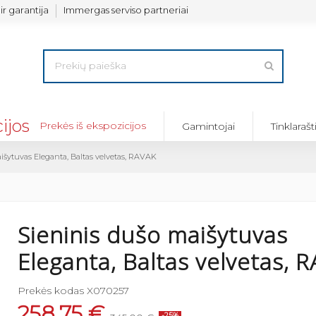
ir garantija
Immergas serviso partneriai
Prekės iš ekspozicijos
Gamintojai
Tinklarašt
išytuvas Eleganta, Baltas velvetas, RAVAK
Sieninis dušo maišytuvas
Eleganta, Baltas velvetas, 
Prekės kodas
X070257
258,75 €
-25%