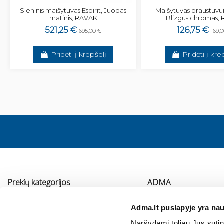
Sieninis maišytuvas Espirit, Juodas
Maišytuvas praustuvu
matinis, RAVAK
Blizgus chromas,
521,25 €
126,75 €
695,00 €
169,
Pridėti į krepšelį
Pridėti į kre
Prekių kategorijos
ADMA
Vonios kambario įranga
Apie mus
Adma.lt puslapyje yra nau
Virtuvės įranga
Kontaktai
Naršydami toliau Jūs sutink