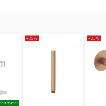
−25%
−25%
 pristatymas