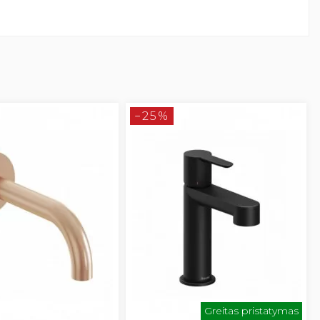
−25%
Greitas pristatymas