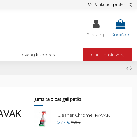
Patikusios prekės (
0
)
Prisijungti
Krepšelis
is
Dovanų kuponas
Gauti pasiūlymą
Jums taip pat gali patikti
RAVAK
Cleaner Chrome, RAVAK
5,77 €
7,69 €