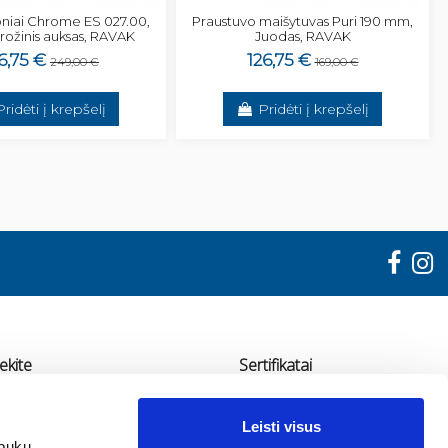
oniai Chrome ES 027.00,
Praustuvo maišytuvas Puri 190 mm,
 rožinis auksas, RAVAK
Juodas, RAVAK
6,75 €
126,75 €
249,00 €
169,00 €
Pridėti į krepšelį
Pridėti į krepšelį
ekite
Sertifikatai
"ADMA"
Leisti visus
udondvario pl. 78, Kaunas
apukų