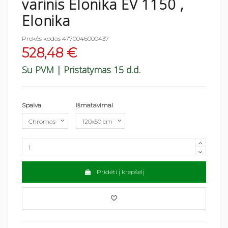
varinis Elonika EV 1150 ,
Elonika
Prekės kodas
4770046000437
528,48 €
Su PVM
| Pristatymas 15 d.d.
Spalva
Išmatavimai
Pridėti į krepšelį