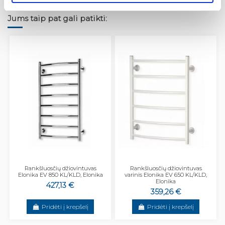
Jums taip pat gali patikti:
Rankšluosčių džiovintuvas
Rankšluosčių džiovintuvas
Elonika EV 850 KL/KLD, Elonika
varinis Elonika EV 650 KL/KLD,
Elonika
427,13 €
359,26 €
Pridėti į krepšelį
Pridėti į krepšelį