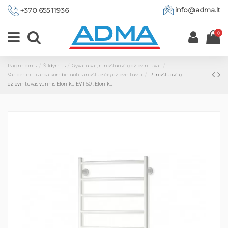
info@adma.lt
+370 655 11936
0
Pagrindinis
Šildymas
Gyvatukai, rankšluosčių džiovintuvai
Vandeniniai arba kombinuoti rankšluosčių džiovintuvai
Rankšluosčių
džiovintuvas varinis Elonika EV 1150 , Elonika