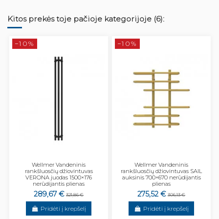
Kitos prekės toje pačioje kategorijoje (6):
−10%
−10%
Wellmer Vandeninis
Wellmer Vandeninis
rankšluosčių džiovintuvas
rankšluosčių džiovintuvas SAIL
VERONA juodas 1500×176
auksinis 700×670 nerūdijantis
nerūdijantis plienas
plienas
289,67 €
275,52 €
321,86 €
306,13 €
Pridėti į krepšelį
Pridėti į krepšelį