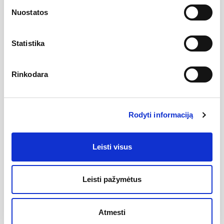
Įvairaus dizaino ir matmenų kilpinius vandeninius rankšluosčių
Nuostatos
džiovintuvus gamina iš žalvario vamzdžio. Universalūs
žalvariniai džiovintuvai tinka bet kokioms vandens tiekimo
sistemoms: tiek šildymo, tiek atviroms karšto vandens
recirkuliacinėms sistemoms, ir gali būti jungiami tiesiogiai prie
Statistika
varinio, plastikinio, ar metalinio vamzdyno. Šie džiovintuvai
pasižymi geromis šilumos laidumo
savybėmis. Žalvariniai rankšluosčių džiovintuvai galvaniškai
Rinkodara
dengiami blizgančia dekoratyvine vario-nikelio-chromo danga,
arba patinuojami, suteikiant žalvario ar vario paviršiui
sendinimo efektą. Pajungimo skersmuo vidinis –
G1/2“. Gamintojas –visiems džiovintuvams suteikia 2 metų
garantiją.
Atkreipiame dėmesį, kad paprasto plieno ir
Rodyti informaciją
nerūdijančio plieno kopėtėlių negalima jungti į atvirą karšto
vandens recirkuliacinę sistemą.
Leisti visus
Atsiliepimai
Nėra atsiliepimų
Leisti pažymėtus
Atmesti