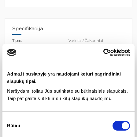
Specifikacija
Tipas
Variniai / Žalvariniai
rankšluosčių džiovintuvai
Adma.lt puslapyje yra naudojami keturi pagrindiniai
slapukų tipai.
Gamintojas
Naršydami toliau Jūs sutinkate su būtinaisiais slapukais.
Taip pat galite sutikti ir su kitų slapukų naudojimu.
Sutikimo
Būtini
pasirinkimas
Aprašymas