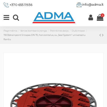
info@adma.lt
+370 655 11936
0
Pagrindinis
Vonios kambario įranga
Potinkinės dalys
Dušo trapai
TECEdrainpoint S trapas DN 70, horizontalus, su „Seal System“ universaliu
flanšu