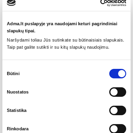
Specifikacija
Adma.lt puslapyje yra naudojami keturi pagrindiniai
Gamintojas
slapukų tipai.
Naršydami toliau Jūs sutinkate su būtinaisiais slapukais.
Taip pat galite sutikti ir su kitų slapukų naudojimu.
Aprašymas
Sutikimo
TECEdrainpoint S trapas DN 70, horizontalus, su „Seal System“
Būtini
universaliu flanšu
pasirinkimas
Grindų trapas TECEdrainpoint S, DN 70, horizontalus, plastikinis
Nuostatos
(PP), išbandytas pagal DIN EN 1253
su universaliu fanšu hidroizoliacijai
su papildomu pajungimu DN 50 ir dangteliu
Statistika
išimama kvapo užsklanda
pralaidumas 1,24/1,64 l/s
vandens aukštis: 50 mm pagal DIN EN 1253
Rinkodara
Komplektuojama su apsauginiu dangteliu, apsaugine plėvele ir