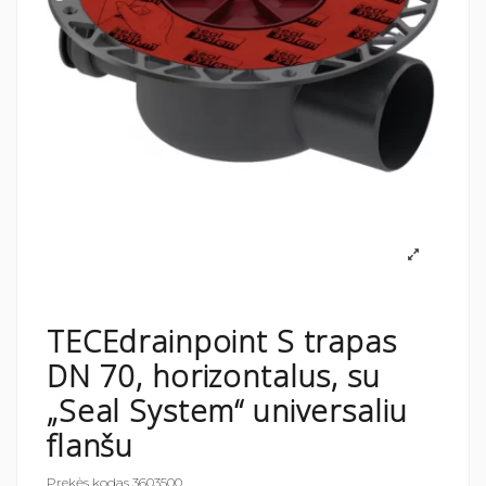
TECEdrainpoint S trapas
DN 70, horizontalus, su
„Seal System“ universaliu
flanšu
Prekės kodas
3603500