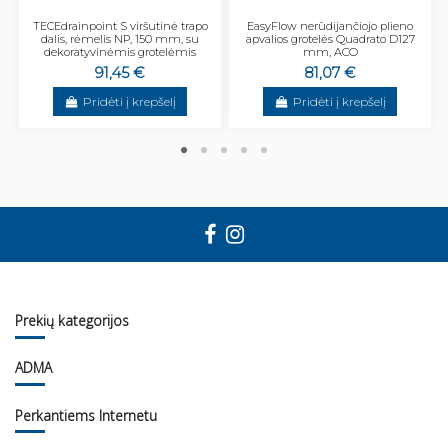
TECEdrainpoint S viršutinė trapo
EasyFlow nerūdijančiojo plieno
dalis, rėmelis NP, 150 mm, su
apvalios grotelės Quadrato D127
dekoratyvinėmis grotelėmis
mm, ACO
91,45 €
81,07 €
Pridėti į krepšelį
Pridėti į krepšelį
Prekių kategorijos
ADMA
Perkantiems Internetu