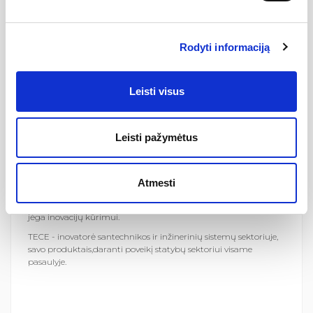
monta- vimo instrukcija.
Užsakoma atskirai, priklausomai nuo sandarinimo būdo:
Rodyti informaciją
„Seal System“ sandarinimo tarpinė – išbandyta ir
sertifkuota hidroizoliacija
Užspaudimo žiedas ir sandarinimo tarpinė fanšinėms
Leisti visus
jungtims
TECE (Vokietija) - gerai apgalvoti sprendimai, patikima
Leisti pažymėtus
technologija ir laikui nepavaldus dizainas.
TECE – nepriklausoma šeimos įmonė, jau daugiau negu 30
metų esanti arti žmonių ir rinkų.
Atmesti
Kurti naujus produktus ir paslaugas TECE skatina smalsus
požiūris į klientų pasaulį, žingeidumą jie vadina savo varomąją
jėga inovacijų kūrimui.
TECE - inovatorė santechnikos ir inžinerinių sistemų sektoriuje,
savo produktais,daranti poveikį statybų sektoriui visame
pasaulyje.