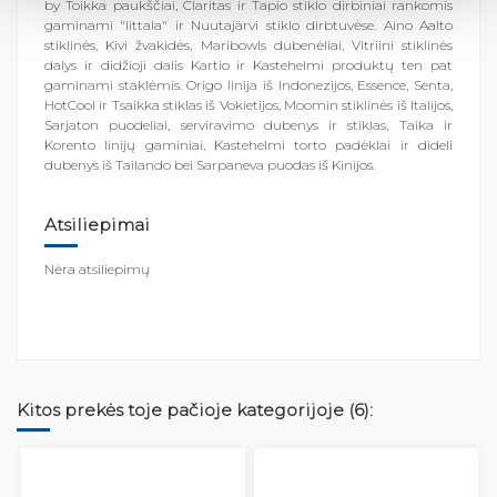
by Toikka paukščiai, Claritas ir Tapio stiklo dirbiniai rankomis
gaminami "Iittala" ir Nuutajärvi stiklo dirbtuvėse. Aino Aalto
stiklinės, Kivi žvakidės, Maribowls dubenėliai, Vitriini stiklinės
dalys ir didžioji dalis Kartio ir Kastehelmi produktų ten pat
gaminami staklėmis. Origo linija iš Indonezijos, Essence, Senta,
HotCool ir Tsaikka stiklas iš Vokietijos, Moomin stiklinės iš Italijos,
Sarjaton puodeliai, serviravimo dubenys ir stiklas, Taika ir
Korento linijų gaminiai, Kastehelmi torto padėklai ir dideli
dubenys iš Tailando bei Sarpaneva puodas iš Kinijos.
Atsiliepimai
Nėra atsiliepimų
Kitos prekės toje pačioje kategorijoje (6):