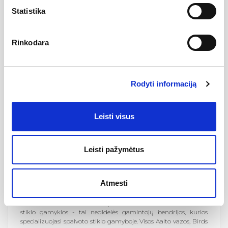
Stiklinės rankų darbo, tačiau jas saugu plauti indaplovėse.
Statistika
Stiklinių formą galima apibūdinti kaip švelnią, poetišką,
grakščią. Tokios stiklinės įneša grožio į kasdienybės rutiną.
Rinkodara
Paprastumas, universalumas, nesenstantis dizainas.
Rodyti informaciją
"iittala" Group –
yra Fiskars Group dalis, gaminanti platų
spektrą kasdienio vartojimo produktus virtuvei, stalo
Leisti visus
serviravimui ir kitoms namų erdvėms. Šiaurės šalyse ši grupė
yra savo srities lyderė, savo portfolio turinti eilę autoritetingų
prekinių ženklų, kaip Iittala, Arabia, Hackman, Fiskars, Rörstrand
Leisti pažymėtus
ir Höganäs Keramik.
Didžioji dalis "iittala" produktų gaminami Fiskars Group
priklausančiose gamybos vietose
Suomijoje
. Stiklo gaminiai
Atmesti
gimsta "iittala" ir Nuutajärvi stiklo dirbtuvėse, keramikos
gaminiai – Arabia keramikos dirbtuvėse, o virtuvės reikmenys –
Sorsakoski virtuvės reikmenų gamykloje."iittala" ir Nuutajärvi
stiklo gamyklos - tai nedidelės gamintojų bendrijos, kurios
specializuojasi spalvoto stiklo gamyboje. Visos Aalto vazos, Birds