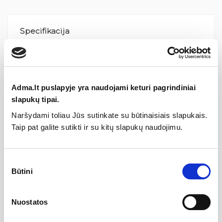
Specifikacija
Kolekcija
Lempi
Adma.lt puslapyje yra naudojami keturi pagrindiniai
Gamintojas
slapukų tipai.
Naršydami toliau Jūs sutinkate su būtinaisiais slapukais.
Taip pat galite sutikti ir su kitų slapukų naudojimu.
Aprašymas
Sutikimo
Universalios stiklinės, tinkančios tiek kasdienei, tiek šventinei
Būtini
pasirinkimas
progai. Lengvai talpinamos, tad ypač taupo vietą, kadangi
dedant vieną į kitą galite sudėti 2-4 stiklines. Švelni Lempi
stiklinių forma ir skaidrumas sudaro paprastumo įspūdį. Taurė
visiškai natūraliai tinka tiek ant pusryčių stalo, tiek ant darbo
Nuostatos
stalo biure ir net kaip alternatyva įprastoms vyno taurėms ar
desertams.