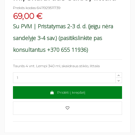
Prekės kodas
6411929511739
69,00 €
Su PVM
| Pristatymas 2-3 d. d. (jeigu nėra
sandelyje 3-4 sav.) (pasitikslinkite pas
konsultantus +370 655 11936)
Taurės 4 vnt. Lempi 340 ml, skaidraus stiklo, Iittala
Pridėti į krepšelį