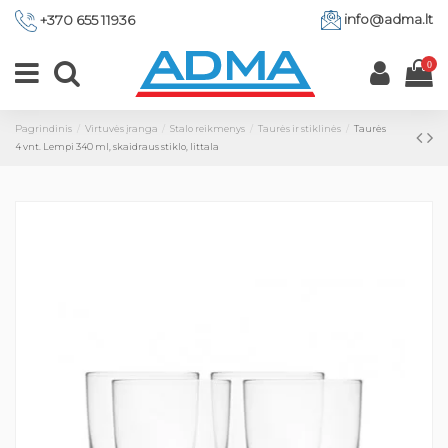
info@adma.lt
+370 655 11936
0
Pagrindinis
Virtuvės įranga
Stalo reikmenys
Taurės ir stiklinės
Taurės
4 vnt. Lempi 340 ml, skaidraus stiklo, Iittala