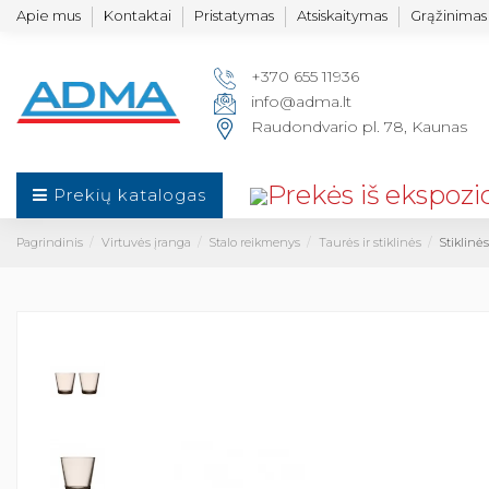
Apie mus
Kontaktai
Pristatymas
Atsiskaitymas
Grąžinimas 
+370 655 11936
info@adma.lt
Raudondvario pl. 78, Kaunas
Prekių katalogas
Pagrindinis
Virtuvės įranga
Stalo reikmenys
Taurės ir stiklinės
Stiklinės