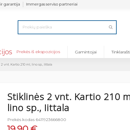
ir garantija
Immergas serviso partneriai
Prekės iš ekspozicijos
Gamintojai
Tinklarašt
 2 vnt. Kartio 210 ml, lino sp., Iittala
Stiklinės 2 vnt. Kartio 210 m
lino sp., Iittala
Prekės kodas
6411923666800
19,90 €