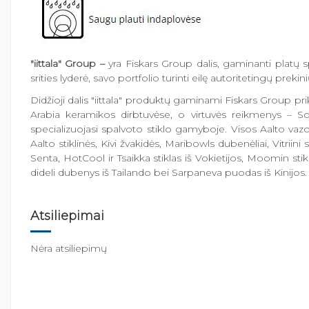
"iittala" Group –
yra Fiskars Group dalis, gaminanti platų s
srities lyderė, savo portfolio turinti eilę autoritetingų pre
Didžioji dalis "iittala" produktų gaminami Fiskars Group 
Arabia keramikos dirbtuvėse, o virtuvės reikmenys – Sor
specializuojasi spalvoto stiklo gamyboje. Visos Aalto vazos,
Aalto stiklinės, Kivi žvakidės, Maribowls dubenėliai, Vitriin
Senta, HotCool ir Tsaikka stiklas iš Vokietijos, Moomin stikli
dideli dubenys iš Tailando bei Sarpaneva puodas iš Kinijos.
Atsiliepimai
Nėra atsiliepimų