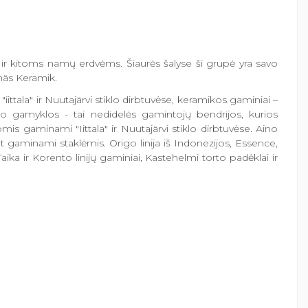
i ir kitoms namų erdvėms. Šiaurės šalyse ši grupė yra savo
ganäs Keramik.
"iittala" ir Nuutajärvi stiklo dirbtuvėse, keramikos gaminiai –
klo gamyklos - tai nedidelės gamintojų bendrijos, kurios
omis gaminami "Iittala" ir Nuutajärvi stiklo dirbtuvėse. Aino
 pat gaminami staklėmis. Origo linija iš Indonezijos, Essence,
 Taika ir Korento linijų gaminiai, Kastehelmi torto padėklai ir