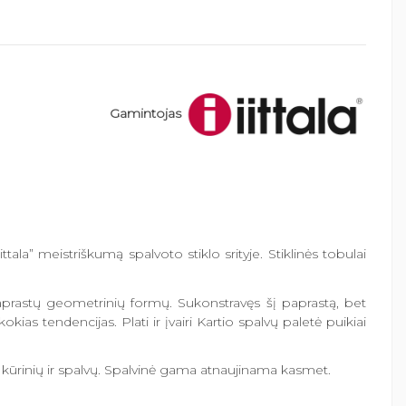
Gamintojas
tala” meistriškumą spalvoto stiklo srityje. Stiklinės tobulai
 paprastų geometrinių formų. Sukonstravęs šį paprastą, bet
ias tendencijas. Plati ir įvairi Kartio spalvų paletė puikiai
nų kūrinių ir spalvų. Spalvinė gama atnaujinama kasmet.