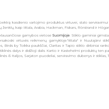
pektrą kasdienio vartojimo produktus virtuvei, stalo serviravimu
kinių ženklų, kaip Iittala, Arabia, Hackman, Fiskars, Rörstrand ir Hö
priklausančiose gamybos vietose
Suomijoje
. Stiklo gaminiai gimsta 
sakoski virtuvės reikmenų gamykloje."iittala" ir Nuutajärvi sti
 Birds by Toikka paukščiai, Claritas ir Tapio stiklo dirbiniai rank
i stiklinės dalys ir didžioji dalis Kartio ir Kastehelmi produktų ten
nės iš Italijos, Sarjaton puodeliai, serviravimo dubenys ir stiklas,