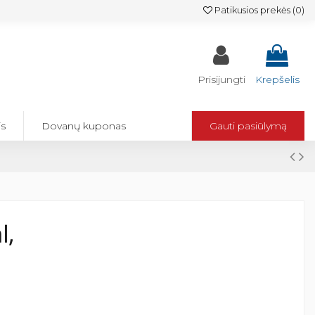
Patikusios prekės (
0
)
Prisijungti
Krepšelis
is
Dovanų kuponas
Gauti pasiūlymą
l,