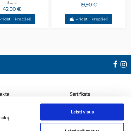
Iittala
19,90 €
42,00 €
Pridėti į krepšelį
Pridėti į krepšelį
ekite
Sertifikatai
"ADMA"
Leisti visus
udondvario pl. 78, Kaunas
apukų
70 655 11936