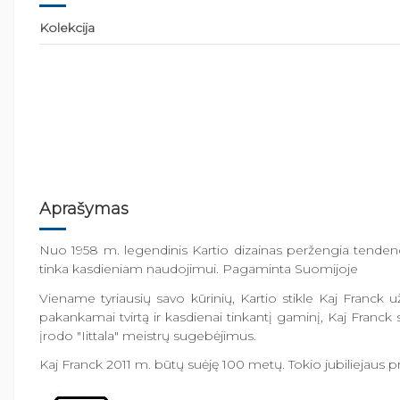
Kolekcija
Aprašymas
Nuo 1958 m. legendinis Kartio dizainas peržengia tendencijas
tinka kasdieniam naudojimui. Pagaminta Suomijoje
Viename tyriausių savo kūrinių, Kartio stikle Kaj Franck 
pakankamai tvirtą ir kasdienai tinkantį gaminį, Kaj Franck s
įrodo "Iittala" meistrų sugebėjimus.
Kaj Franck 2011 m. būtų suėję 100 metų. Tokio jubiliejaus pr