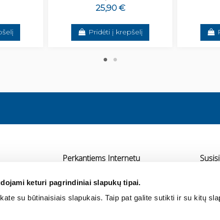
25,90 €
pšelį
Pridėti į krepšelį
Perkantiems Internetu
Susisi
Pristatymas
UAB 
dojami keturi pagrindiniai slapukų tipai.
Atsiskaitymas
Ra
ate su būtinaisiais slapukais. Taip pat galite sutikti ir su kitų sl
rtneriai
Grąžinimas ir garantija
+3
Pirkimo taisyklės