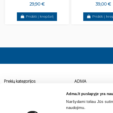
29,90 €
39,00 €
Pridėti į krepšelį
Pridėti į kre
Prekių kategorijos
ADMA
Vonios kambario įranga
Apie mus
Adma.lt puslapyje yra nau
Virtuvės įranga
Kontaktai
Naršydami toliau Jūs sutink
Šildymas
Immergas serviso pa
naudojimu.
Oro kondicionavimas ir vėdinimas