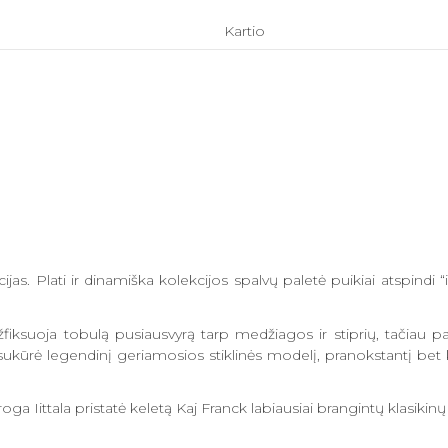
Kartio
. Plati ir dinamiška kolekcijos spalvų paletė puikiai atspindi “iit
užfiksuoja tobulą pusiausvyrą tarp medžiagos ir stiprių, tačiau
ukūrė legendinį geriamosios stiklinės modelį, pranokstantį bet kok
oga Iittala pristatė keletą Kaj Franck labiausiai brangintų klasiki