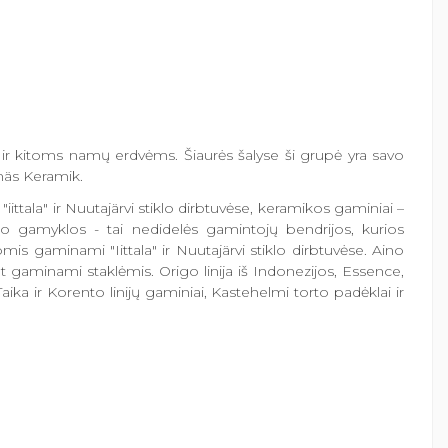
i ir kitoms namų erdvėms. Šiaurės šalyse ši grupė yra savo
ganäs Keramik.
"iittala" ir Nuutajärvi stiklo dirbtuvėse, keramikos gaminiai –
klo gamyklos - tai nedidelės gamintojų bendrijos, kurios
omis gaminami "Iittala" ir Nuutajärvi stiklo dirbtuvėse. Aino
 pat gaminami staklėmis. Origo linija iš Indonezijos, Essence,
 Taika ir Korento linijų gaminiai, Kastehelmi torto padėklai ir