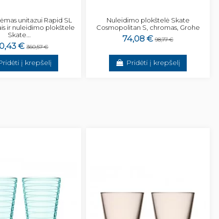
 rėmas unitazui Rapid SL
Nuleidimo plokštelė Skate
ais ir nuleidimo plokštele
Cosmopolitan S, chromas, Grohe
Skate...
74,08 €
98,77 €
0,43 €
360,57 €
Pridėti į krepšelį
Pridėti į krepšelį