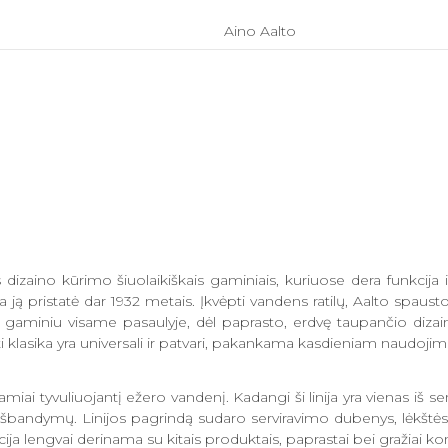
Aino Aalto
zaino kūrimo šiuolaikiškais gaminiais, kuriuose dera funkcija ir
ą pristatė dar 1932 metais. Įkvėpti vandens ratilų, Aalto spausto 
 gaminiu visame pasaulyje, dėl paprasto, erdvę taupančio dizaino.
asika yra universali ir patvari, pakankama kasdieniam naudojimui. N
amiai tyvuliuojantį ežero vandenį. Kadangi ši linija yra vienas iš 
išbandymų. Linijos pagrindą sudaro serviravimo dubenys, lėkštės i
olekcija lengvai derinama su kitais produktais, paprastai bei gražiai 