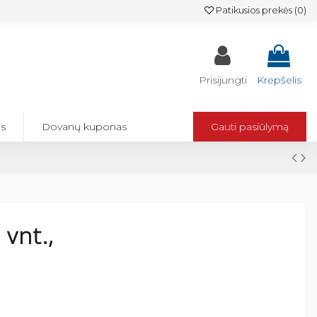
Patikusios prekės (
0
)
Prisijungti
Krepšelis
is
Dovanų kuponas
Gauti pasiūlymą
 vnt.,