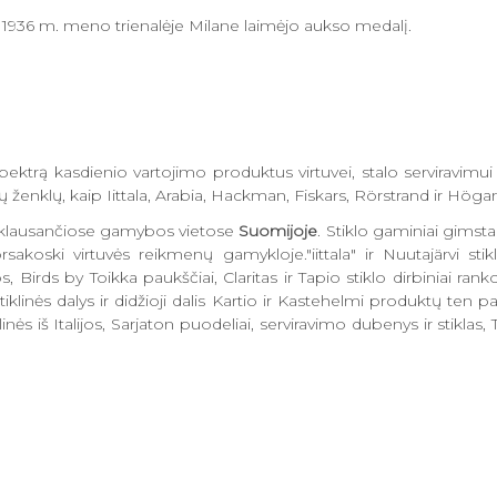
ija 1936 m. meno trienalėje Milane laimėjo aukso medalį.
pektrą kasdienio vartojimo produktus virtuvei, stalo serviravimu
kinių ženklų, kaip Iittala, Arabia, Hackman, Fiskars, Rörstrand ir Hö
priklausančiose gamybos vietose
Suomijoje
. Stiklo gaminiai gimsta 
sakoski virtuvės reikmenų gamykloje."iittala" ir Nuutajärvi sti
 Birds by Toikka paukščiai, Claritas ir Tapio stiklo dirbiniai rank
i stiklinės dalys ir didžioji dalis Kartio ir Kastehelmi produktų ten
nės iš Italijos, Sarjaton puodeliai, serviravimo dubenys ir stiklas,