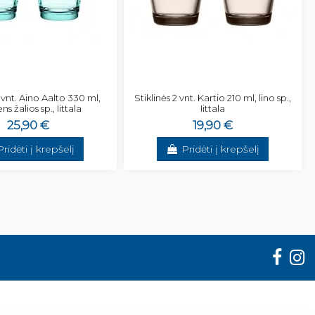
2 vnt. Aino Aalto 330 ml,
Stiklinės 2 vnt. Kartio 210 ml, lino sp.,
s žalios sp., Iittala
Iittala
25,90 €
19,90 €
Pridėti į krepšelį
Pridėti į krepšelį