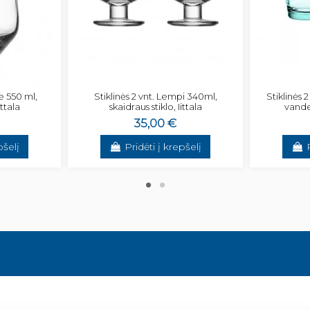
ce 550 ml,
Stiklinės 2 vnt. Lempi 340ml,
Stiklinės 
ittala
skaidraus stiklo, Iittala
vanden
35,00 €
pšelį
Pridėti į krepšelį