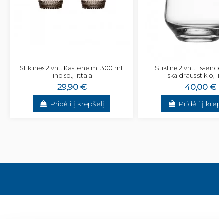
Stiklinės 2 vnt. Kastehelmi 300 ml,
Stiklinė 2 vnt. Essen
lino sp., Iittala
skaidraus stiklo, I
29,90 €
40,00 €
Pridėti į krepšelį
Pridėti į kre