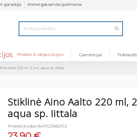
ir garantija
Immergas serviso partneriai
Prekės iš ekspozicijos
Gamintojai
Tinklarašt
Aino Aalto 220 ml, 2 vnt., aqua sp. Iittala
Stiklinė Aino Aalto 220 ml, 2
aqua sp. Iittala
Prekės kodas
6411923662192
23,90 €