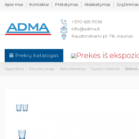
Apie mus
Kontaktai
Pristatymas
Atsiskaitymas
Grąžinimas 
+370 655 11936
info@adma.lt
Raudondvario pl. 78, Kaunas
Prekių katalogas
Pagrindinis
Virtuvės įranga
Stalo reikmenys
Taurės ir stiklinės
Stiklinė 