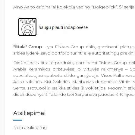
Aino Aalto originaliai kolekciją vadino “Bölgeblick”. Ši ser
"iittala" Group –
yra Fiskars Group dalis, gaminanti platų s
srities lyderė, savo portfolio turinti eilę autoritetingų pre
Didžioji dalis "iittala" produktų gaminami Fiskars Group 
Arabia keramikos dirbtuvėse, o virtuvės reikmenys – Sor
specializuojasi spalvoto stiklo gamyboje. Visos Aalto vazos,
Aalto stiklinės, Kivi žvakidės, Maribowls dubenėliai, Vitriin
Senta, HotCool ir Tsaikka stiklas iš Vokietijos, Moomin stikli
dideli dubenys iš Tailando bei Sarpaneva puodas iš Kinijos.
Atsiliepimai
Nėra atsiliepimų