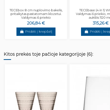
TECEbox 8 cm nuplovimo bakelis,
TECEbase (4 in 1) 
pritaikytas pastatomam klozetui.
Valdymas iš priekio,
Valdymas iš priekio
aukštis 1120 
206,84 €
315,26 €
Pridėti į krepšelį
Pridėti į kre
Kitos prekės toje pačioje kategorijoje (6):