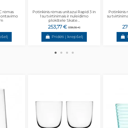
WC rėmas
Potinkinis rėmas unitazui Rapid 3 in
Potinkinis
 montavimo
1 su tvirtinimais ir nuleidimo
su tvirtinim
mm
plokštele Skate...
253,77 €
27
338,36 €
pšelį
Pridėti į krepšelį