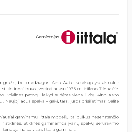
Gamintojas
 grožis, bei medžiagos. Aino Aalto kolekcija yra aktuali ir
stiklo indai buvo įvertinti auksu 1936 m. Milano Trienalėje.
 Stiklines patogu laikyti sudėtas viena į kitą. Aino Aalto
aujoji aqua spalva – gaivi, tarsi, jūros prisilietimas. Galite
seniausiai gaminamų Iittala modelių, tai puikus nesenstančio
r stiklinės. Stiklinės gaminamos įvairių spalvų, serviravimo
kombinuojama su visais Iittala gaminiais.