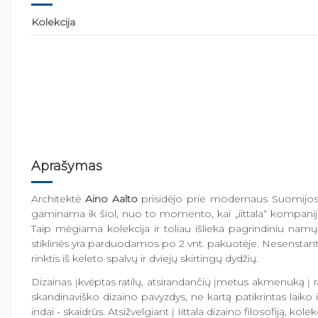
Kolekcija
Aprašymas
Architektė
Aino Aalto
prisidėjo prie modernaus Suomijos di
gaminama ik šiol, nuo to momento, kai „iittala“ kompanija j
Taip mėgiama kolekcija ir toliau išlieka pagrindiniu namų
stiklinės yra parduodamos po 2 vnt. pakuotėje. Nesenstanti kl
rinktis iš keleto spalvų ir dviejų skirtingų dydžių.
Dizainas įkvėptas ratilų, atsirandančių įmetus akmenuką į r
skandinaviško dizaino pavyzdys, ne kartą patikrintas laiko 
indai - skaidrūs. Atsižvelgiant į Iittala dizaino filosofiją, k