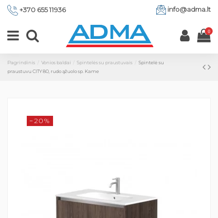
info@adma.lt
+370 655 11936
0
Pagrindinis
Vonios baldai
Spintelės su praustuvais
Spintelė su
praustuvu CITY 80, rudo ąžuolo sp. Kame
−20%