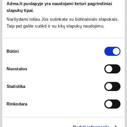
Adma.lt puslapyje yra naudojami keturi pagrindiniai
slapukų tipai.
Gamintojas
Naršydami toliau Jūs sutinkate su būtinaisiais slapukais.
Taip pat galite sutikti ir su kitų slapukų naudojimu.
Aprašymas
Sutikimo
Dviejų stalčių vonios spintelė su aliuminio spalvos
Būtini
pasirinkimas
profiliais ir keraminiu Elide praustuvu
Techninė informacija:
Nuostatos
Spintelės dydis: 790x455x500mm
Spintelės spalva: rudas ąžuolas
Profilių splava: aliuminio
Praustuvo dydis: 810x460mm
Statistika
Praustuvo spalva: balta blizgi
Klasikinės formos, aukštos kokybės keraminis įleidžiamas
praustuvas ELIDE.
Rinkodara
Šie praustuvai gaminami iš molio ir kitų mineralinių medžiagų
ir degti 1250 °C temperatūroje.
Spintelės parduodamos pilnai surinktu karkasu ir