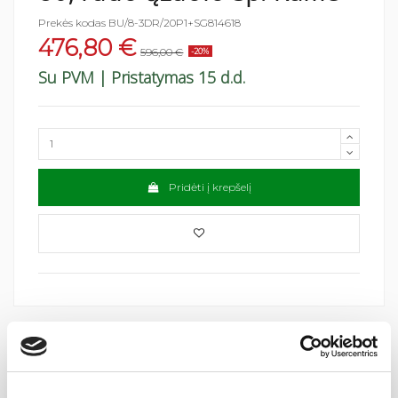
Prekės kodas
BU/8-3DR/20P1+SG814618
476,80 €
596,00 €
-20%
Su PVM
| Pristatymas 15 d.d.
Pridėti į krepšelį
Specifikacija