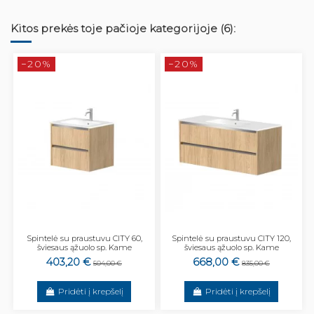
Kitos prekės toje pačioje kategorijoje (6):
−20%
−20%
Spintelė su praustuvu CITY 60,
Spintelė su praustuvu CITY 120,
šviesaus ąžuolo sp. Kame
šviesaus ąžuolo sp. Kame
403,20 €
668,00 €
504,00 €
835,00 €
Pridėti į krepšelį
Pridėti į krepšelį