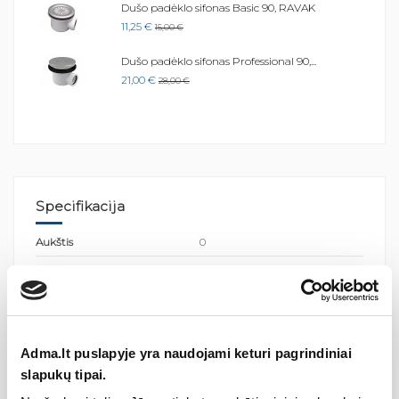
Dušo padėklo sifonas Basic 90, RAVAK
11,25 €
15,00 €
Dušo padėklo sifonas Professional 90,...
21,00 €
28,00 €
Specifikacija
Aukštis
0
Forma
Vonių sifonai
Medžiaga
Plastikas
Kilmės šalis
Čekijos Respublika
Adma.lt puslapyje yra naudojami keturi pagrindiniai
Segmentų kiekis
0
slapukų tipai.