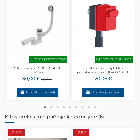
Greitas pristatymas
Greitas pristatymas
Sifonas voniai CLICK-CLACK,
Montažinis komplektas
RAVAK
potinkinio sifono HL4000.0, HL
30,00 €
20,05 €
40,00 €
Pridėti į krepšelį
Pridėti į krepšelį
Kitos prekės toje pačioje kategorijoje (6):
−28%
−25%