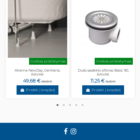
Greitas pristatymas
Greitas pristatymas
Atrama NewDay, Gentiana,
Dušo padėklo sifonas Basic 90,
RAVAK
RAVAK
49,68 €
11,25 €
69,00 €
15,00 €
Pridėti į krepšelį
Pridėti į krepšelį