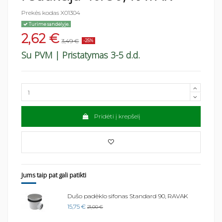
Prekės kodas
X01304
Turime sandėlyje.
2,62 €
3,49 €
-25%
Su PVM
| Pristatymas 3-5 d.d.
Pridėti į krepšelį
Jums taip pat gali patikti
Dušo padėklo sifonas Standard 90, RAVAK
15,75 €
21,00 €