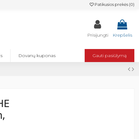
Patikusios prekės (
0
)
Prisijungti
Krepšelis
is
Dovanų kuponas
Gauti pasiūlymą
HE
,