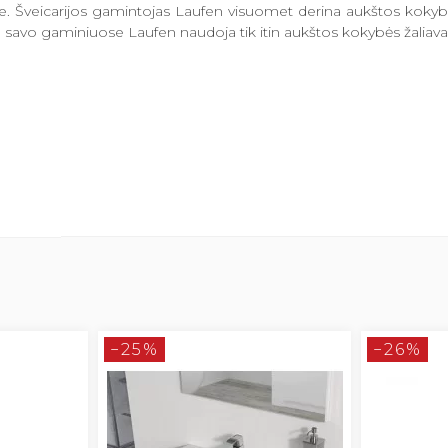
yje. Šveicarijos gamintojas Laufen visuomet derina aukštos koky
avo gaminiuose Laufen naudoja tik itin aukštos kokybės žaliavas ir 
−25%
−26%