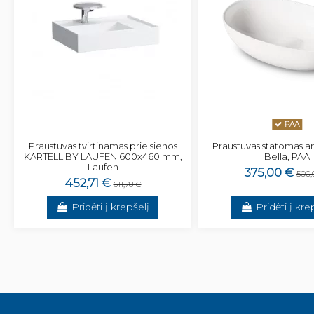
PAA
Praustuvas tvirtinamas prie sienos
Praustuvas statomas ant
KARTELL BY LAUFEN 600x460 mm,
Bella, PAA
Laufen
375,00 €
500,
452,71 €
611,78 €
Pridėti į krepšelį
Pridėti į kre