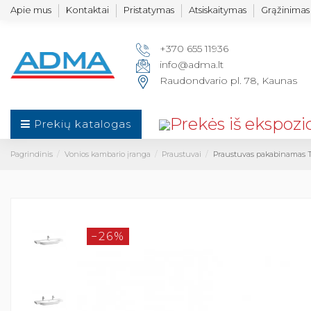
Apie mus
Kontaktai
Pristatymas
Atsiskaitymas
Grąžinimas 
+370 655 11936
info@adma.lt
Raudondvario pl. 78, Kaunas
Prekių katalogas
Pagrindinis
Vonios kambario įranga
Praustuvai
Praustuvas pakabinamas
−26%