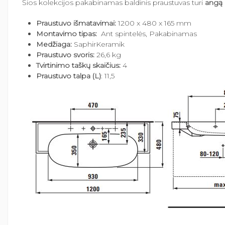
Šios kolekcijos pakabinamas baldinis praustuvas turi
angą 
Praustuvo išmatavimai:
1200 x 480 x 165 mm
Montavimo tipas:
Ant spintelės, Pakabinamas
Medžiaga:
SaphirKeramik
Praustuvo svoris:
26,6 kg
Tvirtinimo taškų skaičius:
4
Praustuvo talpa (L)
: 11,5