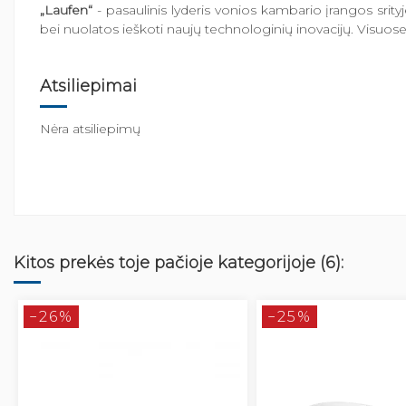
„Laufen“
- pasaulinis lyderis vonios kambario įrangos srit
bei nuolatos ieškoti naujų technologinių inovacijų. Visuose s
Atsiliepimai
Nėra atsiliepimų
Kitos prekės toje pačioje kategorijoje (6):
−26%
−25%