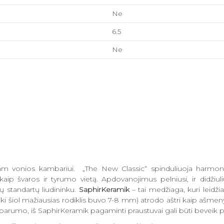
Ne
6.5
Ne
tam vonios kambariui. „The New Classic“ spinduliuoja harmon
aip švaros ir tyrumo vietą. Apdovanojimus pelniusi, ir didžiul
ų standartų liudininku.
SaphirKeramik
– tai medžiaga, kuri leidž
iki šiol mažiausias rodiklis buvo 7-8 mm) atrodo aštri kaip ašmenys
arumo, iš SaphirKeramik pagaminti praustuvai gali būti beveik pe