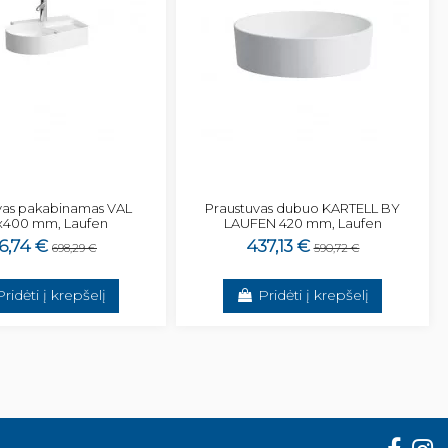
vas pakabinamas VAL
Praustuvas dubuo KARTELL BY
x400 mm, Laufen
LAUFEN 420 mm, Laufen
6,74 €
437,13 €
698,29 €
590,72 €
Pridėti į krepšelį
Pridėti į krepšelį