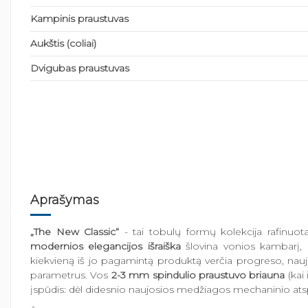
Kampinis praustuvas
Aukštis (coliai)
Dvigubas praustuvas
Aprašymas
„The New Classic“
- tai tobulų formų kolekcija rafinuo
modernios elegancijos išraiška
šlovina vonios kambarį, k
kiekvieną iš jo pagamintą produktą verčia progreso, nauj
parametrus. Vos
2-3 mm spindulio praustuvo briauna
(kai 
įspūdis: dėl didesnio naujosios medžiagos mechaninio atsp