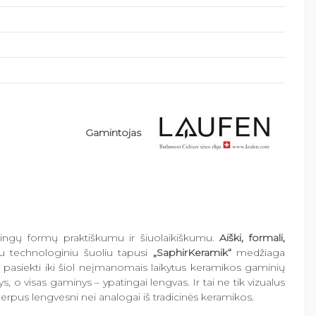
Gamintojas
ingų formų praktiškumu ir šiuolaikiškumu.
Aiški, formali,
iu technologiniu šuoliu tapusi
„SaphirKeramik“
medžiaga
ia pasiekti iki šiol neįmanomais laikytus keramikos gaminių
, o visas gaminys – ypatingai lengvas. Ir tai ne tik vizualus
rpus lengvesni nei analogai iš tradicinės keramikos.