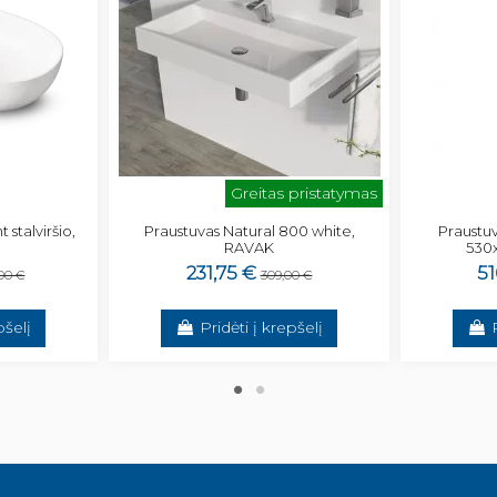
Greitas pristatymas
 stalviršio,
Praustuvas Natural 800 white,
Praustu
RAVAK
530
231,75 €
51
00 €
309,00 €
pšelį
Pridėti į krepšelį