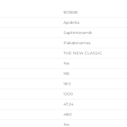
813858
Apskrita
SaphirKeramik
Pakabinamas
THE NEW CLASSIC
Ne
165
18.9
1200
47.24
480
Ne