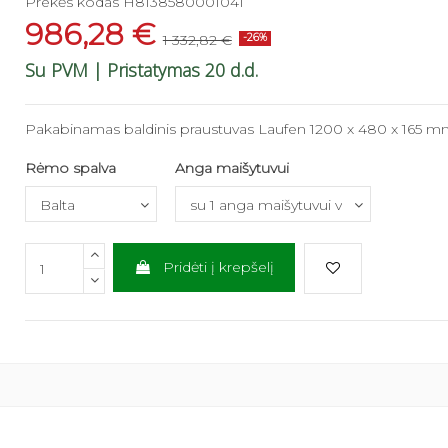
Prekės kodas
H8138580001041
986,28 €
1 332,82 €
-26%
Su PVM
| Pristatymas 20 d.d.
Pakabinamas baldinis praustuvas Laufen 1200 x 480 x 165 mm
Rėmo spalva
Anga maišytuvui
Pridėti į krepšelį