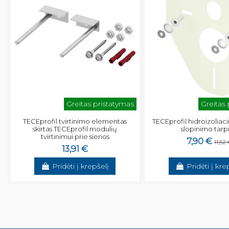
Greitas pristatymas
Greitas
TECEprofil tvirtinimo elementas
TECEprofil hidroizoliac
skirtas TECEprofil modulių
slopinimo tarp
tvirtinimui prie sienos
7,90 €
11,52
13,91 €
Pridėti į krepšelį
Pridėti į kre