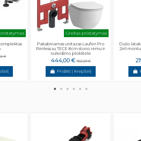
 pristatymas
Greitas pristatymas
 komplektas
Pakabinamas unitazas Laufen Pro
Dušo latak
m
Rimless su TECE 8cm storio rėmu ir
2in1 montu
nuleidimo plokštele
32 €
444,00 €
21
762,29 €
pšelį
Pridėti į krepšelį