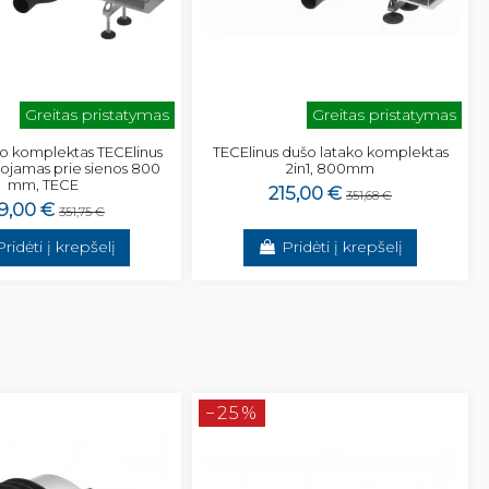
Greitas pristatymas
Greitas pristatymas
o komplektas TECElinus
TECElinus dušo latako komplektas
ojamas prie sienos 800
2in1, 800mm
mm, TECE
215,00 €
351,68 €
9,00 €
351,75 €
Pridėti į krepšelį
Pridėti į krepšelį
−25%