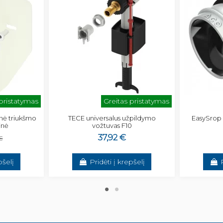
 pristatymas
Greitas pristatymas
inė triukšmo
TECE universalus užpildymo
EasySrop
inė
vožtuvas F10
37,92 €
 €
pšelį
Pridėti į krepšelį