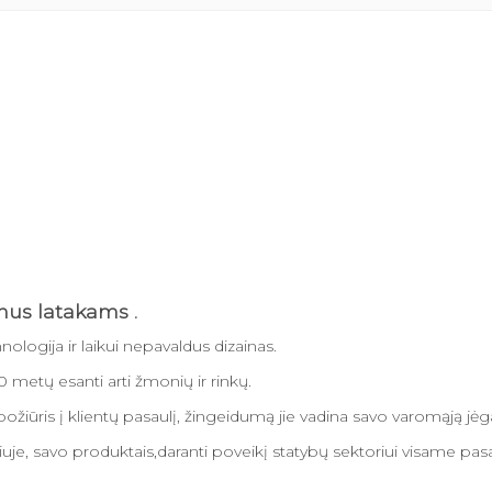
nus latakams .
nologija ir laikui nepavaldus dizainas.
etų esanti arti žmonių ir rinkų.
žiūris į klientų pasaulį, žingeidumą jie vadina savo varomąją jėga
iuje, savo produktais,daranti poveikį statybų sektoriui visame pasa