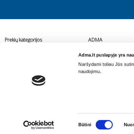
Prekių kategorijos
ADMA
Vonios kambario įranga
Apie mus
Adma.lt puslapyje yra nau
Virtuvės įranga
Kontaktai
Naršydami toliau Jūs sutink
Šildymas
Immergas serviso pa
naudojimu.
Oro kondicionavimas ir vėdinimas
Vidaus vandentiekis ir nuotekos
Vonios baldai
Sodo technika
Sutikimo
Būtini
Nuos
pasirinkimas
©
2026 UAB "ADMA". Visos teisės saugomos.
Privatumo politika