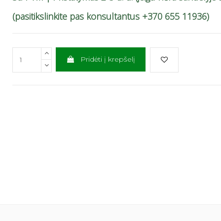
(pasitikslinkite pas konsultantus +370 655 11936)
Pridėti į krepšelį