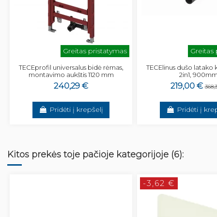
Greitas pristatymas
Greitas
TECEprofil universalus bidė rėmas,
TECElinus dušo latako
montavimo aukštis 1120 mm
2in1, 900m
240,29 €
219,00 €
368,
Pridėti į krepšelį
Pridėti į kre
Kitos prekės toje pačioje kategorijoje (6):
-3,62 €