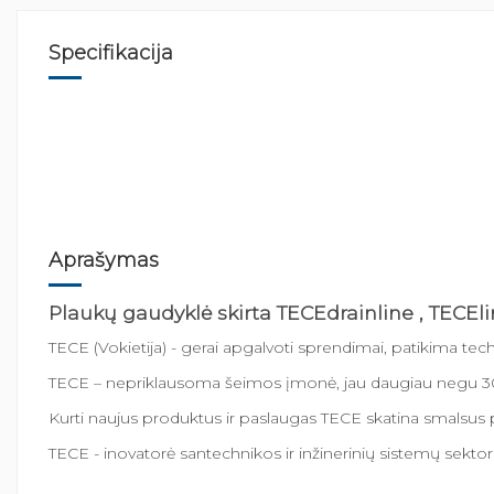
Specifikacija
Aprašymas
Plaukų gaudyklė skirta TECEdrainline , TECEli
TECE (Vokietija) - gerai apgalvoti sprendimai, patikima tech
TECE – nepriklausoma šeimos įmonė, jau daugiau negu 30 m
Kurti naujus produktus ir paslaugas TECE skatina smalsus po
TECE - inovatorė santechnikos ir inžinerinių sistemų sektor