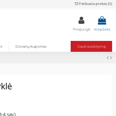
Patikusios prekės (
0
)
Prisijungti
Krepšelis
is
Dovanų kuponas
Gauti pasiūlymą
klė
-4 sav.)