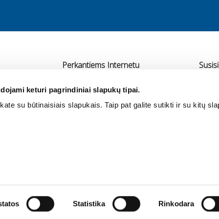
Perkantiems Internetu
Susisi
Pristatymas
UAB 
dojami keturi pagrindiniai slapukų tipai.
Atsiskaitymas
Ra
ate su būtinaisiais slapukais. Taip pat galite sutikti ir su kitų sl
rtneriai
Grąžinimas ir garantija
+3
Pirkimo taisyklės
in
Privatumo politika
tatos
Statistika
Rinkodara