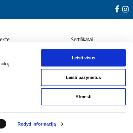
ekite
Sertifikatai
"ADMA"
Leisti visus
udondvario pl. 78, Kaunas
apukų
70 655 11936
Leisti pažymėtus
fo@adma.lt
Atmesti
Rodyti informaciją