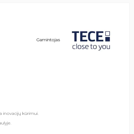
Gamintojas
 inovacijų kūrimui.
ulyje.