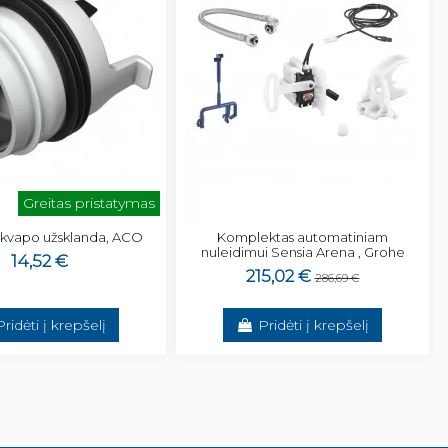
Greitas pristatymas
 kvapo užsklanda, ACO
Komplektas automatiniam
nuleidimui Sensia Arena , Grohe
14,52 €
215,02 €
286,69 €
Pridėti į krepšelį
Pridėti į krepšelį