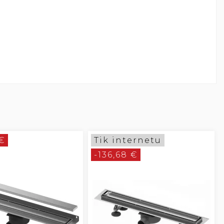
 €
Tik internetu
-136,68 €