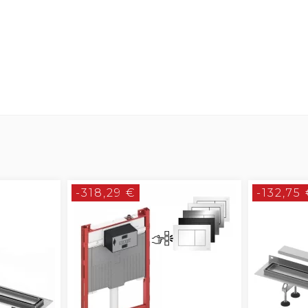
-318,29 €
-132,75