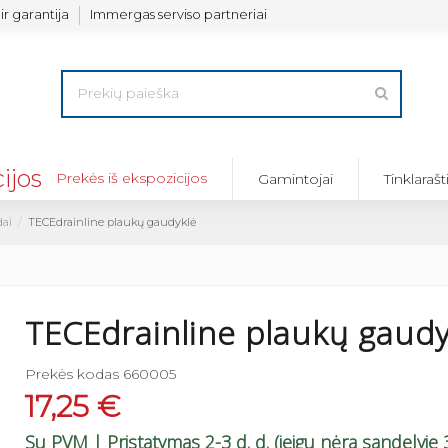
ir garantija
Immergas serviso partneriai
Prekės iš ekspozicijos
Gamintojai
Tinklarašt
dai
TECEdrainline plaukų gaudyklė
TECEdrainline plaukų gaudy
Prekės kodas
660005
17,25 €
Su PVM
| Pristatymas 2-3 d. d. (jeigu nėra sandelyje 3