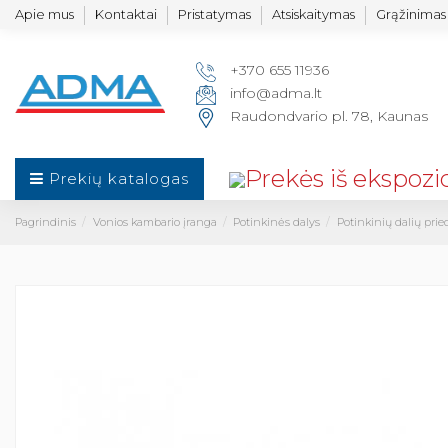
Apie mus
Kontaktai
Pristatymas
Atsiskaitymas
Grąžinimas 
+370 655 11936
info@adma.lt
Raudondvario pl. 78, Kaunas
Prekių katalogas
Pagrindinis
Vonios kambario įranga
Potinkinės dalys
Potinkinių dalių prie