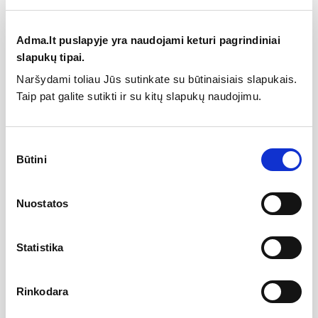
Valiklis vonios ir virtuvės...
12,00 €
20,57 €
Adma.lt puslapyje yra naudojami keturi pagrindiniai
Potinkinė dalis THERM-BOX, 2...
slapukų tipai.
135,52 €
169,40 €
Naršydami toliau Jūs sutinkate su būtinaisiais slapukais.
Taip pat galite sutikti ir su kitų slapukų naudojimu.
Sutikimo
Būtini
pasirinkimas
Specifikacija
Tipas
Potinkinės dušo sistemos
Nuostatos
Kilmės šalis
Ispanija
Statistika
Gamintojas
Rinkodara