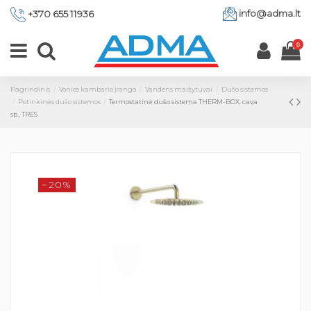
info@adma.lt
+370 655 11936
0
Pagrindinis
Vonios kambario įranga
Vandens maišytuvai
Dušo sistemos
Potinkinės dušo sistemos
Termostatinė dušo sistema THERM-BOX, cava
sp., TRES
−20%