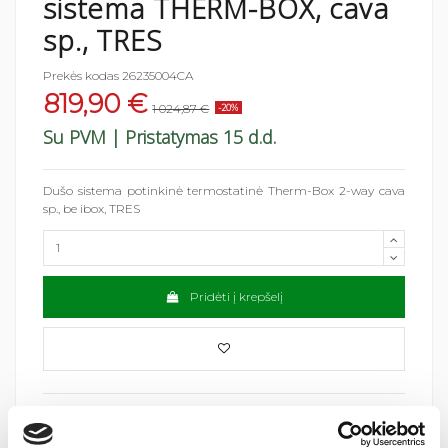
sistema THERM-BOX, cava
sp., TRES
Prekės kodas
26235004CA
819,90 €
1 024,87 €
-20%
Su PVM
| Pristatymas 15 d.d.
Dušo sistema potinkinė termostatinė Therm-Box 2-way cava
sp., be ibox, TRES
Pridėti į krepšelį
Jums taip pat gali patikti