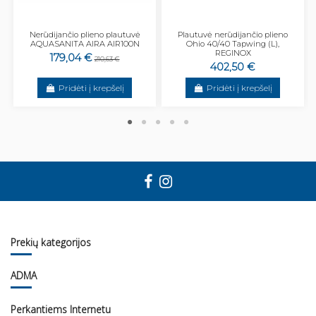
Nerūdijančio plieno plautuvė
Plautuvė nerūdijančio plieno
AQUASANITA AIRA AIR100N
Ohio 40/40 Tapwing (L),
REGINOX
179,04 €
210,63 €
402,50 €
Pridėti į krepšelį
Pridėti į krepšelį
Prekių kategorijos
ADMA
Perkantiems Internetu