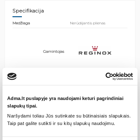
Specifikacija
Medžiaga
Nerūdijantis plienas
Gamintojas
Aprašymas
„Reginox“ plieninė ūkinė plautuvė Ottawa (W) — tvirtinama
Adma.lt puslapyje yra naudojami keturi pagrindiniai
prie sienos, su giliu dubenimi ir vandens perpylimo kontrole.
slapukų tipai.
Pagaminta iš aukštos kokybės nerūdijančio plieno.
Naršydami toliau Jūs sutinkate su būtinaisiais slapukais.
Bendri plautuvės išmatavimai
: 550x450x225 mm
Taip pat galite sutikti ir su kitų slapukų naudojimu.
Dubens išmatavimai:
500x400x225 mm
Gylis:
225 mm
Montavimo tipas
: Tvirtinama prie sienos