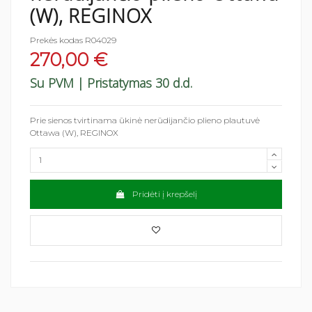
(W), REGINOX
Prekės kodas
R04029
270,00 €
Su PVM
| Pristatymas 30 d.d.
Prie sienos tvirtinama ūkinė nerūdijančio plieno plautuvė
Ottawa (W), REGINOX
Pridėti į krepšelį