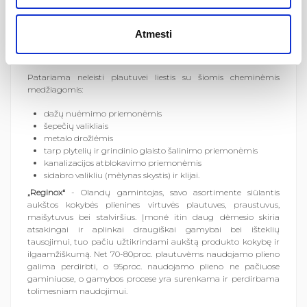
reiškia, kad plautuvės nėra atspari rūgštims ir tinkamas
naudoti tik buityje.
Atmesti
Jei susidaro kalkių nuosėdos rekomenduojame jas pašalinti
Regi-Clean kalkių šalinimo priemone. Tolimesnei priežiūrai
rekomenduojame „Regi-Clean Oil-Coating“.
Patariama neleisti plautuvei liestis su šiomis cheminėmis
medžiagomis:
dažų nuėmimo priemonėmis
šepečių valikliais
metalo drožlėmis
tarp plytelių ir grindinio glaisto šalinimo priemonėmis
kanalizacijos atblokavimo priemonėmis
sidabro valikliu (mėlynas skystis) ir klijai.
„Reginox“
- Olandų gamintojas, savo asortimente siūlantis
aukštos kokybės plienines virtuvės plautuves, praustuvus,
maišytuvus bei stalviršius. Įmonė itin daug dėmesio skiria
atsakingai ir aplinkai draugiškai gamybai bei išteklių
tausojimui, tuo pačiu užtikrindami aukštą produkto kokybę ir
ilgaamžiškumą. Net 70-80proc. plautuvėms naudojamo plieno
galima perdirbti, o 95proc. naudojamo plieno ne pačiuose
gaminiuose, o gamybos procese yra surenkama ir perdirbama
tolimesniam naudojimui.