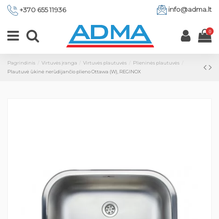
info@adma.lt
+370 655 11936
0
Pagrindinis
Virtuvės įranga
Virtuvės plautuvės
Plieninės plautuvės
Plautuvė ūkinė nerūdijančio plieno Ottawa (W), REGINOX