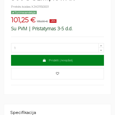
Prekės kodas
XJX01150001
Turime sandėlyje.
101,25 €
135,00 €
-25%
Su PVM
| Pristatymas 3-5 d.d.
Pridėti į krepšelį
Specifikacija