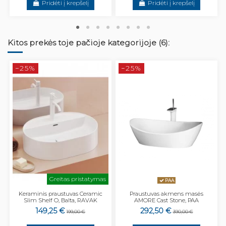
Pridėti į krepšelį
Pridėti į krepšelį
Kitos prekės toje pačioje kategorijoje (6):
−25%
−25%
Greitas pristatymas
PAA
Keraminis praustuvas Ceramic
Praustuvas akmens masės
Slim Shelf O, Balta, RAVAK
AMORE Cast Stone, PAA
149,25 €
292,50 €
199,00 €
390,00 €