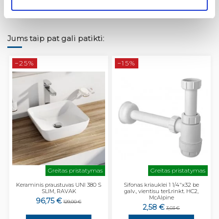
Jums taip pat gali patikti:
−25%
−15%
Greitas pristatymas
Greitas pristatymas
Keraminis praustuvas UNI 380 S
Sifonas kriauklei 1 1/4"x32 be
SLIM, RAVAK
galv., vientisu terš.rinkt. HC2,
McAlpine
96,75 €
129,00 €
2,58 €
3,03 €