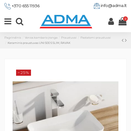
info@adma.lt
+370 655 11936
0
Pagrindinis
Vonios kambario įranga
Praustuvai
Pastatomi praustuvai
Keraminis praustuvas UNI 500 S SLIM, RAVAK
−25%