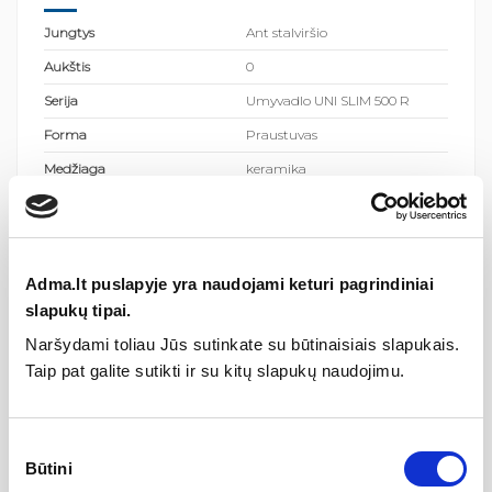
Jungtys
Ant stalviršio
Aukštis
0
Serija
Umyvadlo UNI SLIM 500 R
Forma
Praustuvas
Medžiaga
keramika
Montavimo tipas
Pastatomas
Spalva
Balta
Kilmės šalis
Čekijos Respublika
Adma.lt puslapyje yra naudojami keturi pagrindiniai
Segmentų kiekis
0
slapukų tipai.
Naršydami toliau Jūs sutinkate su būtinaisiais slapukais.
Taip pat galite sutikti ir su kitų slapukų naudojimu.
Gamintojas
Sutikimo
Aprašymas
Būtini
pasirinkimas