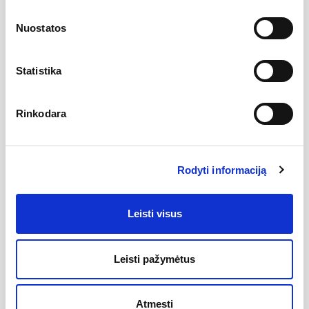
parametrai: 500 x 310 x 125 mm
medžiaga: keramika
Nuostatos
vandens perpylimas: NE
priedai: plokštė po praustuvu / spintelė po praustuvu,
tvirtinamu ant plokštės, fiksuota praustuvo sifono galvutė,
chromuotas arba baldų sifonas, ilgas vandens maišytuvas
Statistika
Chrome arba 10°
Garantija: 5 metai
Praustuvas UNI SLIM pagamintas iš kokybiškos keramikos ir yra
Rinkodara
skirtas įrengti tik ant L formos arba I formos plokštės po
praustuvu arba įrengti ant spintelės po praustuvu, tvirtinamu
ant plokštės SUD 260.01. Praustuvą būtina derinti su fiksuota
praustuvo sifono galvute, kuri apsaugo neleidžia pratekėti
Rodyti informaciją
vandeniui. Prie praustuvo UNI SLIM rekomenduojame ant
plokštės arba spintelės įrengti ilgą vandens maišytuvą Chrome
VR 015.00 (aukštis 311 mm), arba ekstra ilgą vandens maišytuvą
10° TD 015.00 (aukštis 334 mm).
Leisti visus
Atsiliepimai
Leisti pažymėtus
Nėra atsiliepimų
Atmesti